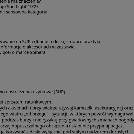
ienie ma znaczenie?
je Sun Light 10'2?
i i sensowna kategoria
ywanie na SUP i dbanie o deskę – dobre praktyki
informacje o akcesoriach w zestawie
ięcej o marce Spinera
wo i ostrzeżenia użytkowe (SUP)
est sprzętem ratunkowym.
ych akwenach i przy wietrze używaj kamizelki asekuracyjnej oraz 
nego wiatru „od brzegu” i sytuacji, w których powrót wymaga walk
j podczas burzy i nie ryzykuj przy gwałtownych zmianach pogody
aczaj dopuszczalnego obciążenia i stabilnie przypinaj bagaż.
gą korzystać z deski wyłącznie pod stałym nadzorem dorosłych.