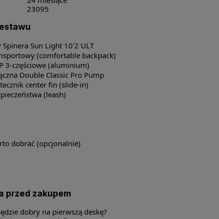
23095
zestawu
 Spinera Sun Light 10'2 ULT
ansportowy (comfortable backpack)
P 3-częściowe (aluminium)
czna Double Classic Pro Pump
tecznik center fin (slide-in)
pieczeństwa (leash)
to dobrać (opcjonalnie)
ia przed zakupem
będzie dobry na pierwszą deskę?