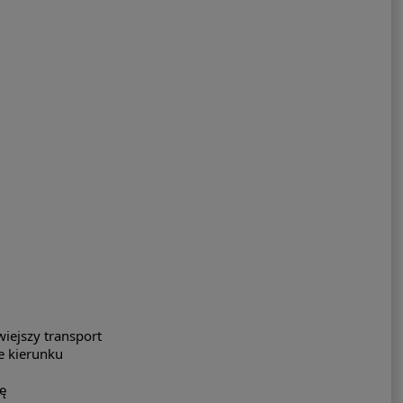
wiejszy transport
ie kierunku
ę