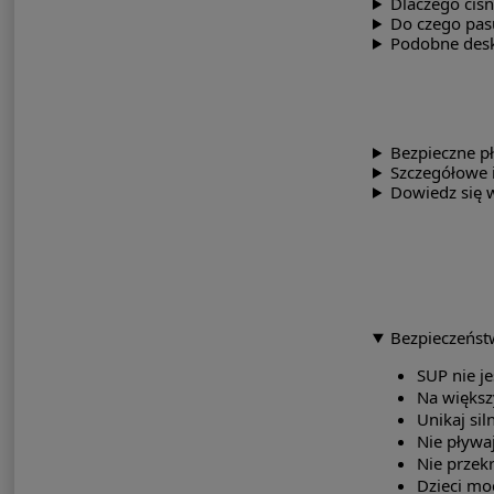
Dlaczego ciśn
Do czego pasu
Podobne desk
Bezpieczne pł
Szczegółowe 
Dowiedz się w
Bezpieczeńst
SUP nie j
Na większ
Unikaj sil
Nie pływa
Nie przekr
Dzieci mo