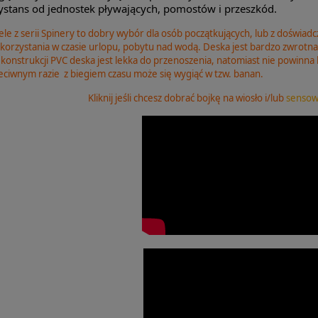
ystans od jednostek pływających, pomostów i przeszkód.
e z serii Spinery to dobry wybór dla osób początkujących, lub z doświad
orzystania w czasie urlopu, pobytu nad wodą. Deska jest bardzo zwrotna a
konstrukcji PVC deska jest lekka do przenoszenia, natomiast nie powinn
ciwnym razie z biegiem czasu może się wygiąć w tzw. banan.
Kliknij jeśli chcesz dobrać bojkę na wiosło
i/lub
sensow