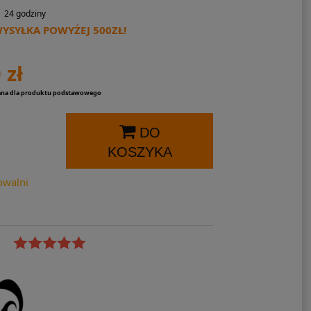
24 godziny
SYŁKA POWYŻEJ 500ZŁ!
 zł
ana dla produktu podstawowego
DO
KOSZYKA
owalni