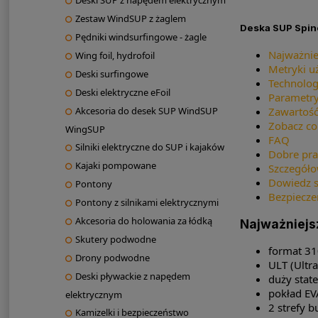
Deski SUP z napędem elektrycznym
Zestaw WindSUP z żaglem
Deska SUP Spine
Pędniki windsurfingowe - żagle
Najważnie
Wing foil, hydrofoil
Metryki u
Deski surfingowe
Technolog
Deski elektryczne eFoil
Parametry
Zawartość
Akcesoria do desek SUP WindSUP
Zobacz co
WingSUP
FAQ
Silniki elektryczne do SUP i kajaków
Dobre pra
Kajaki pompowane
Szczegóło
Dowiedz s
Pontony
Bezpiecze
Pontony z silnikami elektrycznymi
Akcesoria do holowania za łódką
Najważniejs
Skutery podwodne
format 31
Drony podwodne
ULT (Ultra
Deski pływackie z napędem
duży state
pokład EV
elektrycznym
2 strefy b
Kamizelki i bezpieczeństwo