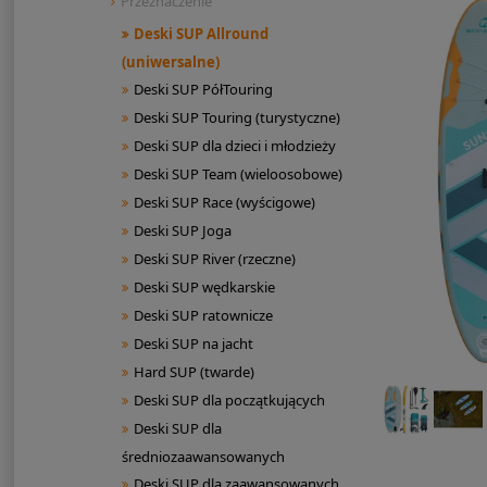
Przeznaczenie
Deski SUP Allround
(uniwersalne)
Deski SUP PółTouring
Deski SUP Touring (turystyczne)
Deski SUP dla dzieci i młodzieży
Deski SUP Team (wieloosobowe)
Deski SUP Race (wyścigowe)
Deski SUP Joga
Deski SUP River (rzeczne)
Deski SUP wędkarskie
Deski SUP ratownicze
Deski SUP na jacht
Hard SUP (twarde)
Deski SUP dla początkujących
Deski SUP dla
średniozaawansowanych
Deski SUP dla zaawansowanych