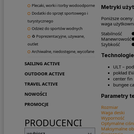
Plecaki, worki i torby wodoodporne
Metryki uży
Dodatki do sprzęt sportowego i
Poniższe oceny 
turystycznego
waga użytkownik
Odzież do sportów wodnych
Stabilność
♻ Poprezentacyjne, używane,
Manewrowość
Szybkość
outlet
Archiwalne, niedostępne, wycofane
Technologie
SAILING ACTIVE
ULT – pod
pokład EV
OUTDOOR ACTIVE
center fin
TRAVEL ACTIVE
bungee ca
NOWOŚCI
Parametry t
PROMOCJE
Rozmiar
Waga deski
Wyporność
PRODUCENCI
Optymalne ciśn
Maksymalne obc
Gwarancja