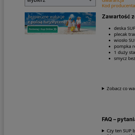
Kod producenta
Zawartość 
deska SUP
plecak tr
wiosło SU
pompka rę
1 duży sta
smycz bez
Zobacz co war
FAQ – pytan
Czy ten SUP 