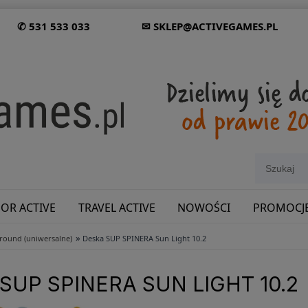
✆ 531 533 033
✉ SKLEP@ACTIVEGAMES.PL
OR ACTIVE
TRAVEL ACTIVE
NOWOŚCI
PROMOCJ
»
lround (uniwersalne)
Deska SUP SPINERA Sun Light 10.2
SHOWROOM: ODWIEDŹ NAS NA ŚLĄSKU!
SUP SPINERA SUN LIGHT 10.2