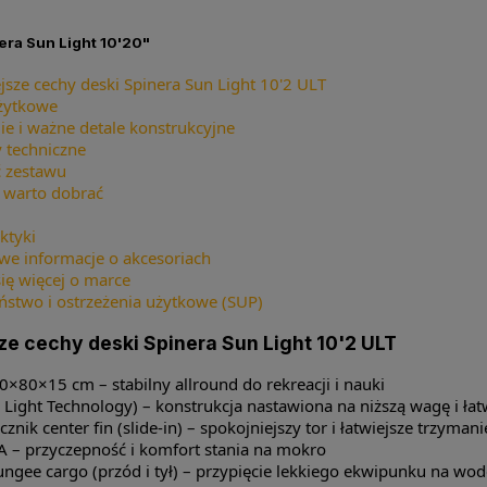
ra Sun Light 10'20"
jsze cechy deski Spinera Sun Light 10'2 ULT
żytkowe
ie i ważne detale konstrukcyjne
 techniczne
 zestawu
 warto dobrać
ktyki
we informacje o akcesoriach
ię więcej o marce
ństwo i ostrzeżenia użytkowe (SUP)
ze cechy deski Spinera Sun Light 10'2 ULT
0×80×15 cm – stabilny allround do rekreacji i nauki
 Light Technology) – konstrukcja nastawiona na niższą wagę i łat
cznik center fin (slide-in) – spokojniejszy tor i łatwiejsze trzyman
A – przyczepność i komfort stania na mokro
ungee cargo (przód i tył) – przypięcie lekkiego ekwipunku na wod