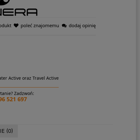
odukt
poleć znajomemu
dodaj opinię
ter Active oraz Travel Active
tanie? Zadzwoń:
96 521 697
E (0)