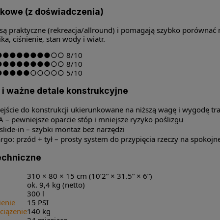
tkowe (z doświadczenia)
są praktyczne (rekreacja/allround) i pomagają szybko porównać
a, ciśnienie, stan wody i wiatr.
●●●●●●●●○○
8/10
●●●●●●●●○○
8/10
●●●●●○○○○○
5/10
 i ważne detale konstrukcyjne
ejście do konstrukcji ukierunkowane na niższą wagę i wygodę tr
A – pewniejsze oparcie stóp i mniejsze ryzyko poślizgu
 slide-in – szybki montaż bez narzędzi
rgo: przód + tył – prosty system do przypięcia rzeczy na spokojn
echniczne
310 × 80 × 15 cm (10’2” × 31.5” × 6”)
ok. 9,4 kg (netto)
300 l
ienie
15 PSI
iążenie
140 kg
24 miesiące