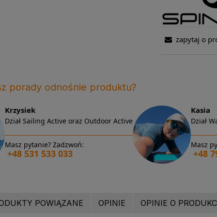
zapytaj o pr
sz porady odnośnie produktu?
Krzysiek
Kasia
Dział Sailing Active oraz Outdoor Active
Dział Wa
Masz pytanie? Zadzwoń:
Masz py
+48 531 533 033
+48 7
ODUKTY POWIĄZANE
OPINIE
OPINIE O PRODUKCI