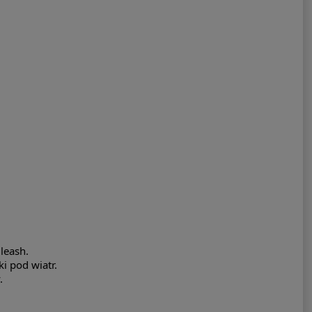
leash.
i pod wiatr.
.