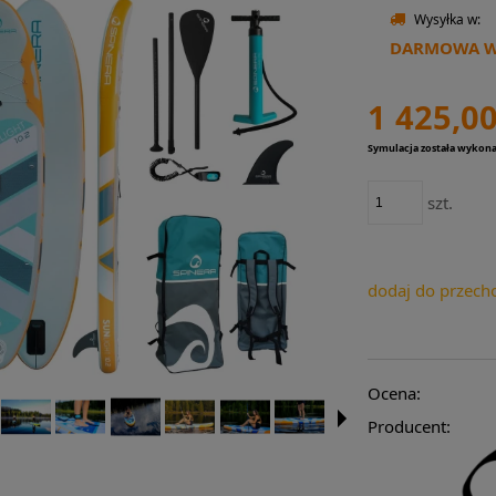
Wysyłka w:
DARMOWA WY
1 425,00
Symulacja została wykon
szt.
dodaj do przech
Ocena:
Producent: