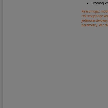
Trzymaj d
Reasumując: model
rekreacyjnego wyk
jednowarstwowej 
parametry. W prze