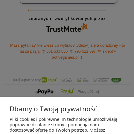
zebranych i zweryfikowanych przez
Masz pytania? Nie wiesz co wybrać? Odezwij się a doradzimy - to
nasza pasja!
✆ 531 533 033
✆ 796 521 697
✉ sklep@
activegames.pl
:)
Dbamy o Twoją prywatność
Pliki cookies i pokrewne im technologie umożliwiają
ZAKUPY
poprawne działanie strony i pomagają nam
dostosować ofertę do Twoich potrzeb. Możesz