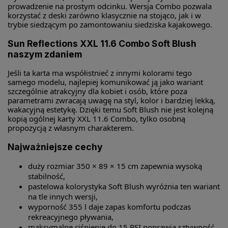
prowadzenie na prostym odcinku. Wersja Combo pozwala
korzystać z deski zarówno klasycznie na stojąco, jak i w
trybie siedzącym po zamontowaniu siedziska kajakowego.
Sun Reflections XXL 11.6 Combo Soft Blush
naszym zdaniem
Jeśli ta karta ma współistnieć z innymi kolorami tego
samego modelu, najlepiej komunikować ją jako wariant
szczególnie atrakcyjny dla kobiet i osób, które poza
parametrami zwracają uwagę na styl, kolor i bardziej lekką,
wakacyjną estetykę. Dzięki temu Soft Blush nie jest kolejną
kopią ogólnej karty XXL 11.6 Combo, tylko osobną
propozycją z własnym charakterem.
Najważniejsze cechy
duży rozmiar 350 × 89 × 15 cm zapewnia wysoką
stabilność,
pastelowa kolorystyka Soft Blush wyróżnia ten wariant
na tle innych wersji,
wyporność 355 l daje zapas komfortu podczas
rekreacyjnego pływania,
maksymalne ciśnienie do 15 PSI poprawia sztywność