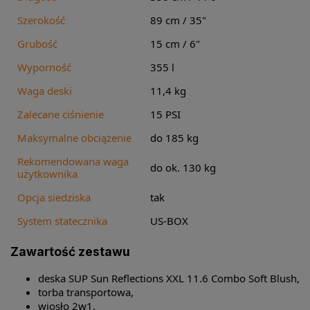
Szerokość
89 cm / 35"
Grubość
15 cm / 6"
Wyporność
355 l
Waga deski
11,4 kg
Zalecane ciśnienie
15 PSI
Maksymalne obciążenie
do 185 kg
Rekomendowana waga
do ok. 130 kg
użytkownika
Opcja siedziska
tak
System statecznika
US-BOX
Zawartość zestawu
deska SUP Sun Reflections XXL 11.6 Combo Soft Blush,
torba transportowa,
wiosło 2w1,