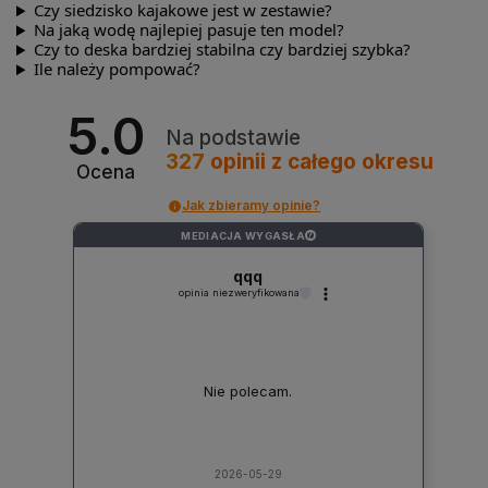
Czy siedzisko kajakowe jest w zestawie?
Na jaką wodę najlepiej pasuje ten model?
Czy to deska bardziej stabilna czy bardziej szybka?
Ile należy pompować?
5.0
Na podstawie
327
opinii
z całego okresu
Ocena
Jak zbieramy opinie?
MEDIACJA WYGASŁA
?
qqq
opinia niezweryfikowana
Nie polecam.
2026-05-29