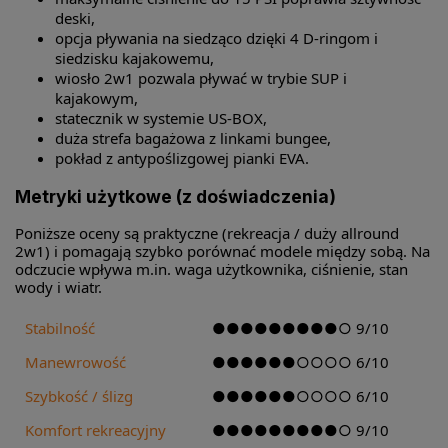
deski,
opcja pływania na siedząco dzięki 4 D-ringom i
siedzisku kajakowemu,
wiosło 2w1 pozwala pływać w trybie SUP i
kajakowym,
statecznik w systemie US-BOX,
duża strefa bagażowa z linkami bungee,
pokład z antypoślizgowej pianki EVA.
Metryki użytkowe (z doświadczenia)
Poniższe oceny są praktyczne (rekreacja / duży allround
2w1) i pomagają szybko porównać modele między sobą. Na
odczucie wpływa m.in. waga użytkownika, ciśnienie, stan
wody i wiatr.
Stabilność
●●●●●●●●●○ 9/10
Manewrowość
●●●●●●○○○○ 6/10
Szybkość / ślizg
●●●●●●○○○○ 6/10
Komfort rekreacyjny
●●●●●●●●●○ 9/10