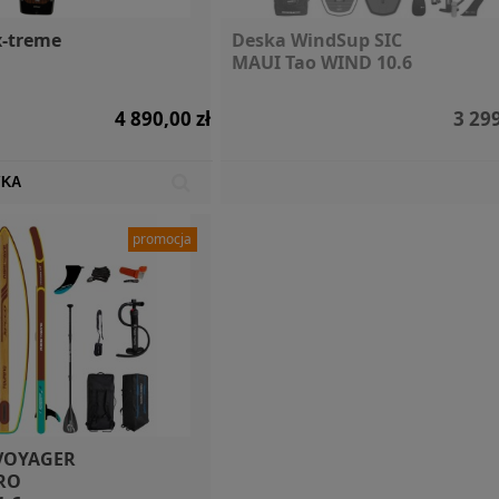
x-treme
Deska WindSup SIC
MAUI Tao WIND 10.6
4 890,00 zł
3 299
YKA
promocja
 VOYAGER
RO