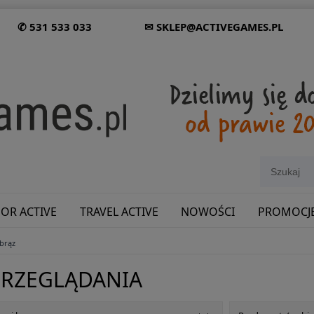
✆ 531 533 033
✉ SKLEP@ACTIVEGAMES.PL
OR ACTIVE
TRAVEL ACTIVE
NOWOŚCI
PROMOCJ
brąz
SHOWROOM: ODWIEDŹ NAS NA ŚLĄSKU!
PRZEGLĄDANIA