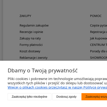
ZAKUPY
POMOC
Regulamin zakupów
Częste pyta
Recenzje i opinie
Rejestracja
Zakupy na raty
Jak kupowa
Formy płatności
CENTRUM 
Koszt dostawy
Porady dla
Reklamacje i zwroty
SHOWROOM: 
Zmieści się do kampera?
Dbamy o Twoją prywatność
PayPo odroczona płatność
Pliki cookies i pokrewne im technologie umożliwiają popra
wszystkich tych plików i przejść do sklepu lub dostosować u
Więcej o plikach cookies przeczytasz w naszej Polityce prywa
2K-Inve
Zaakceptuj tylko niezbędne
Dostosuj zgody
Zaakceptuj wszy