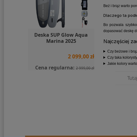
Beż i brąz warto po
Dlaczego ta pod
Bo pozwala szybko 
dopasować deskę do 
ountain
Deska SUP Glow Aqua
Silnik elektry
Marina 2025
903 Tor
Najczęściej z
Czy beżowe i brą
109,00 zł
2 099,00 zł
Czy taka koloryst
Jakie kolory war
Cena regularna:
2 999,00 zł