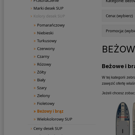
Przeznaczenie
Kategorie: Beżow
Marki desek SUP
Cena: (wybierz)
Kolory desek SUP
Pomarańczowy
Promocja: (wybi
Niebieski
Turkusowy
BEŻOWY
Czerwony
Czarny
Różowy
Beżowe i br
Żółty
W tej kategorii zebr
Biały
zawęzić ofertę właśn
Szary
Jeżeli chcesz zobac
Zielony
Fioletowy
Beżowy i brąz
Wielokolorowy SUP
Ceny desek SUP