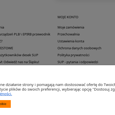
MOJE KONTO
nia
Moje zamówienia
 urządzeń PLB \ EPIRB przewodnik
Przechowalnia
ć?
Ustawienia konta
TESTOWE
Ochrona danych osobowych
 użytkowników desek SUP
Polityka prywatności
Odwiedź nas na Śląsku!
SUP - pytania i odpowiedzi
Wyprzedaż magazynu
wne działanie strony i pomagają nam dostosować ofertę do Twoi
życie plików do swoich preferencji, wybierając opcję "Dostosuj z
tności.
st Sp. j. Ul. Św. Wojciecha 60, 41-922 Radzionków, śląskie NIP: 645-241-94-33 REGON: 2
stkie
Napisz
sklep@activegames.pl
lub zadzwoń
+48796521697