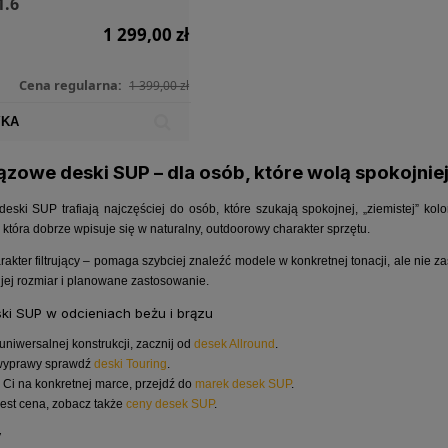
1.6
1 299,00 zł
Cena regularna:
1 399,00 zł
YKA
ązowe deski SUP – dla osób, które wolą spokojniej
ski SUP trafiają najczęściej do osób, które szukają spokojnej, „ziemistej” kol
, która dobrze wpisuje się w naturalny, outdoorowy charakter sprzętu.
rakter filtrujący – pomaga szybciej znaleźć modele w konkretnej tonacji, ale nie
 jej rozmiar i planowane zastosowanie.
ki SUP w odcieniach beżu i brązu
 uniwersalnej konstrukcji, zacznij od
desek Allround
.
wyprawy sprawdź
deski Touring
.
y Ci na konkretnej marce, przejdź do
marek desek SUP
.
jest cena, zobacz także
ceny desek SUP
.
y