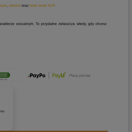
zare
,
zielone
oraz
białe deski SUP
.
arakterze wizualnym. To przydatne zwłaszcza wtedy, gdy chcesz
lka X Moomin
SIGG Butelka Mountain
Silni
nky 0,6l
Black 0,6l
łodzi e
1.0 
119,00 zł
89,00 zł
Cena 
esu