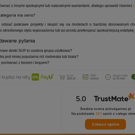
równać z innymi spokojnymi lub naturalnymi wariantami, dlatego sprawdź również
s
kategoria ma sens?
odsiać jaskrawe projekty i skupić się na modelach o bardziej stonowanym ch
określonego stylu wyposażenia lub po prostu preferujesz spokojniejszą estetykę.
czny Travel
Silnik elektryczny
SIGG Bute
qeedo
Torqeedo Travel 1100 TL
Sti
adawane pytania
zowe deski SUP to osobna grupa użytkowa?
10 455,00 zł
11 850,00 zł
yka jest mniej popularna niż niebieska lub biała?
to porównać z beżem i brązem?
5.0
Średnia ocena activegames.pl
Na podstawie
327
opinii
z całego okr
Zobacz opinie