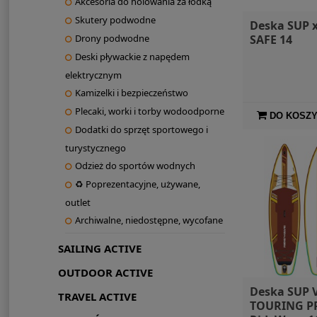
Akcesoria do holowania za łódką
Skutery podwodne
Deska SUP 
SAFE 14
Drony podwodne
Deski pływackie z napędem
elektrycznym
Kamizelki i bezpieczeństwo
Plecaki, worki i torby wodoodporne
DO KOSZ
Dodatki do sprzęt sportowego i
turystycznego
Odzież do sportów wodnych
♻ Poprezentacyjne, używane,
outlet
Archiwalne, niedostępne, wycofane
SAILING ACTIVE
OUTDOOR ACTIVE
Deska SUP
TRAVEL ACTIVE
TOURING P