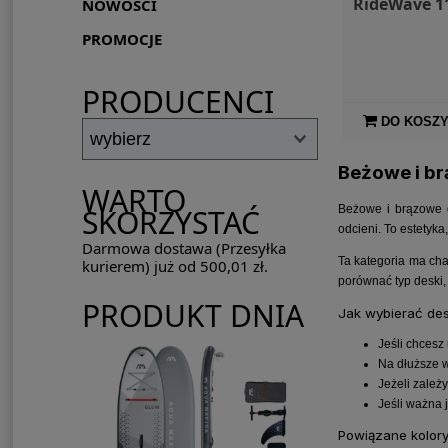
RideWave 1
NOWOŚCI
PROMOCJE
PRODUCENCI
DO KOSZ
Beżowe i br
WARTO
Beżowe i brązowe de
SKORZYSTAĆ
odcieni. To estetyka
Darmowa dostawa (Przesyłka
Ta kategoria ma cha
kurierem) już od 500,01 zł.
porównać typ deski,
PRODUKT DNIA
Jak wybierać des
Jeśli chcesz
Na dłuższe 
Jeżeli zależ
Jeśli ważna 
Powiązane kolor