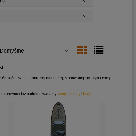
rz)
ka
ób, które szukają bardziej naturalnej, stonowanej stylistyki i chcą
rto porównać też podobne warianty:
szary
,
zielony
i
biały
.