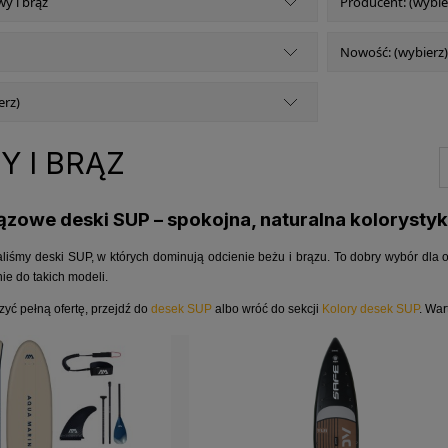
y i brąz
Producent: (wybie
Nowość: (wybierz)
erz)
 I BRĄZ
ązowe deski SUP – spokojna, naturalna kolorysty
aliśmy deski SUP, w których dominują odcienie beżu i brązu. To dobry wybór dla os
ie do takich modeli.
zyć pełną ofertę, przejdź do
desek SUP
albo wróć do sekcji
Kolory desek SUP
. Wa