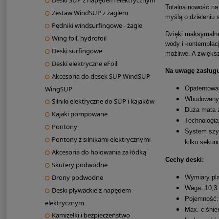
Deski SUP z napędem elektrycznym
Totalna nowość na
Zestaw WindSUP z żaglem
myślą o dzieleniu 
Pędniki windsurfingowe - żagle
Dzięki maksymalne
Wing foil, hydrofoil
wody i kontemplacj
Deski surfingowe
możliwe. A zwiększ
Deski elektryczne eFoil
Na uwagę zasług
Akcesoria do desek SUP WindSUP
Opatentowa
WingSUP
Wbudowany i
Silniki elektryczne do SUP i kajaków
Duża mata z
Kajaki pompowane
Technologia
Pontony
System szy
Pontony z silnikami elektrycznymi
kilku sekun
Akcesoria do holowania za łódką
Cechy deski:
Skutery podwodne
Drony podwodne
Wymiary pl
Waga: 10,3
Deski pływackie z napędem
Pojemność: 
elektrycznym
Max. ciśnien
Kamizelki i bezpieczeństwo