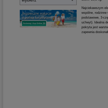
Najciekawszym ele
wspólne, rodzinne 
podstawowe, 3-czę
uchwyt).
Idealna d
pokryta jest warst
zapewnia doskonałą