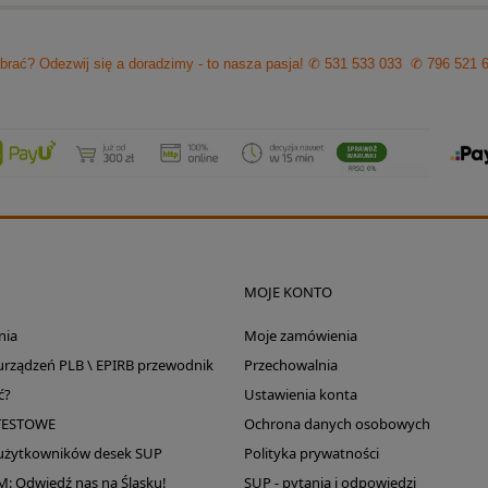
brać? Odezwij się a doradzimy - to nasza pasja!
✆ 531 533 033
✆ 796 521 
MOJE KONTO
nia
Moje zamówienia
 urządzeń PLB \ EPIRB przewodnik
Przechowalnia
ć?
Ustawienia konta
TESTOWE
Ochrona danych osobowych
 użytkowników desek SUP
Polityka prywatności
Odwiedź nas na Śląsku!
SUP - pytania i odpowiedzi