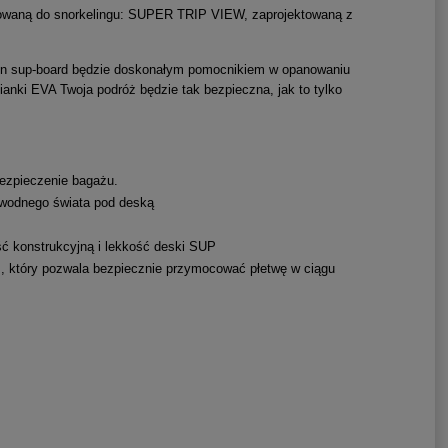
kowaną do snorkelingu: SUPER TRIP VIEW, zaprojektowaną z
Ten sup-board będzie doskonałym pomocnikiem w opanowaniu
anki EVA Twoja podróż będzie tak bezpieczna, jak to tylko
ezpieczenie bagażu.
dwodnego świata pod deską
ść konstrukcyjną i lekkość deski SUP
 który pozwala bezpiecznie przymocować płetwę w ciągu