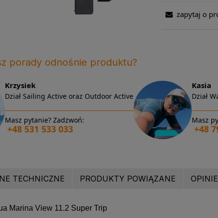
zapytaj o pr
sz porady odnośnie produktu?
Krzysiek
Kasia
Dział Sailing Active oraz Outdoor Active
Dział Wa
Masz pytanie? Zadzwoń:
Masz py
+48 531 533 033
+48 7
NE TECHNICZNE
PRODUKTY POWIĄZANE
OPINIE
 Marina View 11.2 Super Trip