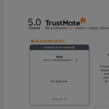
5.0
Ocena
Na podstawie
327
opinii
z całego okre
Jak zbieramy opinie?
MEDIACJA WYGASŁA
?
o
qqq
opinia niezweryfikowana
Produk
leżące
pod
zdan
pr
Nie polecam.
współp
ponad
jaki
lic
kons
2026-05-29
Pole