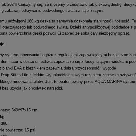
 rok 2024! Cieszymy się, że możemy przedstawić tak ciekawą deskę, dedy
się zabawą i odkrywaniu podwodnego świata z najbliższymi.
mu udźwigowi 180 kg deska ta zapewnia doskonałą stabilność i nośność. 
i otaczającego lub podwodnego świata. Dzięki antypoślizgowej podkładce z pi
ona powierzchnia deski pozwoli Ci zabrać ze sobą cały niezbędny sprzęt.
uje
:
ny system mocowania bagażu z regulacjami zapewniającymi bezpieczne zab
luminator w desce umożliwia zapoznanie się z fascynującymi widokami po
 pianki EVA z bieżnikiem zapewnia dobrą przyczepność i wygodę
 Drop Stitch Lite z lekkim, wysokociśnieniowym rdzeniem zapewnia sztywno
bkiego mocowania płetw; Jest to opatentowany przez AQUA MARINA system,
d bez użycia jakichkolwiek narzędzi.
anszy: 340x97x15 cm
 kg
390 l
ie powietrza: 15 psi