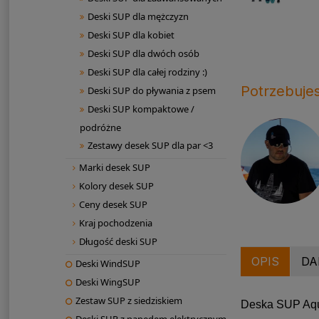
Deski SUP dla mężczyzn
Deski SUP dla kobiet
Deski SUP dla dwóch osób
Deski SUP dla całej rodziny :)
Potrzebuje
Deski SUP do pływania z psem
Deski SUP kompaktowe /
podróżne
Zestawy desek SUP dla par <3
Marki desek SUP
Kolory desek SUP
Ceny desek SUP
Kraj pochodzenia
Długość deski SUP
OPIS
DA
Deski WindSUP
Deski WingSUP
Zestaw SUP z siedziskiem
Deska SUP Aqua