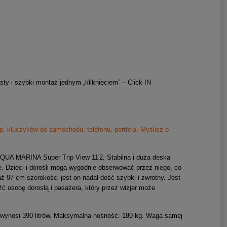
y i szybki montaż jednym „kliknięciem” – Click IN
. kluczyków do samochodu, telefonu, portfela. Myślisz o
QUA MARINA Super Trip View 11'2. Stabilna i duża deska
e.
Dzieci i dorośli mogą wygodnie obserwować przez niego, co
ż 97 cm szerokości jest on nadal dość szybki i zwrotny. Jest
ć osobę dorosłą i pasażera, który przez wizjer może
wynosi 390 litrów. Maksymalna nośność: 180 kg. Waga samej