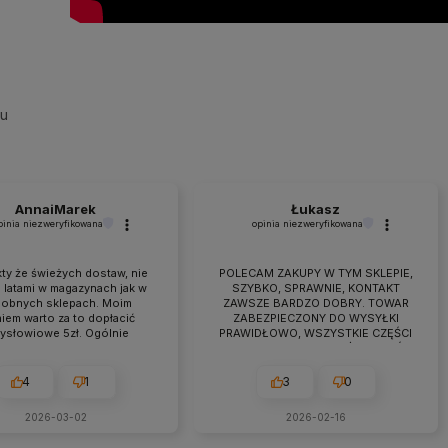
su
AnnaiMarek
Łukasz
pinia niezweryfikowana
opinia niezweryfikowana
ty że świeżych dostaw, nie
POLECAM ZAKUPY W TYM SKLEPIE,
 latami w magazynach jak w
SZYBKO, SPRAWNIE, KONTAKT
obnych sklepach. Moim
ZAWSZE BARDZO DOBRY. TOWAR
iem warto za to dopłacić
ZABEZPIECZONY DO WYSYŁKI
zysłowiowe 5zł. Ogólnie
PRAWIDŁOWO, WSZYSTKIE CZĘŚCI
raca przebiega owocnie od
BYŁY W ZESTAWIE. jEŻELI KTOŚ
 7 lat. Jeśli pojawiają się
PLANUJE ZAKUP TO NAPEWNO
eś problemy zawsze można
WARTO TUTAJ
4
1
3
0
zyć na szybką pomoc czy
ultacje i rzeczową rade.
2026-03-02
2026-02-16
cam z czystym sumieniem!