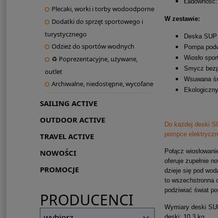
Ładowność:
Plecaki, worki i torby wodoodporne
W zestawie:
Dodatki do sprzęt sportowego i
turystycznego
Deska SUP 
Odzież do sportów wodnych
Pompa podwó
Wiosło sport
♻ Poprezentacyjne, używane,
Smycz bezp
outlet
Wsuwana śro
Archiwalne, niedostępne, wycofane
Ekologiczn
SAILING ACTIVE
OUTDOOR ACTIVE
Do każdej deski S
pompce elektryczn
TRAVEL ACTIVE
Połącz wiosłowani
NOWOŚCI
oferuje zupełnie n
PROMOCJE
dzieje się pod wod
to wszechstronna d
podziwiać świat p
PRODUCENCI
Wymiary deski SUP
deski: 10,3 kg.