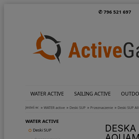
✆ 796 521 697
WATER ACTIVE
SAILING ACTIVE
OUTDO
»
»
»
»
Jesteś w:
WATER active
Deski SUP
Przeznaczenie
Deski SUP Al
WATER ACTIVE
DESKA 
Deski SUP
AQUAM