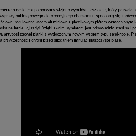
mentem deski jest pompowany wizjer o wypukłym kształcie, który pozwala n
wyprawy nabiorą nowego eksploracyjnego charakteru i spodobają się zarówno
ściowe, regulowane wiosło aluminiowe z plastikowym piórem wzmocnionym la
eska na letnie wyjazdy! Dzięki swoim wymiarom jest odpowiednio stabilna i p
wą antypoślizgowej pianki z wytłoczonym nowym wzorem typu sand-ripple. Pi
 przyczepność i chroni przed ślizganiem imitując piaszczyste plaże.