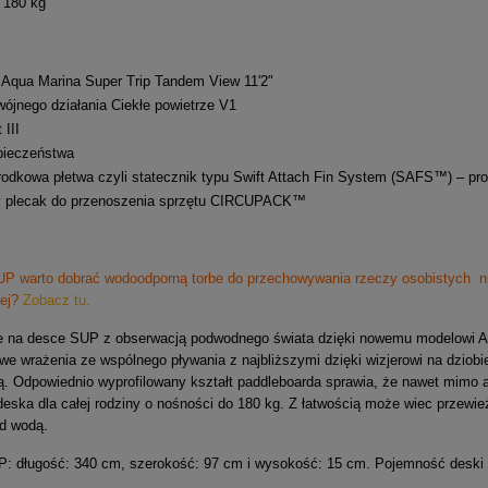
 180 kg
Aqua Marina Super Trip Tandem View 11'2"
jnego działania Ciekłe powietrze V1
 III
ieczeństwa
dkowa płetwa czyli statecznik typu Swift Attach Fin System (SAFS™) – prost
y plecak do przenoszenia sprzętu CIRCUPACK™
UP warto dobrać
wodoodporną torbe
do przechowywania rzeczy osobistych np
ej?
Zobacz tu.
e na desce SUP z obserwacją podwodnego świata dzięki nowemu modelowi A
owe wrażenia ze wspólnego pływania z najbliższymi dzięki wizjerowi na dziobi
ą. Odpowiednio wyprofilowany k
ształt paddleboarda sprawia, że nawet mimo a
eska dla całej rodziny o nośności do 180 kg. Z łatwością może wiec przewieź
od wodą.
: długość: 340 cm, szerokość: 97 cm i wysokość: 15 cm. Pojemność deski 