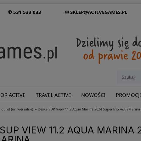
✆ 531 533 033
✉ SKLEP@ACTIVEGAMES.PL
OR ACTIVE
TRAVEL ACTIVE
NOWOŚCI
PROMOCJ
»
lround (uniwersalne)
Deska SUP View 11.2 Aqua Marina 2024 SuperTrip AquaMarina
SHOWROOM: ODWIEDŹ NAS NA ŚLĄSKU!
SUP VIEW 11.2 AQUA MARINA 
ARINA