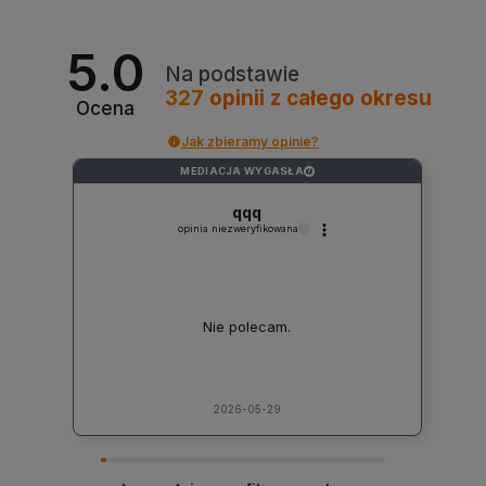
5.0
Na podstawie
327
opinii
z całego okresu
Ocena
Jak zbieramy opinie?
MEDIACJA WYGASŁA
?
qqq
opinia niezweryfikowana
Nie polecam.
2026-05-29