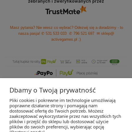
zebranych i zweryfikowanych przez
Masz pytania? Nie wiesz co wybrać? Odezwij się a doradzimy - to
nasza pasja!
✆ 531 533 033
✆ 796 521 697
✉ sklep@
activegames.pl
:)
Dbamy o Twoją prywatność
Pliki cookies i pokrewne im technologie umożliwiają
ZAKUPY
poprawne działanie strony i pomagają nam
dostosować ofertę do Twoich potrzeb. Możesz
zaakceptować wykorzystanie przez nas wszystkich tych
POMOC
plików i przejść do sklepu lub dostosować użycie
plików do swoich preferencji, wybierając opcję