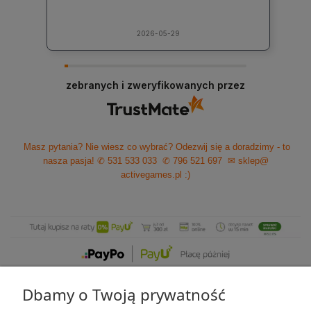
2026-05-29
zebranych i zweryfikowanych przez
Masz pytania? Nie wiesz co wybrać? Odezwij się a doradzimy - to
nasza pasja!
✆ 531 533 033
✆ 796 521 697
✉ sklep@
activegames.pl
:)
Dbamy o Twoją prywatność