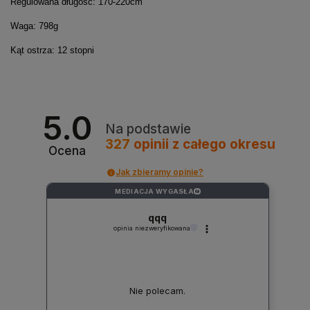
Regulowana długość: 170-220cm
Waga: 798g
Kąt ostrza: 12 stopni
5.0
Na podstawie
327
opinii
z całego okresu
Ocena
Jak zbieramy opinie?
MEDIACJA WYGASŁA
?
qqq
opinia niezweryfikowana
Nie polecam.