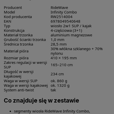
Producent
RideWave
Model
Infinity Combo
Kod producenta
RW2514004
EAN
6978049540648
Typ
wiosło 2w1 SUP / kajak
Konstrukcja
4-częściowa (3+1)
Materiał trzonka
aluminium magnezowe
Grubość ścianki trzonka
1,0 mm
Średnica trzonka
28,5 mm
30% włókna szklanego + 70%
Materiał pióra
nylonu
Rozmiar pióra
410 × 195 mm
Zakres regulacji w wersji
165–210 cm
SUP
Długość w wersji
234 cm
kajakowej
Waga w wersji SUP
ok. 860 g
Waga w wersji kajakowej
ok. 1320 g
System anti-twist
tak
Co znajduje się w zestawie
segmenty wiosła RideWave Infinity Combo,