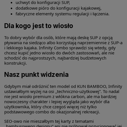
uchwyt do konfiguracji SUP,
dodatkowe pióro do konfiguracji kajakowej,
fabryczne elementy systemu regulacji i łączenia.
Dla kogo jest to wiosło
To dobry wybór dla osób, które mają deskę SUP z opcją
pływania na siedząco albo korzystają naprzemiennie z SUP-a
i lekkiego kajaka. Infinity Combo sprawdzi się wtedy, gdy
chcesz kupić jedno wiosło do dwóch zastosowań, ale nie
schodzić do najprostszych, najbardziej budżetowych
konstrukcji.
Nasz punkt widzenia
Gdybym miał odróżnić ten model od KUN BAMBOO, Infinity
ustawiałbym wyżej na osi „techniczno-użytkowej”. To nadal
nie jest wiosło premium z włókna carbon, ale ma bardziej
nowoczesny charakter i lepiej wygląda jako wybór dla
użytkownika, który chce czegoś więcej niż tylko
podstawowego combo do okazjonalnej rekreacji.
SEO-owo nie mieszałbym tej karty z tematami
„bambusowego designu” ani nie próbował pozycjonować jej