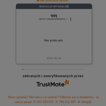
MEDIACJA WYGASŁA
?
qqq
opinia niezweryfikowana
Nie polecam.
2026-05-29
zebranych i zweryfikowanych przez
Masz pytania? Nie wiesz co wybrać? Odezwij się a doradzimy - to
nasza pasja!
✆ 531 533 033
✆ 796 521 697
✉ sklep@