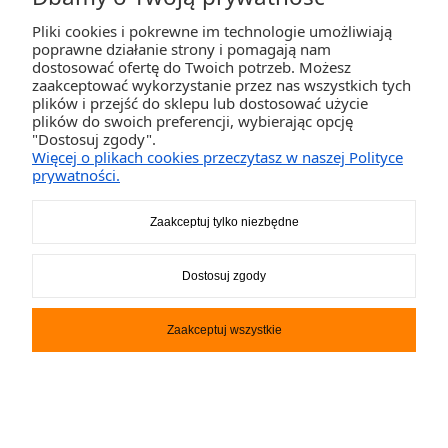
Aquadesign
Pliki cookies i pokrewne im technologie umożliwiają
1 399,00 zł
poprawne działanie strony i pomagają nam
dostosować ofertę do Twoich potrzeb. Możesz
zaakceptować wykorzystanie przez nas wszystkich tych
Cena regularna:
1 799,00 zł
plików i przejść do sklepu lub dostosować użycie
plików do swoich preferencji, wybierając opcję
DO KOSZYKA
"Dostosuj zgody".
Więcej o plikach cookies przeczytasz w naszej Polityce
prywatności.
promocja
nowość
Zaakceptuj tylko niezbędne
Dostosuj zgody
Zaakceptuj wszystkie
Kanapa do holowania Hovr 2
Obrien