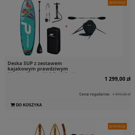
promocja
Deska SUP z zestawem
kajakowym prawdziwym
Marine Clown 10.2 Pathfinder +
1 299,00 zł
siedzisko + wiosło kajakowe
Cena regularna:
1 599,00 zł
DO KOSZYKA
promocja