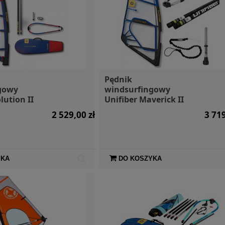
Pędnik
gowy
windsurfingowy
lution II
Unifiber Maverick II
2 529,00 zł
3 719
YKA
DO KOSZYKA