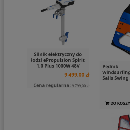
y Travel
Silnik elektryczny do
SIGG Butelk
do
łodzi ePropulsion Spirit
Red 
1.0 Plus 1000W 48V
Pędnik
windsurfin
455,00 zł
9 499,00 zł
Sails Swing
EPX Compa
Cena regularna:
9 799,00 zł
DO KOSZ