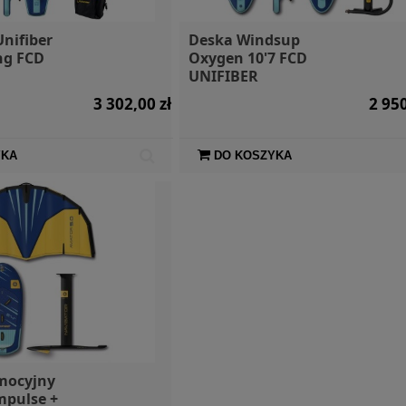
nifiber
Deska Windsup
ng FCD
Oxygen 10'7 FCD
UNIFIBER
3 302,00 zł
2 950
YKA
DO KOSZYKA
mocyjny
mpulse +