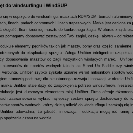
zęt do windsurfingu i WindSUP
zuje się w osprzęcie do windsurfingu: masztach RDM/SDM, bomach aluminiowy
ch, finach, padach ochronnych i linach trapezowych. Marka jest ceniona za p
 długość, flex i średnicę masztu do konkretnego żagla. W ofercie znajdzies
s pomagamy dopasować zestaw pod Twój żagiel, deskę i akwen – od rekreac
produkuje elementy pędników takich jak maszty, bomy oraz części zamienne 
otrzebnych do eksploatacji sprzętu. Załoga Unifiber inteligentnie uzupeł
ycy dopasowania masztów do żagli wszystkich wiodących marek.
Unifibe
 i akcesoriów do sportów wodnych takich jak Stand Up Paddle czy winds
a Verbunta, Unifiber szybko zyskała uznanie wśród miłośników sportów wo
giem stanowią podstawę dla nieustannego rozwoju i innowacji w ofercie Uni
, marka
Unifiber stale dąży do zaspokojenia potrzeb windsurferów
, niezale
 edukacja jest kluczowym elementem misji Unifiber. Firma oferuje różnorod
mach zaawansowania wybrać najlepszy zestaw sprzętu dostosowany do ich
atów sportów wodnych, którzy dzielą miłość do windsurfingu i zarażają nią
 Unifiber udowadnia, że jakość, innowacja i edukacja mogą iść ramię w
go spędzania czasu na wodzie.