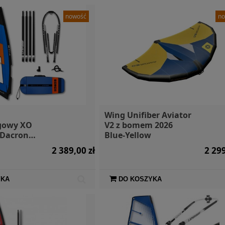
nowość
no
a Mountain
Silnik elektryczny
SIGG Bute
1l
Torqeedo Travel XP 1600
Sti
TL
Wing Unifiber Aviator
gowy XO
V2 z bomem 2026
109,00 zł
15 900,00 zł
 Dacron
Blue-Yellow
ct
2 389,00 zł
2 299
YKA
DO KOSZYKA