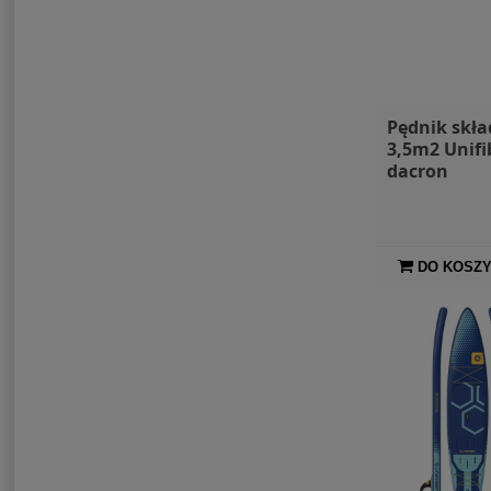
Pędnik skł
3,5m2 Unifi
dacron
DO KOSZ