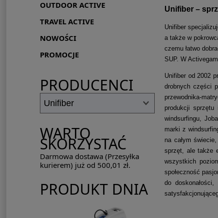
OUTDOOR ACTIVE
Unifiber – spr
TRAVEL ACTIVE
Unifiber specjali
NOWOŚCI
a także w pokrowca
czemu łatwo dobrać
PROMOCJE
SUP. W Activegame
Unifiber od 2002 
PRODUCENCI
drobnych części p
przewodnika-matr
produkcji
sprzętu
windsurfingu, Job
WARTO
marki z windsurfin
SKORZYSTAĆ
na całym świecie
sprzęt, ale także
Darmowa dostawa (Przesyłka
wszystkich pozio
kurierem) już od 500,01 zł.
społeczność pasjon
do doskonałości,
PRODUKT DNIA
satysfakcjonujące