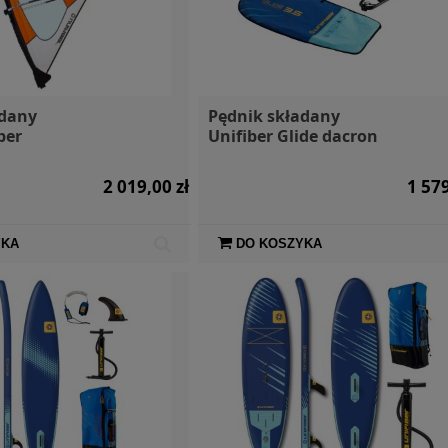
adany
Pędnik składany
ber
Unifiber Glide dacron
2 019,00 zł
1 579
YKA
DO KOSZYKA