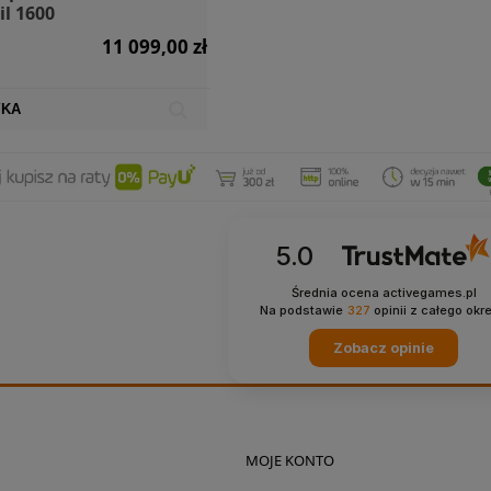
il 1600
11 099,00 zł
YKA
5.0
Średnia ocena activegames.pl
Na podstawie
327
opinii
z całego okr
Zobacz opinie
MOJE KONTO