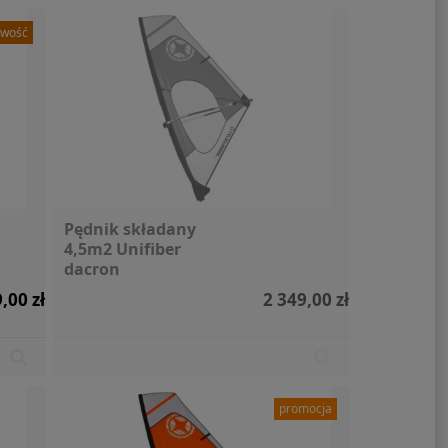
wość
lka X Moomin
SIGG Butelka Mountain
Siln
nky 0,6l
Black 0,6l
Torqeed
Pędnik składany
4,5m2 Unifiber
119,00 zł
89,00 zł
dacron
,00 zł
2 349,00 zł
promocja