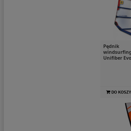
Pędnik
windsurfin
Unifiber Evo
DO KOSZ