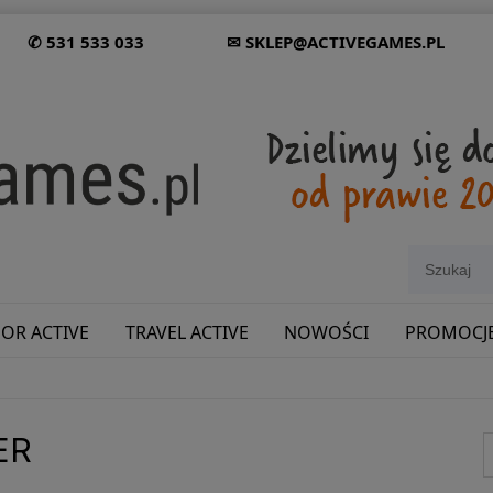
✆ 531 533 033
✉ SKLEP@ACTIVEGAMES.PL
OR ACTIVE
TRAVEL ACTIVE
NOWOŚCI
PROMOCJ
SHOWROOM: ODWIEDŹ NAS NA ŚLĄSKU!
ER