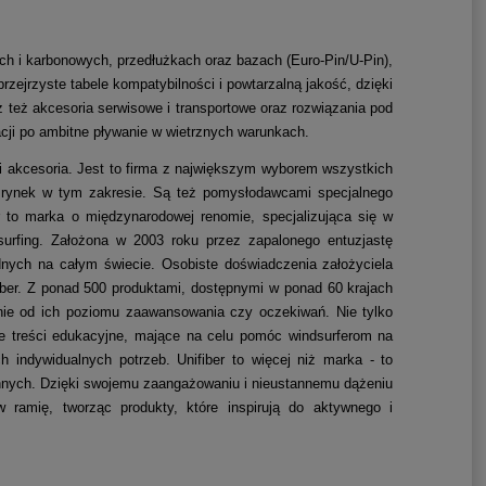
ch i karbonowych, przedłużkach oraz bazach (Euro-Pin/U-Pin),
rzejrzyste tabele kompatybilności i powtarzalną jakość, dzięki
z też akcesoria serwisowe i transportowe oraz rozwiązania pod
ji po ambitne pływanie w wietrznych warunkach.
i akcesoria. Jest to firma z największym wyborem wszystkich
nia rynek w tym zakresie. Są też pomysłodawcami specjalnego
r
to marka o międzynarodowej renomie, specjalizująca się w
urfing
. Założona w 2003 roku przez zapalonego entuzjastę
dnych na całym świecie.
Osobiste doświadczenia założyciela
fiber. Z ponad 500 produktami, dostępnymi w ponad 60 krajach
żnie od ich poziomu zaawansowania czy oczekiwań.
Nie tylko
ne
treści edukacyjne
, mające na celu pomóc windsurferom na
 indywidualnych potrzeb.
Unifiber to więcej niż marka - to
 innych. Dzięki swojemu zaangażowaniu i nieustannemu dążeniu
 ramię, tworząc produkty, które inspirują do aktywnego i