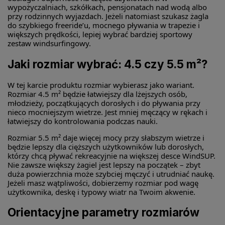
wypożyczalniach, szkółkach, pensjonatach nad wodą albo
przy rodzinnych wyjazdach. Jeżeli natomiast szukasz żagla
do szybkiego freeride’u, mocnego pływania w trapezie i
większych prędkości, lepiej wybrać bardziej sportowy
zestaw windsurfingowy.
Jaki rozmiar wybrać: 4.5 czy 5.5 m²?
W tej karcie produktu rozmiar wybierasz jako wariant.
Rozmiar 4.5 m² będzie łatwiejszy dla lżejszych osób,
młodzieży, początkujących dorosłych i do pływania przy
nieco mocniejszym wietrze. Jest mniej męczący w rękach i
łatwiejszy do kontrolowania podczas nauki.
Rozmiar 5.5 m² daje więcej mocy przy słabszym wietrze i
będzie lepszy dla cięższych użytkowników lub dorosłych,
którzy chcą pływać rekreacyjnie na większej desce WindSUP.
Nie zawsze większy żagiel jest lepszy na początek – zbyt
duża powierzchnia może szybciej męczyć i utrudniać naukę.
Jeżeli masz wątpliwości, dobierzemy rozmiar pod wagę
użytkownika, deskę i typowy wiatr na Twoim akwenie.
Orientacyjne parametry rozmiarów