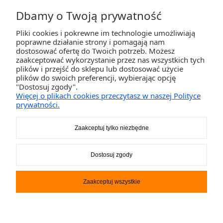
Dbamy o Twoją prywatność
Pliki cookies i pokrewne im technologie umożliwiają
ZAKUPY
poprawne działanie strony i pomagają nam
dostosować ofertę do Twoich potrzeb. Możesz
zaakceptować wykorzystanie przez nas wszystkich tych
POMOC
plików i przejść do sklepu lub dostosować użycie
plików do swoich preferencji, wybierając opcję
"Dostosuj zgody".
MOJE KONTO
Więcej o plikach cookies przeczytasz w naszej Polityce
prywatności.
INFORMACJE
Zaakceptuj tylko niezbędne
2K-Invest Sp. j. Ul. Św. Wojciecha 60, 41-922 Radzionków, śląskie NIP: 645-241-94-
Dostosuj zgody
33 REGON: 240545854
Napisz
sklep@activegames.pl
lub zadzwoń
+48796521697
Zaakceptuj wszystkie
Pokaż pełną wersję strony
Sklep internetowy Shoper.pl