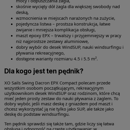
mocy i odpuszczania żagla,
skośnie wycięty dół żagla dla większej swobody nad
deską,
wzmocnienia w miejscach narażonych na zużycie,
pojedyncza listwa – prostsza konstrukcja, łatwe
zwijanie i mniejsza komplikacja obsługi,
maszt epoxy EPX – trwalszy i przyjemniejszy w pracy
niż najprostsze zestawy aluminiowe,
dobry wybór do desek WindSUP, nauki windsurfingu i
pływania rekreacyjnego,
dostępne warianty rozmiaru 4.5 i 5.5 m².
Dla kogo jest ten pędnik?
XO Sails Swing Dacron EPX Compact polecam przede
wszystkim osobom początkującym, rekreacyjnym
użytkownikom desek WindSUP oraz rodzinom, które chcą
mieć jeden prosty zestaw do nauki pływania z żaglem. To
dobry wybór, jeśli masz deskę z gniazdem pod maszt i
chcesz wykorzystać ją nie tylko jako SUP, ale także jako
deskę do podstaw windsurfingu.
Ten pędnik sprawdzi się także tam, gdzie liczy się łatwa
obsługa i odporność na częste użytkowanie: w