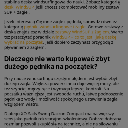
stabilna deska windsurfingowa do nauki. Zobacz kategorię
deski WindSUP
, jeśli chcesz skompletować mobilny zestaw
SUP + żagiel.
Jeżeli interesują Cię inne żagle i pędniki, sprawdź również
kategorię
pędniki windsurfingowe i żagle
. Gotowe zestawy z
deską znajdziesz w dziale
zestawy WindSUP z żaglem
. Warto
też przeczytać poradnik
WindSUP – co to jest i jaką deskę
wybrać na początek
, jeśli dopiero zaczynasz przygodę z
pływaniem z żaglem.
Dlaczego nie warto kupować zbyt
dużego pędnika na początek?
Przy nauce windsurfingu częstym błędem jest wybór zbyt
dużego żagla. Większa powierzchnia daje więcej mocy, ale
też szybciej męczy ręce i wymaga lepszej kontroli. Na
początku ważniejsza jest swoboda ruchu, łatwe podnoszenie
pędnika z wody i możliwość spokojnego ustawienia żagla
względem wiatru.
Dlatego XO Sails Swing Dacron Compact ma największy
sens jako pędnik rekreacyjno-szkoleniowy. Dobrze dobrany
rozmiar pozwoli skupić się na technice, a nie na siłowaniu