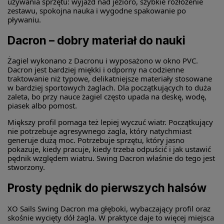
używania sprzętu: wyjazd nad jezioro, szybkie rozłożenie
zestawu, spokojna nauka i wygodne spakowanie po
pływaniu.
Dacron – dobry materiał do nauki
Żagiel wykonano z Dacronu i wyposażono w okno PVC.
Dacron jest bardziej miękki i odporny na codzienne
traktowanie niż typowe, delikatniejsze materiały stosowane
w bardziej sportowych żaglach. Dla początkujących to duża
zaleta, bo przy nauce żagiel często upada na deskę, wodę,
piasek albo pomost.
Miększy profil pomaga też lepiej wyczuć wiatr. Początkujący
nie potrzebuje agresywnego żagla, który natychmiast
generuje dużą moc. Potrzebuje sprzętu, który jasno
pokazuje, kiedy pracuje, kiedy trzeba odpuścić i jak ustawić
pędnik względem wiatru. Swing Dacron właśnie do tego jest
stworzony.
Prosty pędnik do pierwszych halsów
XO Sails Swing Dacron ma głęboki, wybaczający profil oraz
skośnie wycięty dół żagla. W praktyce daje to więcej miejsca