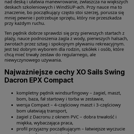
nad deską i ułatwia manewrowanie, zwłaszcza na większych
deskach szkoleniowych i WindSUP-ach. Przy nauce ma to
znaczenie, bo początkujący często stoi szerzej, porusza się
mniej pewnie i potrzebuje sprzętu, który nie przeszkadza
przy każdym ruchu.
Ten pędnik dobrze sprawdzi się przy pierwszych startach z
plaży, nauce podnoszenia żagla z wody, pierwszych halsach,
zwrotach przez sztag i spokojnym pływaniu rekreacyjnym.
Jest też dobrym wyborem dla rodzin, szkółek i osób, które
chcą mieć trwały zestaw do regularnego, ale
niewyczynowego używania.
Najważniejsze cechy XO Sails Swing
Dacron EPX Compact
kompletny pędnik windsurfingowy – żagiel, maszt,
bom, baza, fał startowy i torba w zestawie,
wersja Compact – 4-częściowy maszt i 3-częściowy
bom ułatwiają transport,
żagiel z Dacronu z oknem PVC – dobra trwałość i
miękka, wybaczająca praca,
profil przyjazny początkującym – łatwiejsze wyczucie