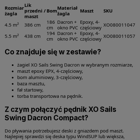
Lik
Rozmiar
Materiał
przedni /
Bom
Maszt
SKU
żagla
żagla
maszt
186
Dacron +
Epoxy, 4-
4.5 m²
386 cm
XO080011047
cm
okno PVC
częściowy
194
Dacron +
Epoxy, 4-
5.5 m²
438 cm
XO080011057
cm
okno PVC
częściowy
Co znajduje się w zestawie?
żagiel XO Sails Swing Dacron w wybranym rozmiarze,
maszt epoxy EPX, 4-częściowy,
bom aluminiowy, 3-częściowy,
baza masztu,
fał startowy,
torba transportowa na pędnik.
Z czym połączyć pędnik XO Sails
Swing Dacron Compact?
Do pływania potrzebujesz deski z gniazdem pod maszt.
Najlepiej sprawdzi się deska typu WindSUP lub większa,