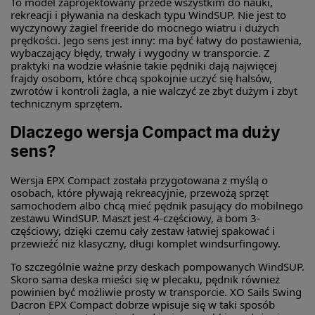
To model zaprojektowany przede wszystkim do nauki,
rekreacji i pływania na deskach typu WindSUP. Nie jest to
wyczynowy żagiel freeride do mocnego wiatru i dużych
prędkości. Jego sens jest inny: ma być łatwy do postawienia,
wybaczający błędy, trwały i wygodny w transporcie. Z
praktyki na wodzie właśnie takie pędniki dają najwięcej
frajdy osobom, które chcą spokojnie uczyć się halsów,
zwrotów i kontroli żagla, a nie walczyć ze zbyt dużym i zbyt
technicznym sprzętem.
Dlaczego wersja Compact ma duży
sens?
Wersja EPX Compact została przygotowana z myślą o
osobach, które pływają rekreacyjnie, przewożą sprzęt
samochodem albo chcą mieć pędnik pasujący do mobilnego
zestawu WindSUP. Maszt jest 4-częściowy, a bom 3-
częściowy, dzięki czemu cały zestaw łatwiej spakować i
przewieźć niż klasyczny, długi komplet windsurfingowy.
To szczególnie ważne przy deskach pompowanych WindSUP.
Skoro sama deska mieści się w plecaku, pędnik również
powinien być możliwie prosty w transporcie. XO Sails Swing
Dacron EPX Compact dobrze wpisuje się w taki sposób