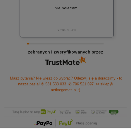
Nie polecam.
2026-05-29
zebranych i zweryfikowanych przez
Masz pytania? Nie wiesz co wybrać? Odezwij się a doradzimy - to
nasza pasja!
✆ 531 533 033
✆ 796 521 697
✉ sklep@
activegames.pl
:)