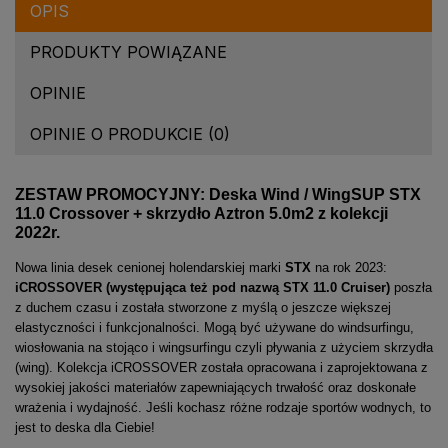
OPIS
PRODUKTY POWIĄZANE
OPINIE
OPINIE O PRODUKCIE (0)
ZESTAW PROMOCYJNY: Deska Wind / WingSUP STX
11.0 Crossover + skrzydło Aztron 5.0m2 z kolekcji
2022r.
Nowa linia desek cenionej holendarskiej marki
STX
na rok 2023:
iCROSSOVER
(występująca też pod nazwą STX 11.0 Cruiser)
poszła
z duchem czasu i została stworzone z myślą o jeszcze większej
elastyczności i funkcjonalności. Mogą być używane do windsurfingu,
wiosłowania na stojąco i wingsurfingu czyli pływania z użyciem skrzydła
(wing). Kolekcja iCROSSOVER została opracowana i zaprojektowana z
wysokiej jakości materiałów zapewniających trwałość oraz doskonałe
wrażenia i wydajność. Jeśli kochasz różne rodzaje sportów wodnych, to
jest to deska dla Ciebie!