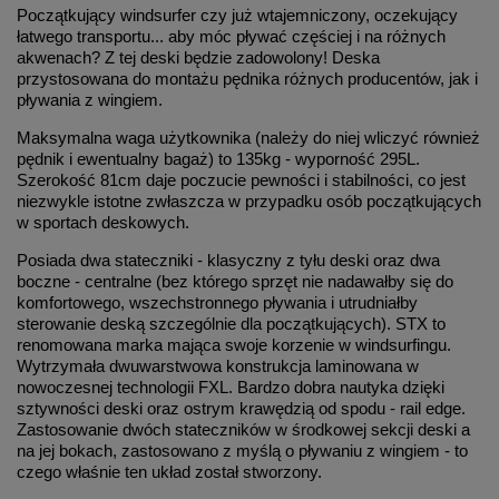
Początkujący windsurfer czy już wtajemniczony, oczekujący
łatwego transportu... aby móc pływać częściej i na różnych
akwenach? Z tej deski będzie zadowolony!
Deska
przystosowana do montażu pędnika różnych producentów, jak i
pływania z wingiem.
Maksymalna waga użytkownika (należy do niej wliczyć również
pędnik i ewentualny bagaż) to 135kg - wyporność 295L.
Szerokość 81cm daje poczucie pewności i stabilności, co jest
niezwykle istotne zwłaszcza w przypadku osób początkujących
w sportach deskowych.
Posiada dwa stateczniki - klasyczny z tyłu deski oraz dwa
boczne - centralne (bez którego sprzęt nie nadawałby się do
komfortowego, wszechstronnego pływania i utrudniałby
sterowanie deską szczególnie dla początkujących). STX to
renomowana marka mająca swoje korzenie w windsurfingu.
Wytrzymała dwuwarstwowa konstrukcja laminowana w
nowoczesnej technologii FXL. Bardzo dobra nautyka dzięki
sztywności deski oraz ostrym krawędzią od spodu - rail edge.
Zastosowanie dwóch stateczników w środkowej sekcji deski a
na jej bokach, zastosowano z myślą o pływaniu z wingiem - to
czego właśnie ten układ został stworzony.