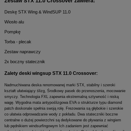
Zestaw STX 11.0 Crossover zawiera:
Deskę STX Wing & WindSUP 11.0
Wiosło alu
Pompkę
Torba - plecak
Zestaw naprawczy
2x boczny statecznik
Zalety deski wingsup STX 11.0 Crossover:
Nadmuchiwana deska renomowanej marki STX, stabilny i szeroki
kształt ułatwiający ślizg, Środkowy pasek do przenoszenia, mocowanie
smyczy. Technologia FXL zapewnia ekstremalną sztywność i niską
wagę. Wygodna mata antypoślizgowa EVA o strukturze typu diamond
patch doskonale spełnia swoją rolę. Frezowania są głębokie i szerokie
co ułatwia odprowadzanie wody z pokładu. Dwa stateczniki boczne
centralne o dużej powierzchni są dedykowane do pływania z wingiem
lub pędnikiem windsurfingowym Ich zadaniem jest zapewniać