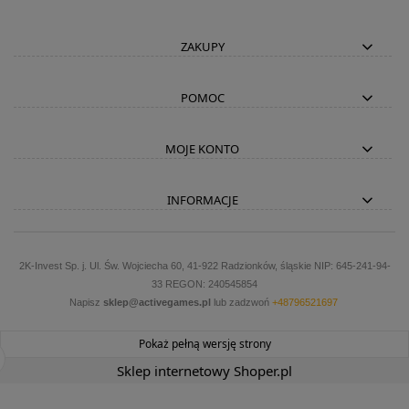
ZAKUPY
POMOC
MOJE KONTO
INFORMACJE
2K-Invest Sp. j. Ul. Św. Wojciecha 60, 41-922 Radzionków, śląskie NIP: 645-241-94-
33 REGON: 240545854
Napisz
sklep@activegames.pl
lub zadzwoń
+48796521697
Pokaż pełną wersję strony
Sklep internetowy Shoper.pl