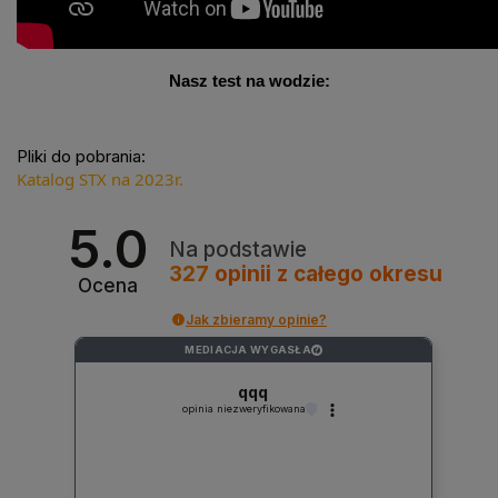
Nasz test na wodzie:
Pliki do pobrania:
Katalog STX na 2023r.
5.0
Na podstawie
327
opinii
z całego okresu
Ocena
Jak zbieramy opinie?
MEDIACJA WYGASŁA
?
qqq
opinia niezweryfikowana