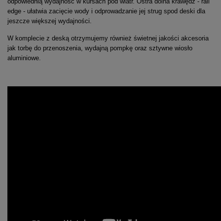
odpowiednią wydajność w kursach pod wiatr. Ostra dolna krawędź - rail
edge - ułatwia zacięcie wody i odprowadzanie jej strug spod deski dla
jeszcze większej wydajności.
W komplecie z deską otrzymujemy również świetnej jakości akcesoria
jak torbę do przenoszenia, wydajną pompkę oraz sztywne wiosło
aluminiowe.