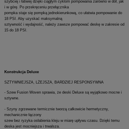
szybciej i łatwiej dzięki ciągłym cyklom pompowania zarówno w dół, jak
i w górę. Po przekręceniu przełącznika
pompka staje się pompką jednokierunkową, co ułatwia pompowanie do
18 PSI. Aby uzyskać maksymalną
sztywność i wydajność, należy zawsze pompować deskę w zakresie od
15 do 18 PSI.
Konstrukcja Deluxe
SZTYWNIEJSZA, LŻEJSZA, BARDZIEJ RESPONSYWNA
- Szew Fusion Woven sprawia, że deski Deluxe są wyjątkowo mocne i
sztywne.
- Szyny zgrzewane termicznie tworzą całkowicie hermetyczny,
mechanicznie łączony
szew bez ryzyka osłabienia kleju w miarę upływu czasu. Dzięki temu
deska jest mocniejsza i trwalsza.