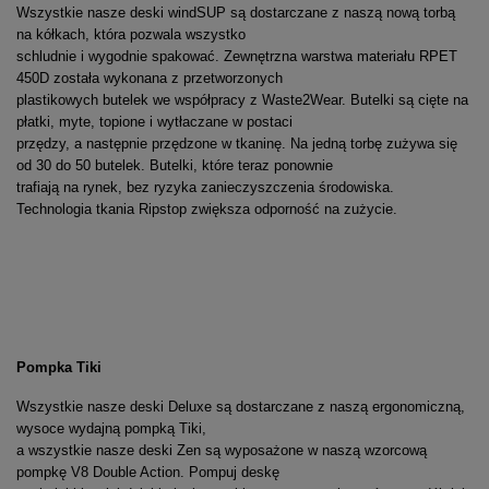
Wszystkie nasze deski windSUP są dostarczane z naszą nową torbą
na kółkach, która pozwala wszystko
schludnie i wygodnie spakować. Zewnętrzna warstwa materiału RPET
450D została wykonana z przetworzonych
plastikowych butelek we współpracy z Waste2Wear. Butelki są cięte na
płatki, myte, topione i wytłaczane w postaci
przędzy, a następnie przędzone w tkaninę. Na jedną torbę zużywa się
od 30 do 50 butelek. Butelki, które teraz ponownie
trafiają na rynek, bez ryzyka zanieczyszczenia środowiska.
Technologia tkania Ripstop zwiększa odporność na zużycie.
Pompka Tiki
Wszystkie nasze deski Deluxe są dostarczane z naszą ergonomiczną,
wysoce wydajną pompką Tiki,
a wszystkie nasze deski Zen są wyposażone w naszą wzorcową
pompkę V8 Double Action. Pompuj deskę