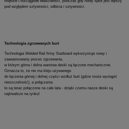
miękkie i rozciągliwe właściwości, podczas gdy nowy splot jest lepszy
pod względem sztywności, odbicia i sztywności.
Technologia zgrzewanych burt
Technologia Welded Rail firmy Starboard wykorzystuje nowy i
zaawansowany proces zgrzewania,
w którym górna i dolna warstwa deski są łączone mechanicznie.
Oznacza to, że nie ma kleju używanego
do łączenia górnej i dolnej części wzdłuż burt (gdzie może wystąpić
nieszczelność), a połączenia
te są teraz połączone na całe lata - dzięki czemu nasze deski są
najtrwalsze na rynku!