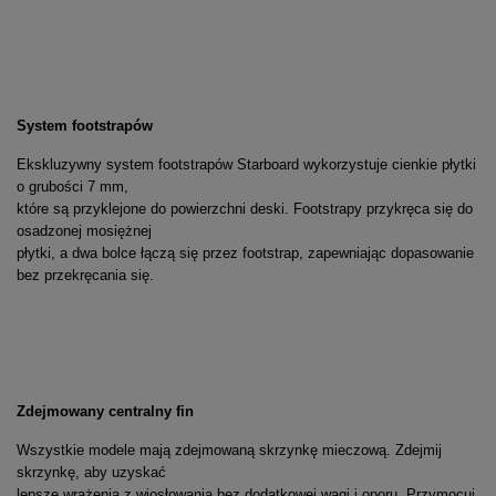
System footstrapów
Ekskluzywny system footstrapów Starboard wykorzystuje cienkie płytki
o grubości 7 mm,
które są przyklejone do powierzchni deski. Footstrapy przykręca się do
osadzonej mosiężnej
płytki, a dwa bolce łączą się przez footstrap, zapewniając dopasowanie
bez przekręcania się.
Zdejmowany centralny fin
Wszystkie modele mają zdejmowaną skrzynkę mieczową. Zdejmij
skrzynkę, aby uzyskać
lepsze wrażenia z wiosłowania bez dodatkowej wagi i oporu. Przymocuj