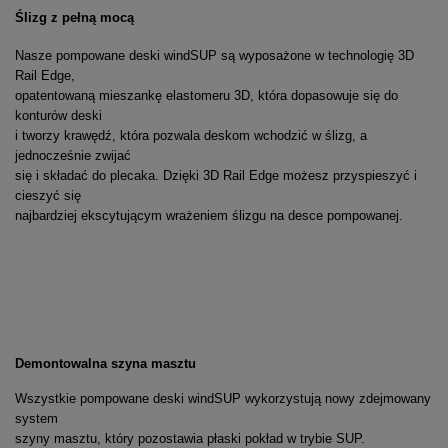
Ślizg z pełną mocą
Nasze pompowane deski windSUP są wyposażone w technologię 3D
Rail Edge,
opatentowaną mieszankę elastomeru 3D, która dopasowuje się do
konturów deski
i tworzy krawędź, która pozwala deskom wchodzić w ślizg, a
jednocześnie zwijać
się i składać do plecaka. Dzięki 3D Rail Edge możesz przyspieszyć i
cieszyć się
najbardziej ekscytującym wrażeniem ślizgu na desce pompowanej.
Demontowalna szyna masztu
Wszystkie pompowane deski windSUP wykorzystują nowy zdejmowany
system
szyny masztu, który pozostawia płaski pokład w trybie SUP.