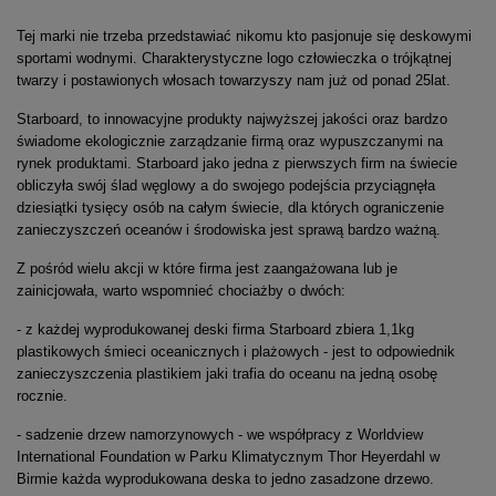
Tej marki nie trzeba przedstawiać nikomu kto pasjonuje się deskowymi
sportami wodnymi. Charakterystyczne logo człowieczka o trójkątnej
twarzy i postawionych włosach towarzyszy nam już od ponad 25lat.
Starboard, to innowacyjne produkty najwyższej jakości oraz bardzo
świadome ekologicznie zarządzanie firmą oraz wypuszczanymi na
rynek produktami. Starboard jako jedna z pierwszych firm na świecie
obliczyła swój ślad węglowy a do swojego podejścia przyciągnęła
dziesiątki tysięcy osób na całym świecie, dla których ograniczenie
zanieczyszczeń oceanów i środowiska jest sprawą bardzo ważną.
Z pośród wielu akcji w które firma jest zaangażowana lub je
zainicjowała, warto wspomnieć chociażby o dwóch:
- z każdej wyprodukowanej deski firma Starboard zbiera 1,1kg
plastikowych śmieci oceanicznych i plażowych - jest to odpowiednik
zanieczyszczenia plastikiem jaki trafia do oceanu na jedną osobę
rocznie.
- sadzenie drzew namorzynowych - we współpracy z Worldview
International Foundation w Parku Klimatycznym Thor Heyerdahl w
Birmie każda wyprodukowana deska to jedno zasadzone drzewo.