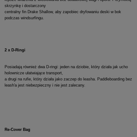
skrzynkę i dostarczony
centralny fin Drake Shallow, aby zapobiec dryfowaniu deski w bok
podczas windsurfingu.
2 x D-Ringi
Posiadają również dwa D-ringi: jeden na dziobie, który działa jak ucho
holownicze ułatwiające transport,
a drugi na rufie, który działa jako zaczep do leasha. Paddleboarding bez
leash'a jest niebezpieczny i nie jest zalecany.
Re-Cover Bag