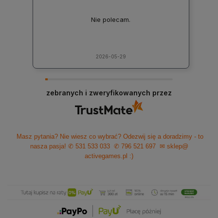
Nie polecam.
2026-05-29
zebranych i zweryfikowanych przez
Masz pytania? Nie wiesz co wybrać? Odezwij się a doradzimy - to
nasza pasja!
✆ 531 533 033
✆ 796 521 697
✉ sklep@
activegames.pl
:)