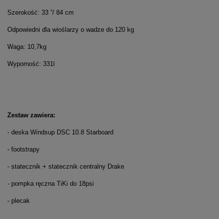
Szerokość: 33 ”/ 84 cm
Odpowiedni dla wioślarzy o wadze do 120 kg
Waga: 10,7kg
Wyporność: 331l
Zestaw zawiera:
- deska Windsup DSC 10.8 Starboard
- footstrapy
- statecznik + statecznik centralny Drake
- pompka ręczna TiKi do 18psi
- plecak