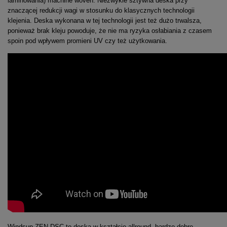
laminowania) machine woven. Niezwykle sztywna deska przy
znaczącej redukcji wagi w stosunku do klasycznych technologii
klejenia. Deska wykonana w tej technologii jest też dużo trwalsza,
ponieważ brak kleju powoduje, że nie ma ryzyka osłabiania z czasem
spoin pod wpływem promieni UV czy też użytkowania.
Windsup ZEN DSC to deska w kształcie allround, bardzo dobre