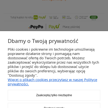
Dbamy o Twoją prywatność
Pliki cookies i pokrewne im technologie umożliwiają
ZAKUPY
poprawne działanie strony i pomagają nam
dostosować ofertę do Twoich potrzeb. Możesz
zaakceptować wykorzystanie przez nas wszystkich tych
POMOC
plików i przejść do sklepu lub dostosować użycie
plików do swoich preferencji, wybierając opcję
"Dostosuj zgody".
MOJE KONTO
Więcej o plikach cookies przeczytasz w naszej Polityce
prywatności.
INFORMACJE
Zaakceptuj tylko niezbędne
2K-Invest Sp. j. Ul. Św. Wojciecha 60, 41-922 Radzionków, śląskie NIP: 645-241-94-