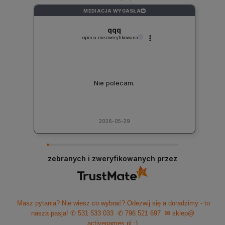
MEDIACJA WYGASŁA
?
qqq
opinia niezweryfikowana
Nie polecam.
2026-05-29
zebranych i zweryfikowanych przez
Masz pytania? Nie wiesz co wybrać? Odezwij się a doradzimy - to
nasza pasja!
✆ 531 533 033
✆ 796 521 697
✉ sklep@
activegames.pl
:)