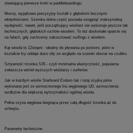
stawiającą pierwsze kroki w paddleboardingu.
Mocny, wyjątkowo precyzyjny kształt z głębokimi bocznymi
wklęsłościami. Szeroka dolna część pozwala osiągnąć maksymalną
wydajność, nawet, jeśli początkujący wioślarz nie wykonuje jeszcze tak
technicznych, głębokich ruchów wiosłem. To też doskonałe oparcie się
na falach, gdy zechcemy zakosztować surfingu z wiosłem.
Kąt wiosła to 12stopni - idealny do pływania po jeziorze, pióro w
kształcie łzy oddaje dużo siły ze względu na szeroki obszar na czubku.
Sztywność trzonka S35 - czyli minimalna elastyczność, popularna
zwłaszcza wśród wyższych wioślarzy i surferów.
Jak w każdym wiośle Starboard Enduro tak i tutaj szyjka pióra
wykonana jest ze wzmocnionego lnu węglowego UD, wzmocnienia
wzdłużne dla większej wytrzymałości ogólnej wiosła.
Pełna szyna węglowa biegnąca przez całą długość trzonka aż do
uchwytu.
Parametry techniczne: