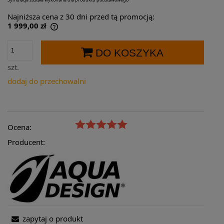
Najniższa cena z 30 dni przed tą promocją:
1 999,00 zł
Jeżeli produkt jest sprzedawany krócej niż
30 dni, wyświetlana jest najniższa cena od
DO KOSZYKA
momentu, kiedy produkt pojawił się w
sprzedaży.
szt.
dodaj do przechowalni
Ocena:
Producent:
zapytaj o produkt