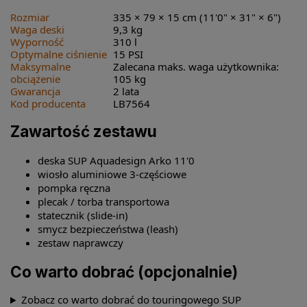
Rozmiar
335 × 79 × 15 cm (11'0" × 31" × 6")
Waga deski
9,3 kg
Wyporność
310 l
Optymalne ciśnienie
15 PSI
Maksymalne
Zalecana maks. waga użytkownika:
obciążenie
105 kg
Gwarancja
2 lata
Kod producenta
LB7564
Zawartość zestawu
deska SUP Aquadesign Arko 11'0
wiosło aluminiowe 3-częściowe
pompka ręczna
plecak / torba transportowa
statecznik (slide-in)
smycz bezpieczeństwa (leash)
zestaw naprawczy
Co warto dobrać (opcjonalnie)
Zobacz co warto dobrać do touringowego SUP