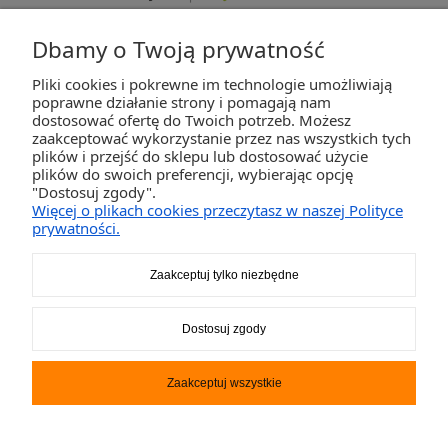
Dbamy o Twoją prywatność
Pliki cookies i pokrewne im technologie umożliwiają
ZAKUPY
poprawne działanie strony i pomagają nam
dostosować ofertę do Twoich potrzeb. Możesz
zaakceptować wykorzystanie przez nas wszystkich tych
POMOC
plików i przejść do sklepu lub dostosować użycie
plików do swoich preferencji, wybierając opcję
"Dostosuj zgody".
MOJE KONTO
Więcej o plikach cookies przeczytasz w naszej Polityce
prywatności.
INFORMACJE
Zaakceptuj tylko niezbędne
2K-Invest Sp. j. Ul. Św. Wojciecha 60, 41-922 Radzionków, śląskie NIP: 645-241-94-
Dostosuj zgody
33 REGON: 240545854
Napisz
sklep@activegames.pl
lub zadzwoń
+48796521697
Zaakceptuj wszystkie
Pokaż pełną wersję strony
Sklep internetowy Shoper.pl