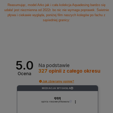
Reasumując, model Arko jak i cała kolekcja Aquadesing bardzo się
udała! jest niezmienna od 2022r. bo nic nie wymaga poprawek. Świetnie
pływa i ciekawie wygląda, poniżej film naszych kolegów po fachu z
sąsiedniej granicy:
5.0
Na podstawie
327
opinii
z całego okresu
Ocena
Jak zbieramy opinie?
MEDIACJA WYGASŁA
?
qqq
opinia niezweryfikowana