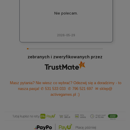
Nie polecam.
2026-05-29
zebranych i zweryfikowanych przez
Masz pytania? Nie wiesz co wybrać? Odezwij się a doradzimy - to
nasza pasja!
✆ 531 533 033
✆ 796 521 697
✉ sklep@
activegames.pl
:)