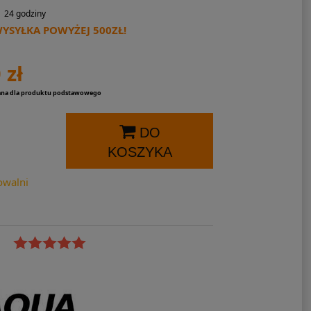
24 godziny
SYŁKA POWYŻEJ 500ZŁ!
 zł
ana dla produktu podstawowego
DO
KOSZYKA
owalni