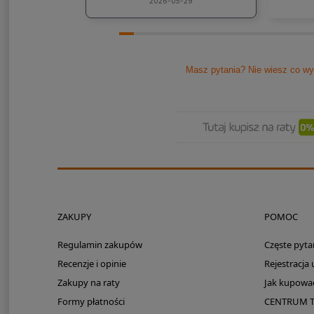
kons
2026-05-29
Pole
Masz pytania? Nie wiesz co wy
ZAKUPY
POMOC
Regulamin zakupów
Częste pyta
Recenzje i opinie
Rejestracja
Zakupy na raty
Jak kupowa
Formy płatności
CENTRUM 