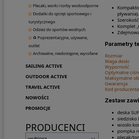
Plecaki, worki i torby wodoodporne
Kompaktow
pływania)
Dodatki do sprzęt sportowego i
Szerokość
turystycznego
Komplet „
Odzież do sportów wodnych
Zdejmowan
♻ Poprezentacyjne, używane,
Parametry t
outlet
Archiwalne, niedostępne, wycofane
Rozmiar
Waga deski
SAILING ACTIVE
Wyporność
Optymalne ciśn
OUTDOOR ACTIVE
Maksymalne obc
Gwarancja
TRAVEL ACTIVE
Kod producenta
NOWOŚCI
Zestaw zawi
PROMOCJE
deska SUP
siedzisko
PRODUCENCI
wiosło ko
pompka rę
plecak/to