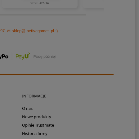
wszystkie, liczne pytania...
2026-02-14
2026-01-26
697
✉ sklep@ activegames.pl
:)
INFORMACJE
O nas
Nowe produkty
Opinie Trustmate
Historia firmy