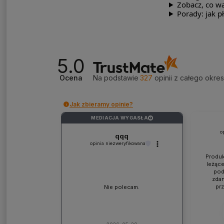
Zobacz, co w
Porady: jak p
5.0
Ocena
Na podstawie
327
opinii
z całego okre
Jak zbieramy opinie?
MEDIACJA WYGASŁA
?
o
qqq
opinia niezweryfikowana
Produk
leżące
pod
zdan
pr
Nie polecam.
współp
ponad
jaki
lic