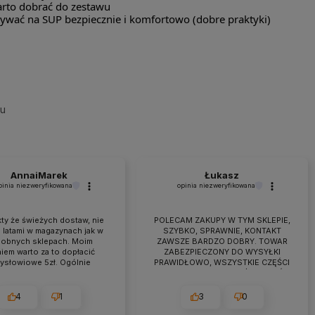
arto dobrać do zestawu
ływać na SUP bezpiecznie i komfortowo (dobre praktyki)
su
AnnaiMarek
Łukasz
pinia niezweryfikowana
opinia niezweryfikowana
ty że świeżych dostaw, nie
POLECAM ZAKUPY W TYM SKLEPIE,
 latami w magazynach jak w
SZYBKO, SPRAWNIE, KONTAKT
obnych sklepach. Moim
ZAWSZE BARDZO DOBRY. TOWAR
iem warto za to dopłacić
ZABEZPIECZONY DO WYSYŁKI
zysłowiowe 5zł. Ogólnie
PRAWIDŁOWO, WSZYSTKIE CZĘŚCI
raca przebiega owocnie od
BYŁY W ZESTAWIE. jEŻELI KTOŚ
 7 lat. Jeśli pojawiają się
PLANUJE ZAKUP TO NAPEWNO
eś problemy zawsze można
WARTO TUTAJ
4
1
3
0
zyć na szybką pomoc czy