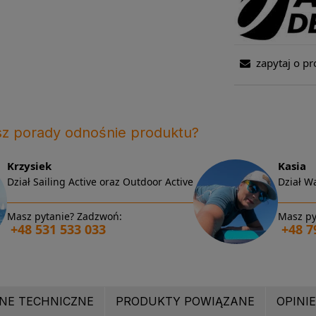
zapytaj o pr
sz porady odnośnie produktu?
Krzysiek
Kasia
Dział Sailing Active oraz Outdoor Active
Dział Wa
Masz pytanie? Zadzwoń:
Masz py
+48 531 533 033
+48 7
NE TECHNICZNE
PRODUKTY POWIĄZANE
OPINIE