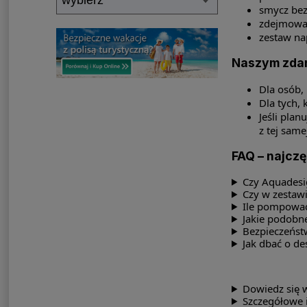
smycz bez
zdejmowan
zestaw n
Naszym zdan
Dla osób, 
Dla tych, 
Jeśli pla
z tej same
FAQ – najczę
Czy Aquadesi
Czy w zestawi
Ile pompować
Jakie podobn
Bezpieczeńst
Jak dbać o de
Dowiedz się 
Szczegółowe 