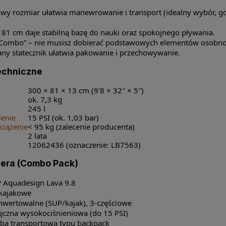
y rozmiar ułatwia manewrowanie i transport (idealny wybór, gd
.
 81 cm daje stabilną bazę do nauki oraz spokojnego pływania.
Combo” – nie musisz dobierać podstawowych elementów osobno
y statecznik ułatwia pakowanie i przechowywanie.
echniczne
300 × 81 × 13 cm (9'8 × 32″ × 5″)
ok. 7,3 kg
245 l
ienie
15 PSI (ok. 1,03 bar)
iążenie
< 95 kg (zalecenie producenta)
2 lata
12062436 (oznaczenie: LB7563)
era (Combo Pack)
 Aquadesign Lava 9.8
 kajakowe
nwertowalne (SUP/kajak), 3-częściowe
czna wysokociśnieniowa (do 15 PSI)
rba transportowa typu backpack