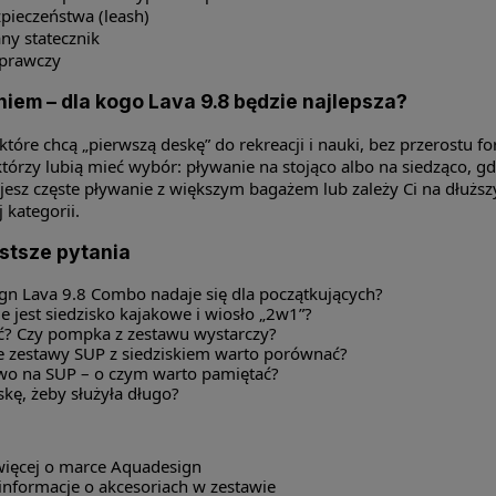
pieczeństwa (leash)
y statecznik
aprawczy
iem – dla kogo Lava 9.8 będzie najlepsza?
które chcą „pierwszą deskę” do rekreacji i nauki, bez przerostu fo
którzy lubią mieć wybór: pływanie na stojąco albo na siedząco, g
nujesz częste pływanie z większym bagażem lub zależy Ci na dłużs
j kategorii.
stsze pytania
gn Lava 9.8 Combo nadaje się dla początkujących?
e jest siedzisko kajakowe i wiosło „2w1”?
? Czy pompka z zestawu wystarczy?
e zestawy SUP z siedziskiem warto porównać?
wo na SUP – o czym warto pamiętać?
skę, żeby służyła długo?
więcej o marce Aquadesign
informacje o akcesoriach w zestawie