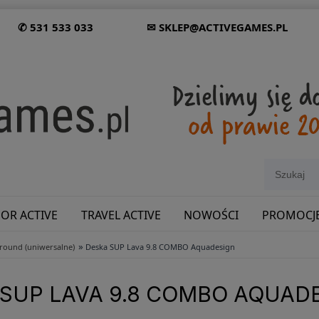
✆ 531 533 033
✉ SKLEP@ACTIVEGAMES.PL
OR ACTIVE
TRAVEL ACTIVE
NOWOŚCI
PROMOCJ
»
lround (uniwersalne)
Deska SUP Lava 9.8 COMBO Aquadesign
SHOWROOM: ODWIEDŹ NAS NA ŚLĄSKU!
SUP LAVA 9.8 COMBO AQUAD