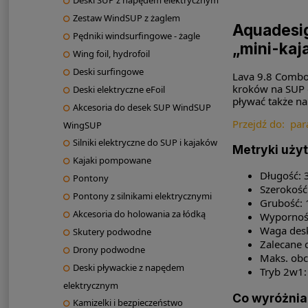
Deski SUP z napędem elektrycznym
Zestaw WindSUP z żaglem
Aquadesig
Pędniki windsurfingowe - żagle
„mini-kaj
Wing foil, hydrofoil
Deski surfingowe
Lava 9.8 Combo
kroków na SUP 
Deski elektryczne eFoil
pływać także na
Akcesoria do desek SUP WindSUP
Przejdź do:
par
WingSUP
Silniki elektryczne do SUP i kajaków
Metryki uży
Kajaki pompowane
Długość: 
Pontony
Szerokość
Pontony z silnikami elektrycznymi
Grubość: 
Akcesoria do holowania za łódką
Wyporność
Waga desk
Skutery podwodne
Zalecane c
Drony podwodne
Maks. obc
Deski pływackie z napędem
Tryb 2w1:
elektrycznym
Co wyróżnia
Kamizelki i bezpieczeństwo