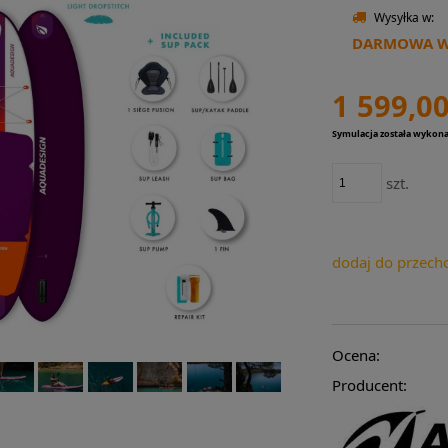
Wysyłka w:
DARMOWA WY
1 599,00
Symulacja została wykon
szt.
dodaj do przech
Ocena:
Producent: