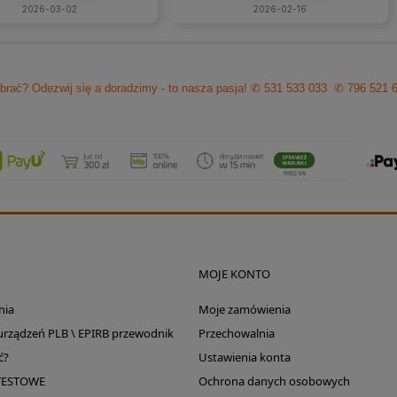
ultacje i rzeczową rade.
2026-03-02
2026-02-16
cam z czystym sumieniem!
brać? Odezwij się a doradzimy - to nasza pasja!
✆ 531 533 033
✆ 796 521 
MOJE KONTO
nia
Moje zamówienia
 urządzeń PLB \ EPIRB przewodnik
Przechowalnia
ć?
Ustawienia konta
TESTOWE
Ochrona danych osobowych