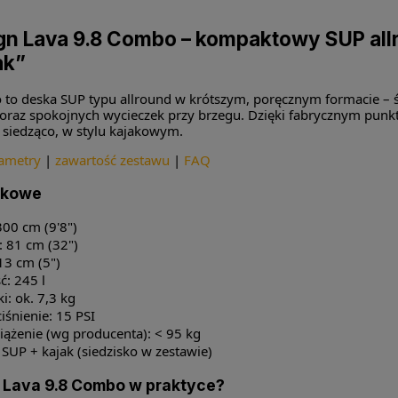
n Lava 9.8 Combo – kompaktowy SUP allr
ak”
 to deska SUP typu allround w krótszym, poręcznym formacie – ś
oraz spokojnych wycieczek przy brzegu. Dzięki fabrycznym pun
 siedząco, w stylu kajakowym.
ametry
|
zawartość zestawu
|
FAQ
tkowe
300 cm (9'8")
: 81 cm (32")
13 cm (5")
: 245 l
i: ok. 7,3 kg
iśnienie: 15 PSI
iążenie (wg producenta): < 95 kg
 SUP + kajak (siedzisko w zestawie)
 Lava 9.8 Combo w praktyce?