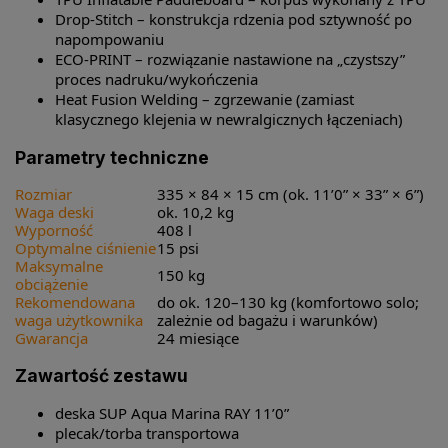
Drop-Stitch – konstrukcja rdzenia pod sztywność po
napompowaniu
ECO-PRINT – rozwiązanie nastawione na „czystszy”
proces nadruku/wykończenia
Heat Fusion Welding – zgrzewanie (zamiast
klasycznego klejenia w newralgicznych łączeniach)
Parametry techniczne
Rozmiar
335 × 84 × 15 cm (ok. 11’0” × 33” × 6”)
Waga deski
ok. 10,2 kg
Wyporność
408 l
Optymalne ciśnienie
15 psi
Maksymalne
150 kg
obciążenie
Rekomendowana
do ok. 120–130 kg (komfortowo solo;
waga użytkownika
zależnie od bagażu i warunków)
Gwarancja
24 miesiące
Zawartość zestawu
deska SUP Aqua Marina RAY 11’0”
plecak/torba transportowa