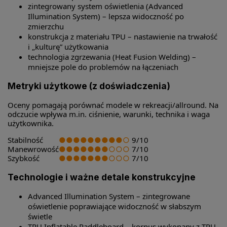
zintegrowany system oświetlenia (Advanced
Illumination System) – lepsza widoczność po
zmierzchu
konstrukcja z materiału TPU – nastawienie na trwałość
i „kulturę” użytkowania
technologia zgrzewania (Heat Fusion Welding) –
mniejsze pole do problemów na łączeniach
Metryki użytkowe (z doświadczenia)
Oceny pomagają porównać modele w rekreacji/allround. Na
odczucie wpływa m.in. ciśnienie, warunki, technika i waga
użytkownika.
Stabilność
●●●●●●●●●○
9/10
Manewrowość
●●●●●●●○○○
7/10
Szybkość
●●●●●●●○○○
7/10
Technologie i ważne detale konstrukcyjne
Advanced Illumination System – zintegrowane
oświetlenie poprawiające widoczność w słabszym
świetle
TPU Inflatable Paddleboard – korpus wykonany z TPU