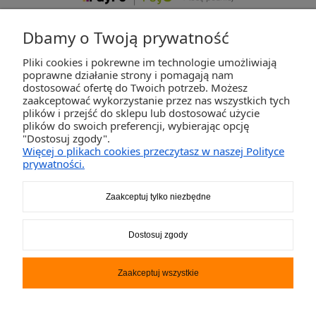
Dbamy o Twoją prywatność
Pliki cookies i pokrewne im technologie umożliwiają
ZAKUPY
poprawne działanie strony i pomagają nam
dostosować ofertę do Twoich potrzeb. Możesz
zaakceptować wykorzystanie przez nas wszystkich tych
POMOC
plików i przejść do sklepu lub dostosować użycie
plików do swoich preferencji, wybierając opcję
"Dostosuj zgody".
MOJE KONTO
Więcej o plikach cookies przeczytasz w naszej Polityce
prywatności.
INFORMACJE
Zaakceptuj tylko niezbędne
2K-Invest Sp. j. Ul. Św. Wojciecha 60, 41-922 Radzionków, śląskie NIP: 645-241-94-
Dostosuj zgody
33 REGON: 240545854
Napisz
sklep@activegames.pl
lub zadzwoń
+48796521697
Zaakceptuj wszystkie
Pokaż pełną wersję strony
Sklep internetowy Shoper.pl