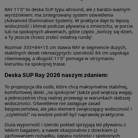
RAY 11’0” to deska SUP typu allround, ale z bardzo ważnym
wyróżnikiem: ma zintegrowany system oświetlenia
(Advanced Illumination System). W praktyce daje to lepszą
widoczność i klimat podczas pływania o zmierzchu, w porcie
lub na spokojnych akwenach, gdzie często „kończy się dzień,
a Ty jeszcze chcesz zrobić ostatnią rundę”.
Rozmiar 335×84×15 cm stawia RAY w segmencie dużych,
stabilnych desek rekreacyjnych: szerokość 84 cm uspokaja
równowagę, a długość 11’0” pomaga w utrzymaniu
kierunku na spokojnej trasie.
Deska SUP Ray 2026 naszym zdaniem:
To propozycja dla osób, które chcą maksymalnie stabilnej,
komfortowej deski „na spokojnie” (także pod większą wagę),
a jednocześnie chcą realnej przewagi w warunkach słabszej
widoczności. Oświetlenie nie zastępuje zasad
bezpieczeństwa, ale jako element zwiększający widoczność i
„czytelność” na wodzie potrafi być naprawdę praktyczne.
Duża wyporność i szeroki pokład sprzyjają też pływaniu z
lekkim bagażem, a nawet okazjonalnie z dzieckiem (z
zachowaniem rozsądku, zapasu nośności i spokojnych