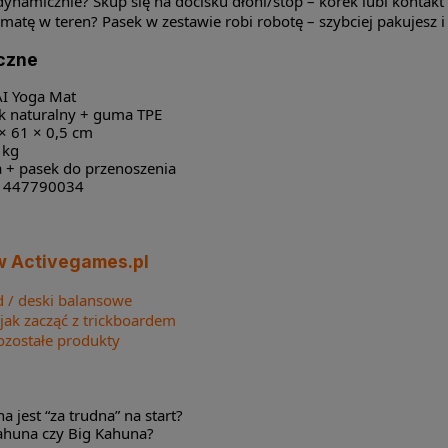
ynamicznie? Skup się na docisku dłoni/stóp – korek lubi kontakt i
matę w teren? Pasek w zestawie robi robotę – szybciej pakujesz i 
czne
I Yoga Mat
k naturalny + guma TPE
× 61 × 0,5 cm
 kg
 + pasek do przenoszenia
1447790034
w Activegames.pl
d / deski balansowe
 jak zacząć z trickboardem
zostałe produkty
a jest “za trudna” na start?
ahuna czy Big Kahuna?