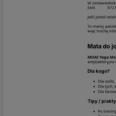
W zestawie
desk
EAN
872
Jeśli jesteś to
To mamy pakiet
więc trochę inf
Mata do j
MOAI Yoga Ma
antybakteryjne i
Dla kogo?
Dla osób,
Dla tych, 
Dla fanów 
Tipy / prakt
Po trening