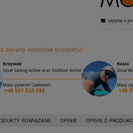
zapytaj o pr
sz porady odnośnie produktu?
Krzysiek
Kasia
Dział Sailing Active oraz Outdoor Active
Dział Wa
Masz pytanie? Zadzwoń:
Masz py
+48 531 533 033
+48 7
ODUKTY POWIĄZANE
OPINIE
OPINIE O PRODUKCI