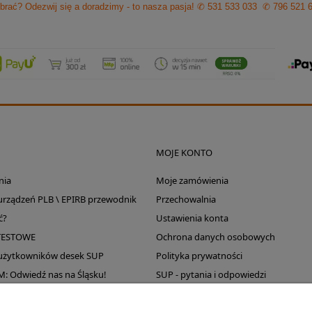
brać? Odezwij się a doradzimy - to nasza pasja!
✆ 531 533 033
✆ 796 521 
MOJE KONTO
nia
Moje zamówienia
 urządzeń PLB \ EPIRB przewodnik
Przechowalnia
ć?
Ustawienia konta
TESTOWE
Ochrona danych osobowych
 użytkowników desek SUP
Polityka prywatności
Odwiedź nas na Śląsku!
SUP - pytania i odpowiedzi
Wyprzedaż magazynu