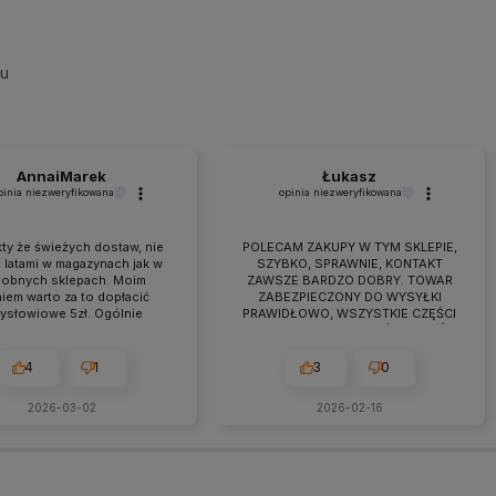
su
AnnaiMarek
Łukasz
pinia niezweryfikowana
opinia niezweryfikowana
ty że świeżych dostaw, nie
POLECAM ZAKUPY W TYM SKLEPIE,
 latami w magazynach jak w
SZYBKO, SPRAWNIE, KONTAKT
obnych sklepach. Moim
ZAWSZE BARDZO DOBRY. TOWAR
iem warto za to dopłacić
ZABEZPIECZONY DO WYSYŁKI
zysłowiowe 5zł. Ogólnie
PRAWIDŁOWO, WSZYSTKIE CZĘŚCI
raca przebiega owocnie od
BYŁY W ZESTAWIE. jEŻELI KTOŚ
 7 lat. Jeśli pojawiają się
PLANUJE ZAKUP TO NAPEWNO
eś problemy zawsze można
WARTO TUTAJ
4
1
3
0
zyć na szybką pomoc czy
ultacje i rzeczową rade.
2026-03-02
2026-02-16
cam z czystym sumieniem!