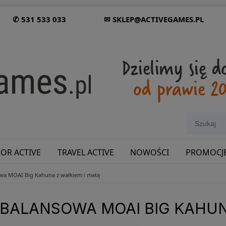
✆ 531 533 033
✉ SKLEP@ACTIVEGAMES.PL
OR ACTIVE
TRAVEL ACTIVE
NOWOŚCI
PROMOCJ
wa MOAI Big Kahuna z wałkiem i matą
SHOWROOM: ODWIEDŹ NAS NA ŚLĄSKU!
BALANSOWA MOAI BIG KAHUN