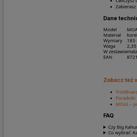
Ćwiczysz d
Zabierasz 
Dane techni
Model
MOA
Materiał
kore
Wymiary
183 
Waga
2,35
W zestawie
mata
EAN
872
Zobacz też 
TrickBoar
Poradnik:
MOAI – po
FAQ
Czy Big Kahun
Co wybrać: K