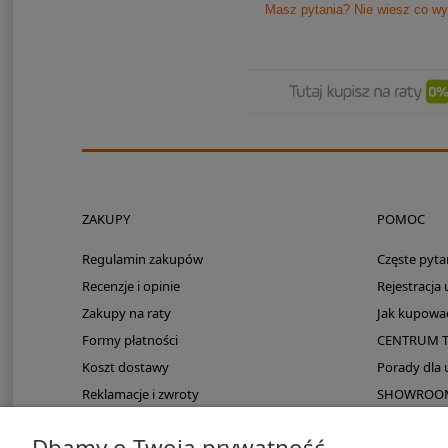
Masz pytania? Nie wiesz co wy
ZAKUPY
POMOC
Regulamin zakupów
Częste pyta
Recenzje i opinie
Rejestracja
Zakupy na raty
Jak kupowa
Formy płatności
CENTRUM 
Koszt dostawy
Porady dla
Reklamacje i zwroty
SHOWROOM: 
Zmieści się do kampera?
Dbamy o Twoją prywatność