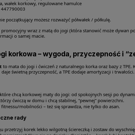
a, wałek korkowy, regulowane hamulce
1447790003
talnie początkujący możesz rozważyć półwałek / półkulę.
 promocyjny wraz z matą do jogi (która stanowić może dywan po
ormacji o samej macie.
ogi korkowa – wygoda, przyczepność i “ze
t
to mata do jogi i ćwiczeń z naturalnego korka oraz bazy z TPE.
 daje świetną przyczepność, a TPE dodaje amortyzacji i trwałości.
 które chcą korkowej maty do jogi: od spokojnych sesji po dynami
którzy ćwiczą w domu i chcą stabilnej, “pewnej” powierzchni.
fitnessu/mobilności – też się sprawdza, nie tylko do asan.
yczne rady
u przetrzyj korek lekko wilgotną ściereczką i zostaw do wyschnięci