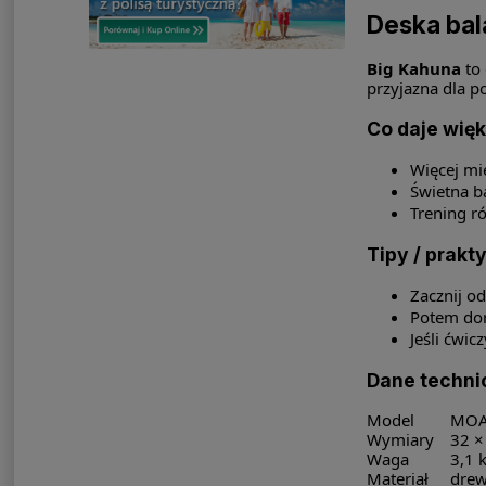
Deska bal
Big Kahuna
to 
przyjazna dla p
Co daje wię
Więcej mi
Świetna b
Trening ró
Tipy / prakt
Zacznij od
Potem dor
Jeśli ćwic
Dane techni
Model
MOAI
Wymiary
32 ×
Waga
3,1 
Materiał
drew