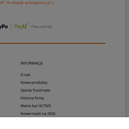
697
✉ sklep@ activegames.pl
:)
INFORMACJE
O nas
Nowe produkty
Opinie Trustmate
Historia firmy
Warto być ACTIVE
Nowe marki na 2026
Promocje