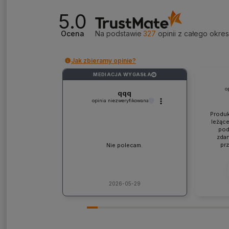
5.0
Ocena
Na podstawie
327
opinii
z całego okre
Jak zbieramy opinie?
MEDIACJA WYGASŁA
?
o
qqq
opinia niezweryfikowana
Produk
leżące
pod
zdan
pr
Nie polecam.
współp
ponad
jaki
lic
kons
2026-05-29
Pole