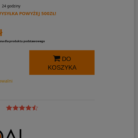
24 godziny
SYŁKA POWYŻEJ 500ZŁ!
ł
ana dla produktu podstawowego
DO
KOSZYKA
owalni