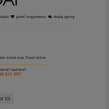
odukt
poleć znajomemu
dodaj opinię
ter Active oraz Travel Active
tanie? Zadzwoń:
96 521 697
E (0)