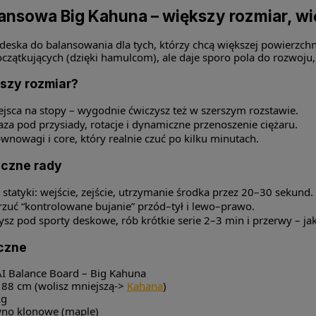
ansowa Big Kahuna – większy rozmiar, wi
deska do balansowania dla tych, którzy chcą większej powierzchni 
oczątkujących (dzięki hamulcom), ale daje sporo pola do rozwoju,
kszy rozmiar?
ejsca na stopy – wygodnie ćwiczysz też w szerszym rozstawie.
aza pod przysiady, rotacje i dynamiczne przenoszenie ciężaru.
wnowagi i core, który realnie czuć po kilku minutach.
yczne rady
 statyki: wejście, zejście, utrzymanie środka przez 20–30 sekund.
zuć “kontrolowane bujanie” przód–tył i lewo–prawo.
zysz pod sporty deskowe, rób krótkie serie 2–3 min i przerwy – j
czne
 Balance Board – Big Kahuna
 88 cm (wolisz mniejszą->
Kahana
)
kg
no klonowe (maple)