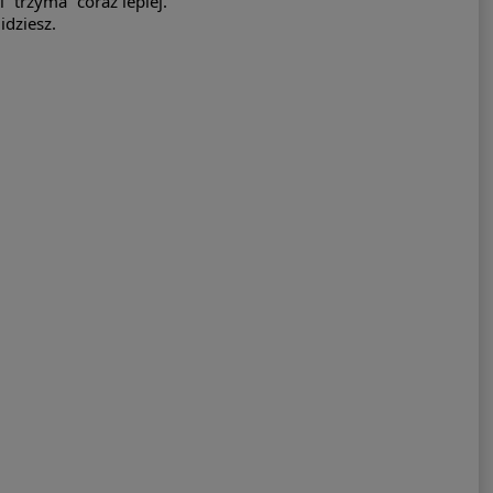
 “trzyma” coraz lepiej.
idziesz.