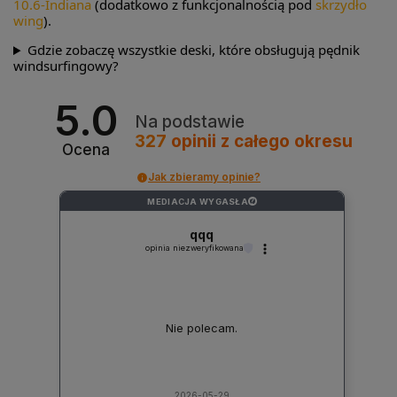
10.6-Indiana
(dodatkowo z funkcjonalnością pod
skrzydło
wing
).
Gdzie zobaczę wszystkie deski, które obsługują pędnik
windsurfingowy?
5.0
Na podstawie
327
opinii
z całego okresu
Ocena
Jak zbieramy opinie?
MEDIACJA WYGASŁA
?
qqq
opinia niezweryfikowana
Nie polecam.
2026-05-29