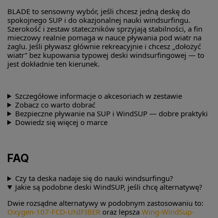
BLADE to sensowny wybór, jeśli chcesz jedną deskę do
spokojnego SUP i do okazjonalnej nauki windsurfingu.
Szerokość i zestaw stateczników sprzyjają stabilności, a fin
mieczowy realnie pomaga w nauce pływania pod wiatr na
żaglu. Jeśli pływasz głównie rekreacyjnie i chcesz „dołożyć
wiatr” bez kupowania typowej deski windsurfingowej — to
jest dokładnie ten kierunek.
Szczegółowe informacje o akcesoriach w zestawie
Zobacz co warto dobrać
Bezpieczne pływanie na SUP i WindSUP — dobre praktyki
Dowiedz się więcej o marce
FAQ
Czy ta deska nadaje się do nauki windsurfingu?
Jakie są podobne deski WindSUP, jeśli chcę alternatywę?
Dwie rozsądne alternatywy w podobnym zastosowaniu to:
Oxygen-107-FCD-UNIFIBER
oraz lepsza
Wing-WindSup-