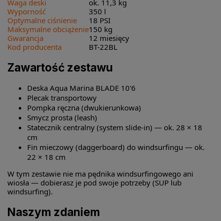
Waga deski
ok. 11,3 kg
Wyporność
350 l
Optymalne ciśnienie
18 PSI
Maksymalne obciążenie
150 kg
Gwarancja
12 miesięcy
Kod producenta
BT-22BL
Zawartość zestawu
Deska Aqua Marina BLADE 10'6
Plecak transportowy
Pompka ręczna (dwukierunkowa)
Smycz prosta (leash)
Statecznik centralny (system slide-in) — ok. 28 × 18
cm
Fin mieczowy (daggerboard) do windsurfingu — ok.
22 × 18 cm
W tym zestawie nie ma pędnika windsurfingowego ani
wiosła — dobierasz je pod swoje potrzeby (SUP lub
windsurfing).
Naszym zdaniem