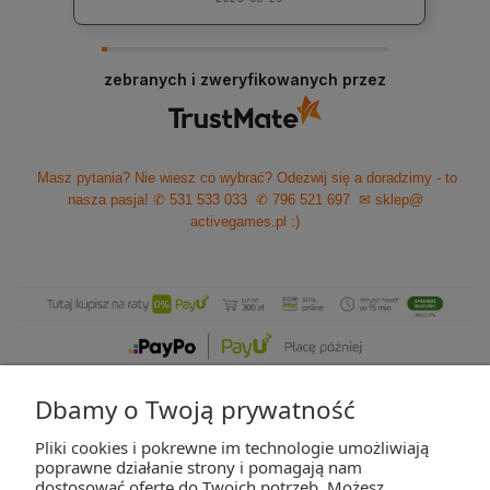
zebranych i zweryfikowanych przez
Masz pytania? Nie wiesz co wybrać? Odezwij się a doradzimy - to
nasza pasja!
✆ 531 533 033
✆ 796 521 697
✉ sklep@
activegames.pl
:)
Dbamy o Twoją prywatność
Pliki cookies i pokrewne im technologie umożliwiają
ZAKUPY
poprawne działanie strony i pomagają nam
dostosować ofertę do Twoich potrzeb. Możesz