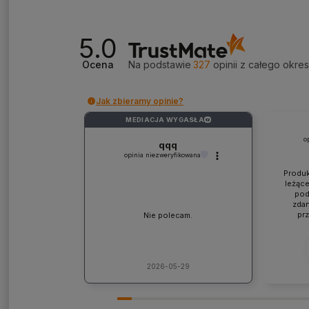
5.0
Ocena
Na podstawie
327
opinii
z całego okre
Jak zbieramy opinie?
MEDIACJA WYGASŁA
?
o
qqq
opinia niezweryfikowana
Produk
leżące
pod
zdan
pr
Nie polecam.
współp
ponad
jaki
lic
kons
2026-05-29
Pole