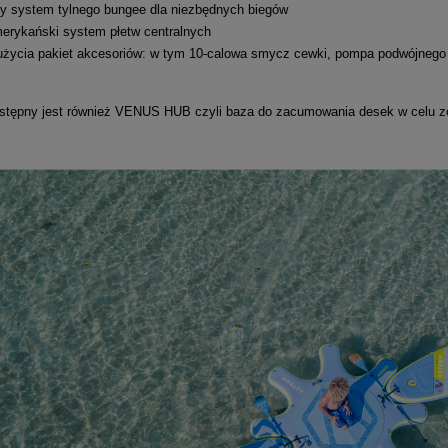
y system tylnego bungee dla niezbędnych biegów
erykański system płetw centralnych
życia pakiet akcesoriów: w tym 10-calowa smycz cewki, pompa podwójnego d
tępny jest również VENUS HUB czyli baza do zacumowania desek w celu zo