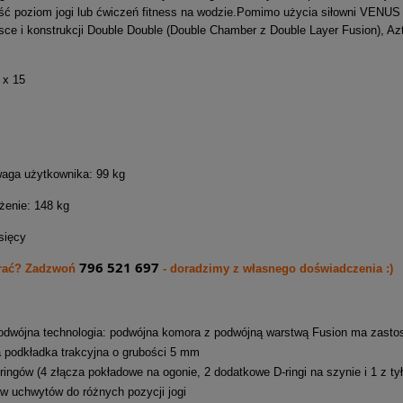
ć poziom jogi lub ćwiczeń fitness na wodzie.Pomimo użycia siłowni VENUS j
sce i konstrukcji Double Double (Double Chamber z Double Layer Fusion), A
 x 15
ga użytkownika: 99 kg
enie: 148 kg
sięcy
796 521 697
brać? Zadzwoń
- doradzimy z własnego doświadczenia :)
dwójna technologia: podwójna komora z podwójną warstwą Fusion ma zastosow
podkładka trakcyjna o grubości
5 mm
-ringów (4 złącza pokładowe na ogonie, 2 dodatkowe D-ringi na szynie i 1 z ty
w uchwytów do różnych pozycji jogi