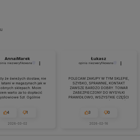
su
AnnaiMarek
Łukasz
pinia niezweryfikowana
opinia niezweryfikowana
ty że świeżych dostaw, nie
POLECAM ZAKUPY W TYM SKLEPIE,
 latami w magazynach jak w
SZYBKO, SPRAWNIE, KONTAKT
obnych sklepach. Moim
ZAWSZE BARDZO DOBRY. TOWAR
iem warto za to dopłacić
ZABEZPIECZONY DO WYSYŁKI
zysłowiowe 5zł. Ogólnie
PRAWIDŁOWO, WSZYSTKIE CZĘŚCI
raca przebiega owocnie od
BYŁY W ZESTAWIE. jEŻELI KTOŚ
 7 lat. Jeśli pojawiają się
PLANUJE ZAKUP TO NAPEWNO
eś problemy zawsze można
WARTO TUTAJ
4
1
3
0
zyć na szybką pomoc czy
ultacje i rzeczową rade.
2026-03-02
2026-02-16
cam z czystym sumieniem!