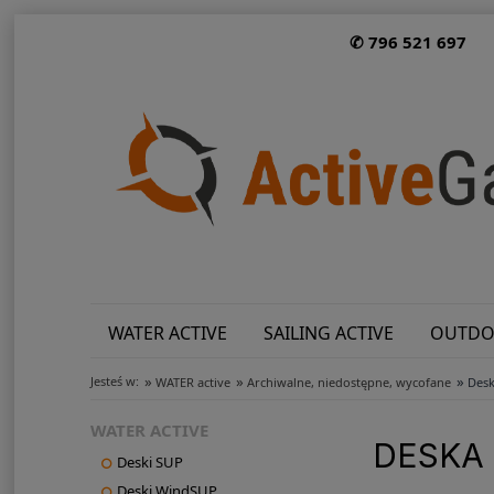
✆ 796 521 697
WATER ACTIVE
SAILING ACTIVE
OUTDO
»
»
»
Jesteś w:
WATER active
Archiwalne, niedostępne, wycofane
Desk
WATER ACTIVE
DESKA
Deski SUP
Deski WindSUP