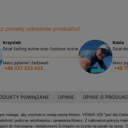
sz porady odnośnie produktu?
Krzysiek
Kasia
Dział Sailing Active oraz Outdoor Active
Dział Wa
Masz pytanie? Zadzwoń:
Masz py
+48 531 533 033
+48 7
ODUKTY POWIĄZANE
OPINIE
OPINIE O PRODUKCI
oś nowego, aby urozmaicić swoją rutynę fitness, VENUS 10'8 "jest dla Ciebie.
abilność podczas wiosłowania i uprawiania fitness. Z całkowicie pokrytą m
ringami do mocowania i dodatkowymi D-ringami na szynie na pasek na ramię. 