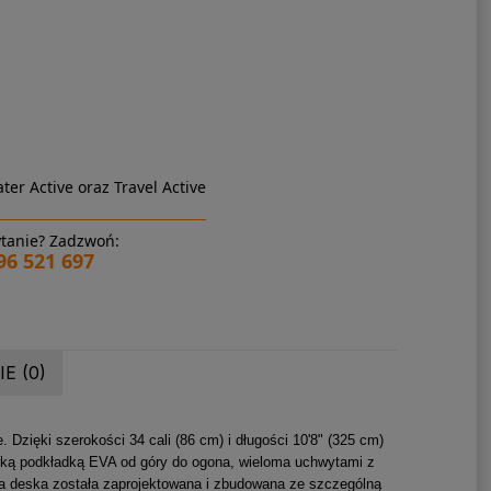
ter Active oraz Travel Active
tanie? Zadzwoń:
96 521 697
E (0)
 Dzięki szerokości 34 cali (86 cm) i długości 10'8" (325 cm)
iękką podkładką EVA od góry do ogona, wieloma uchwytami z
Ta deska została zaprojektowana i zbudowana ze szczególną