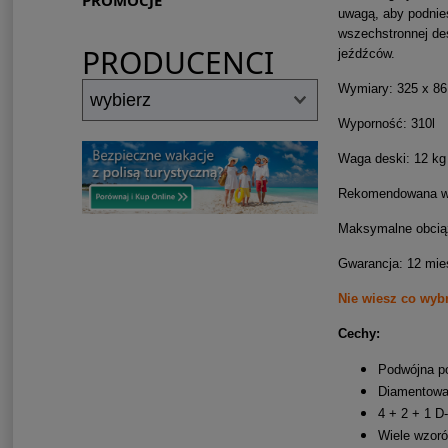
PROMOCJE
uwagą, aby podnieś
wszechstronnej de
PRODUCENCI
jeźdźców.
Wymiary: 325 x 86
Wyporność: 310l
Waga deski: 12 kg
Rekomendowana wa
Maksymalne obciąż
Gwarancja: 12 mie
Nie wiesz co wy
Cechy:
Podwójna po
Diamentowa 
4 + 2 + 1 D
Wiele wzoró