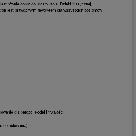
est równie dobry do wiosłowania. Dzięki klasycznej,
ztron jest prawdziwym faworytem dla wszystkich poziomów
anie dla bardzo lekkiej i trwałości
łu do holowania)