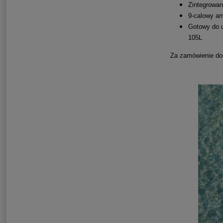
Zintegrowan
9-calowy am
Gotowy do u
105L
Za zamówienie dos