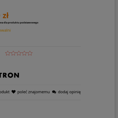
 zł
ana dla produktu podstawowego
owalni
odukt
poleć znajomemu
dodaj opinię