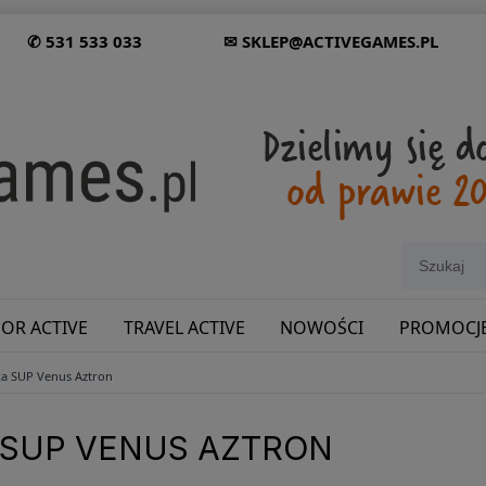
✆ 531 533 033
✉ SKLEP@ACTIVEGAMES.PL
OR ACTIVE
TRAVEL ACTIVE
NOWOŚCI
PROMOCJ
a SUP Venus Aztron
SHOWROOM: ODWIEDŹ NAS NA ŚLĄSKU!
 SUP VENUS AZTRON