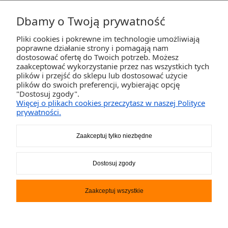
Dbamy o Twoją prywatność
Pliki cookies i pokrewne im technologie umożliwiają
ZAKUPY
poprawne działanie strony i pomagają nam
dostosować ofertę do Twoich potrzeb. Możesz
zaakceptować wykorzystanie przez nas wszystkich tych
POMOC
plików i przejść do sklepu lub dostosować użycie
plików do swoich preferencji, wybierając opcję
"Dostosuj zgody".
MOJE KONTO
Więcej o plikach cookies przeczytasz w naszej Polityce
prywatności.
INFORMACJE
Zaakceptuj tylko niezbędne
2K-Invest Sp. j. Ul. Św. Wojciecha 60, 41-922 Radzionków, śląskie NIP: 645-241-94-
Dostosuj zgody
33 REGON: 240545854
Napisz
sklep@activegames.pl
lub zadzwoń
+48796521697
Zaakceptuj wszystkie
Pokaż pełną wersję strony
Sklep internetowy Shoper.pl