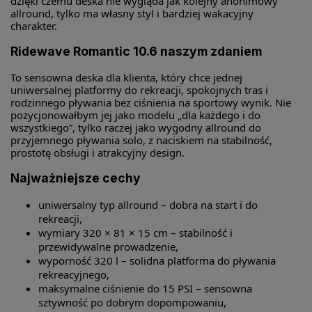
dzięki czemu deska nie wygląda jak kolejny anonimowy
allround, tylko ma własny styl i bardziej wakacyjny
charakter.
Ridewave Romantic 10.6 naszym zdaniem
To sensowna deska dla klienta, który chce jednej
uniwersalnej platformy do rekreacji, spokojnych tras i
rodzinnego pływania bez ciśnienia na sportowy wynik. Nie
pozycjonowałbym jej jako modelu „dla każdego i do
wszystkiego”, tylko raczej jako wygodny allround do
przyjemnego pływania solo, z naciskiem na stabilność,
prostotę obsługi i atrakcyjny design.
Najważniejsze cechy
uniwersalny typ allround – dobra na start i do
rekreacji,
wymiary 320 × 81 × 15 cm – stabilność i
przewidywalne prowadzenie,
wyporność 320 l – solidna platforma do pływania
rekreacyjnego,
maksymalne ciśnienie do 15 PSI – sensowna
sztywność po dobrym dopompowaniu,