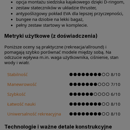
opcja montażu siedziska kajakowego dzięki D-ringom,
zestaw stateczników w układzie thruster,
antypoślizgowy pokład EVA dla lepszej przyczepności,
bungee na dziobie na lekki bagaż,
pełny zestaw startowy w komplecie.
Metryki użytkowe (z doświadczenia)
Poniższe oceny są praktyczne (rekreacja/allround) i
pomagają szybko porównać modele między sobą. Na
odczucie wpływa m.in. waga użytkownika, ciśnienie, stan
wody i wiatr.
Stabilność
●●●●●●●●○○ 8/10
Manewrowość
●●●●●●●○○○ 7/10
Szybkość
●●●●●●○○○○ 6/10
Łatwość nauki
●●●●●●●●○○ 8/10
Uniwersalność rekreacyjna
●●●●●●●●○○ 8/10
Technologie i ważne detale konstrukcyjne