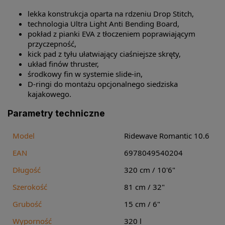
lekka konstrukcja oparta na rdzeniu Drop Stitch,
technologia Ultra Light Anti Bending Board,
pokład z pianki EVA z tłoczeniem poprawiającym
przyczepność,
kick pad z tyłu ułatwiający ciaśniejsze skręty,
układ finów thruster,
środkowy fin w systemie slide-in,
D-ringi do montażu opcjonalnego siedziska
kajakowego.
Parametry techniczne
Model
Ridewave Romantic 10.6
EAN
6978049540204
Długość
320 cm / 10'6"
Szerokość
81 cm / 32"
Grubość
15 cm / 6"
Wyporność
320 l