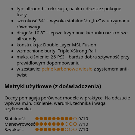
typ: allround – rekreacja, nauka i dłuższe spokojne
trasy
szerokość 34” – wysoka stabilność i „luz” w utrzymaniu
równowagi
długość 10’8” – lepsze trzymanie kierunku niż krótsze
allroundy
konstrukcja: Double Layer MSL Fusion
wzmocnione burty: Triple XStrong Rail
maks. ciśnienie: 26 PSI – bardzo dobra sztywność przy
prawidłowym dopompowaniu
w zestawie:
pełne karbonowe wiosło
z systemem anti-
twist
Metryki użytkowe (z doświadczenia)
Oceny pomagają porównać modele w praktyce. Na odczucie
wpływa m.in. ciśnienie, warunki, technika i waga
użytkownika.
Stabilność
●●●●●●●●●○
9/10
Manewrowość
●●●●●●●○○○
7/10
Szybkość
●●●●●●●○○○
7/10