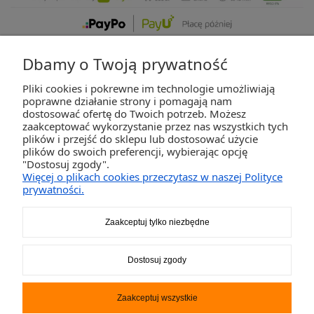
Dbamy o Twoją prywatność
Pliki cookies i pokrewne im technologie umożliwiają
ZAKUPY
poprawne działanie strony i pomagają nam
dostosować ofertę do Twoich potrzeb. Możesz
zaakceptować wykorzystanie przez nas wszystkich tych
POMOC
plików i przejść do sklepu lub dostosować użycie
plików do swoich preferencji, wybierając opcję
"Dostosuj zgody".
MOJE KONTO
Więcej o plikach cookies przeczytasz w naszej Polityce
prywatności.
INFORMACJE
Zaakceptuj tylko niezbędne
2K-Invest Sp. j. Ul. Św. Wojciecha 60, 41-922 Radzionków, śląskie NIP: 645-241-94-
Dostosuj zgody
33 REGON: 240545854
Napisz
sklep@activegames.pl
lub zadzwoń
+48796521697
Zaakceptuj wszystkie