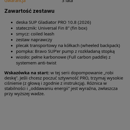
Gwarancja
3 lata
Zawartość zestawu
deska SUP Gladiator PRO 10.8 (2026)
statecznik: Universal Fin 8” (fin box)
smycz: coiled leash
zestaw naprawczy
plecak transportowy na kółkach (wheeled backpack)
pompka: Bravo SUP’er pump z rozkładaną stopką
wiosło: pełne karbonowe (Full carbon paddle) z
systemem anti-twist
Wskazówka na start:
w tej serii dopompowanie „robi
deskę”. Jeśli chcesz poczuć sztywność PRO, trzymaj wysokie
ciśnienie (z głową i zgodnie z instrukcją). Różnica w
stabilności i „oddawaniu energii” jest wyraźna, zwłaszcza
przy wyższej wadze.