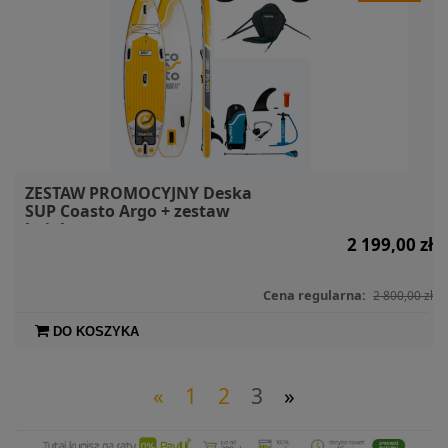
ZESTAW PROMOCYJNY Deska
SUP Coasto Argo + zestaw
kajakowy
2 199,00 zł
Cena regularna:
2 800,00 zł
DO KOSZYKA
«
1
2
3
»