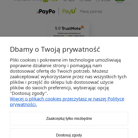
5.0
Średnia ocena activegames.pl
Na podstawie
327
opinii
z całego okresu
Zobacz opinie
Dbamy o Twoją prywatność
Pliki cookies i pokrewne im technologie umożliwiają
ZAKUPY
poprawne działanie strony i pomagają nam
dostosować ofertę do Twoich potrzeb. Możesz
zaakceptować wykorzystanie przez nas wszystkich tych
POMOC
plików i przejść do sklepu lub dostosować użycie
plików do swoich preferencji, wybierając opcję
"Dostosuj zgody".
MOJE KONTO
Więcej o plikach cookies przeczytasz w naszej Polityce
prywatności.
INFORMACJE
Zaakceptuj tylko niezbędne
2K-Invest Sp. j. Ul. Św. Wojciecha 60, 41-922 Radzionków, śląskie NIP: 645-241-94-33
Dostosuj zgody