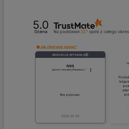
5.0
Ocena
Na podstawie
327
opinii
z całego okre
Jak zbieramy opinie?
MEDIACJA WYGASŁA
?
o
qqq
opinia niezweryfikowana
Produk
leżące
pod
zdan
pr
Nie polecam.
współp
ponad
jaki
lic
kons
2026-05-29
Pole