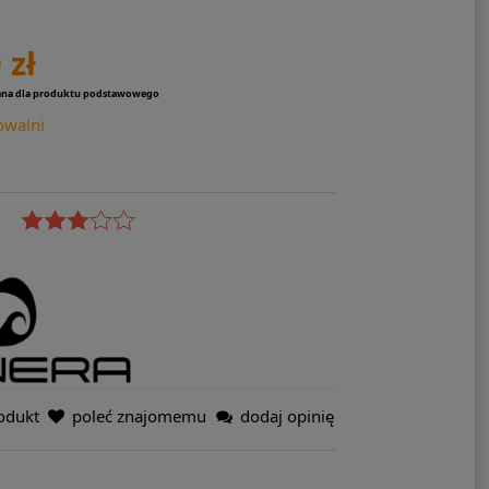
 zł
ana dla produktu podstawowego
owalni
odukt
poleć znajomemu
dodaj opinię