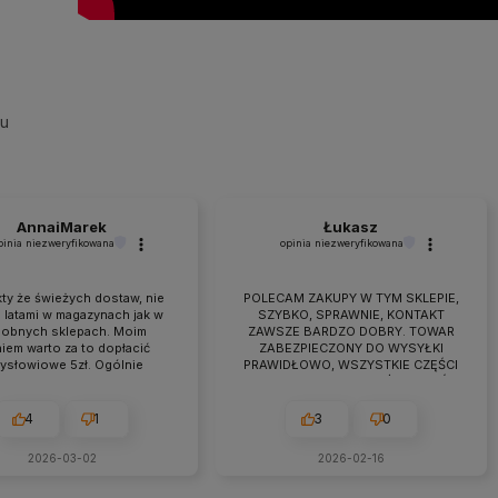
su
AnnaiMarek
Łukasz
pinia niezweryfikowana
opinia niezweryfikowana
ty że świeżych dostaw, nie
POLECAM ZAKUPY W TYM SKLEPIE,
 latami w magazynach jak w
SZYBKO, SPRAWNIE, KONTAKT
obnych sklepach. Moim
ZAWSZE BARDZO DOBRY. TOWAR
iem warto za to dopłacić
ZABEZPIECZONY DO WYSYŁKI
zysłowiowe 5zł. Ogólnie
PRAWIDŁOWO, WSZYSTKIE CZĘŚCI
raca przebiega owocnie od
BYŁY W ZESTAWIE. jEŻELI KTOŚ
 7 lat. Jeśli pojawiają się
PLANUJE ZAKUP TO NAPEWNO
eś problemy zawsze można
WARTO TUTAJ
4
1
3
0
zyć na szybką pomoc czy
ultacje i rzeczową rade.
2026-03-02
2026-02-16
cam z czystym sumieniem!