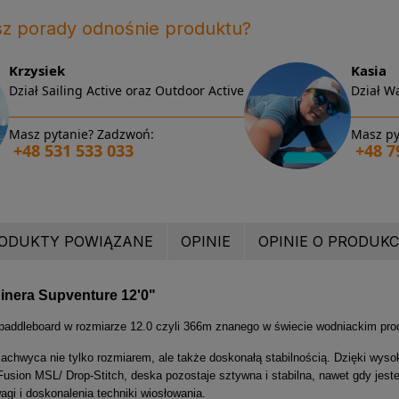
sz porady odnośnie produktu?
Krzysiek
Kasia
Dział Sailing Active oraz Outdoor Active
Dział Wa
Masz pytanie? Zadzwoń:
Masz py
+48 531 533 033
+48 7
ODUKTY POWIĄZANE
OPINIE
OPINIE O PRODUKCI
inera Supventure 12'0"
paddleboard w rozmiarze 12.0 czyli 366m znanego w świecie wodniackim p
achwyca nie tylko rozmiarem, ale także doskonałą stabilnością. Dzięki wysok
usion MSL/ Drop-Stitch, deska pozostaje sztywna i stabilna, nawet gdy jeste
gi i doskonalenia techniki wiosłowania.