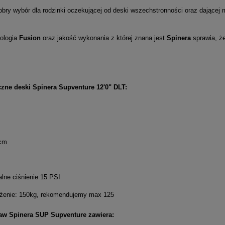
ry wybór dla rodzinki oczekującej od deski wszechstronności oraz dającej m
ologia
Fusion
oraz jakość wykonania z której znana jest
Spinera
sprawia, ż
czne deski Spinera Supventure 12'0" DLT:
 cm
ne ciśnienie 15 PSI
żenie: 150kg, rekomendujemy max 125
aw Spinera SUP Supventure zawiera: