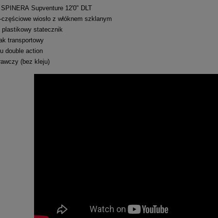
SPINERA Supventure 12'0" DLT
3-częściowe wiosło z włóknem szklanym
plastikowy statecznik
cak transportowy
u double action
awczy (bez kleju)