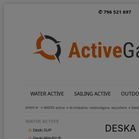
✆ 796 521 697
WATER ACTIVE
SAILING ACTIVE
OUTDO
»
»
»
Jesteś w:
WATER active
Archiwalne, niedostępne, wycofane
Desk
WATER ACTIVE
DESKA 
Deski SUP
Deski WindSUP