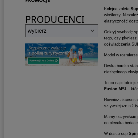
PROMOCJE
Kolejną zaletą
Sup
wioślarzy. Niezale
PRODUCENCI
elastyczność dost
Odkryj swobodę s
tego, czy płyniesz
doświadczenia SUP
Model w rozmiarze
Deska bardzo stabi
niezbędnego ekwi
To co najistotniejs
Fusion MSL
- któ
Również akcesoria
sztywniejsze niż t
Mamy oczywiście p
do plecaka będące
W desce sup
Spin