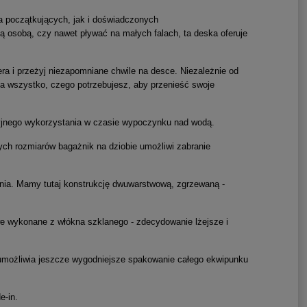
a początkujących, jak i doświadczonych
gą osobą, czy nawet pływać na małych falach, ta deska oferuje
ra i przeżyj niezapomniane chwile na desce. Niezależnie od
 ma wszystko, czego potrzebujesz, aby przenieść swoje
cyjnego wykorzystania w czasie wypoczynku nad wodą.
ych rozmiarów bagażnik na dziobie umożliwi zabranie
nia. Mamy tutaj konstrukcję dwuwarstwową, zgrzewaną -
we wykonane z włókna szklanego - zdecydowanie lżejsze i
możliwia jeszcze wygodniejsze spakowanie całego ekwipunku
e-in.