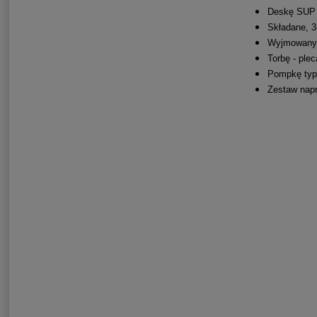
Deskę SUP 
Składane, 
Wyjmowany 
Torbę - ple
Pompkę typ
Zestaw napr