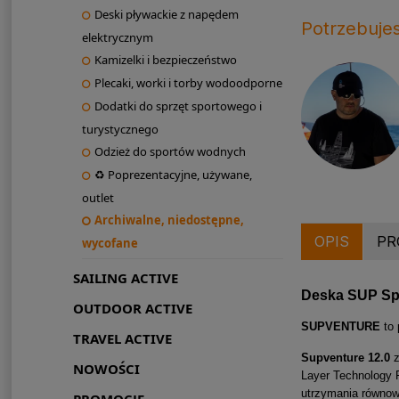
Deski pływackie z napędem
Potrzebuje
elektrycznym
Kamizelki i bezpieczeństwo
Plecaki, worki i torby wodoodporne
Dodatki do sprzęt sportowego i
turystycznego
Odzież do sportów wodnych
♻ Poprezentacyjne, używane,
outlet
Archiwalne, niedostępne,
OPIS
PR
wycofane
SAILING ACTIVE
Deska SUP Sp
OUTDOOR ACTIVE
SUPVENTURE
to 
TRAVEL ACTIVE
Supventure 12.0
z
NOWOŚCI
Layer Technology F
utrzymania równowa