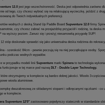
venture 12.0
jest jego wszechstronność. Deska jest odpowiednia zarówno dl
żnie od tego, czy chcesz wybrać się na relaksującą wycieczkę, jeździć z dru
osowaną do Twoich indywidualnych preferencji.
portów wodnych z deską Stand Up Paddle Board
Supventure 12.0
firmy Spine
 samotnie, czy chcesz zabrać na przejażdżkę przyjaciół i rodzinę, ta deska
 na wyższy poziom. Zanurz się i przeżyj niesamowitą przygodę SUP!
 12 stóp doskonale sprawdzi się jako uniwersalna deska rodzinna do rekrea
lna - szerokość 84cm - pewnie poczują się na niej początkujące osoby. Spor
punku podczas wodnych wypadów.
ze w przypadku modeli linii
Supventure
marki
Spinera
to technologia wykona
ra funkcjonuje w tej marce pod nazwą
DLT - Double Layer Technology.
 które otrzymujemy w komplecie są bardzo dobrej jakości. Wiosło 3-częścio
ypowe wiosła aluminiowe.
ompkę dwuzakresową ze składanymi stopami i odkręcanymi rączkami - co u
go w komplecie.
era Supventure 12'0"
zastosowano pojedynczy statecznik w standardzie slid