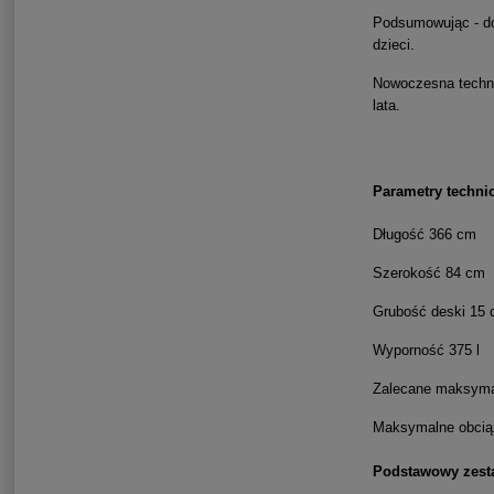
Podsumowując - dob
dzieci.
Nowoczesna techn
lata.
Parametry techni
Długość 366 cm
Szerokość 84 cm
Grubość deski 15
Wyporność 375 l
Zalecane maksymal
Maksymalne obcią
Podstawowy zest