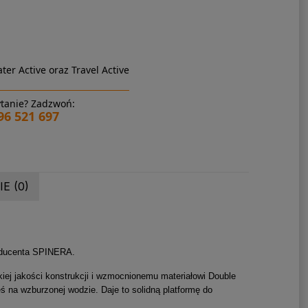
ter Active oraz Travel Active
tanie? Zadzwoń:
96 521 697
E (0)
roducenta SPINERA.
iej jakości konstrukcji i wzmocnionemu materiałowi Double
ś na wzburzonej wodzie. Daje to solidną platformę do