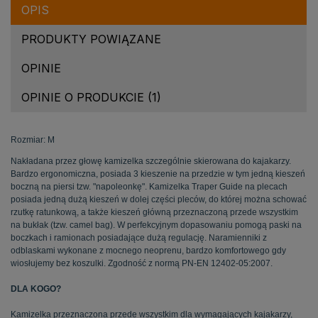
OPIS
PRODUKTY POWIĄZANE
OPINIE
OPINIE O PRODUKCIE (1)
Rozmiar: M
Nakładana
przez
głowę
kamizelka
szczególnie
skierowana
do
kajakarzy
.
Bardzo
ergonomiczna
,
posiada
3
kieszenie
na
przedzie
w
tym
jedną
kieszeń
boczną
na
piersi
tzw
. "
napoleonkę
".
Kamizelka
Traper
Guide
na
plecach
posiada
jedną
dużą
kieszeń
w
dolej
części
pleców
, do
której
można
schować
rzutkę
ratunkową
, a
także
kieszeń
główną
przeznaczoną
przede
wszystkim
na
bukłak
(
tzw
. camel bag). W
perfekcyjnym
dopasowaniu
pomogą
paski
na
boczkach
i
ramionach
posiadające
dużą
regulację
.
Naramienniki
z
odblaskami
wykonane
z
mocnego
neoprenu
,
bardzo
komfortowego
gdy
wiosłujemy
bez
koszulki
.
Zgodność
z
normą
PN-EN
12402-05:2007.
DLA
KOGO
?
Kamizelka
przeznaczona
przede
wszystkim
dla
wymagających
kajakarzy
,