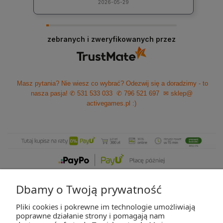
2026-05-29
zebranych i zweryfikowanych przez
Masz pytania? Nie wiesz co wybrać? Odezwij się a doradzimy - to
nasza pasja!
✆ 531 533 033
✆ 796 521 697
✉ sklep@
activegames.pl
:)
Dbamy o Twoją prywatność
Pliki cookies i pokrewne im technologie umożliwiają
ZAKUPY
poprawne działanie strony i pomagają nam