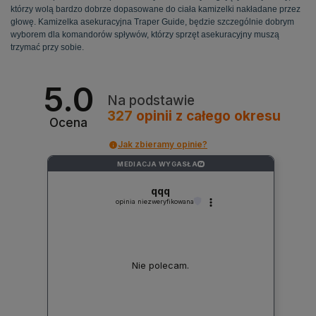
którzy
wolą
bardzo
dobrze
dopasowane
do
ciała
kamizelki
nakładane
przez
głowę
.
Kamizelka
asekuracyjna
Traper
Guide,
będzie
szczególnie
dobrym
wyborem
dla
komandorów
spływów
,
którzy
sprzęt
asekuracyjny
muszą
trzymać
przy
sobie
.
5.0
Na podstawie
327
opinii
z całego okresu
Ocena
Jak zbieramy opinie?
MEDIACJA WYGASŁA
?
qqq
opinia niezweryfikowana
Nie polecam.