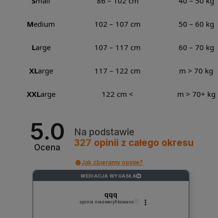
S
mall
86 – 102 cm
40 – 50 kg
M
edium
102 – 107 cm
50 – 60 kg
L
arge
107 – 117 cm
60 – 70 kg
XL
arge
117 – 122 cm
m > 70 kg
XXL
arge
122 cm <
m > 70+ kg
5.0
Na podstawie
327
opinii
z całego okresu
Ocena
Jak zbieramy opinie?
MEDIACJA WYGASŁA
?
qqq
opinia niezweryfikowana