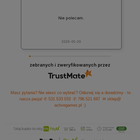
Nie polecam.
2026-05-29
zebranych i zweryfikowanych przez
Masz pytania? Nie wiesz co wybrać? Odezwij się a doradzimy - to
nasza pasja!
✆ 531 533 033
✆ 796 521 697
✉ sklep@
activegames.pl
:)