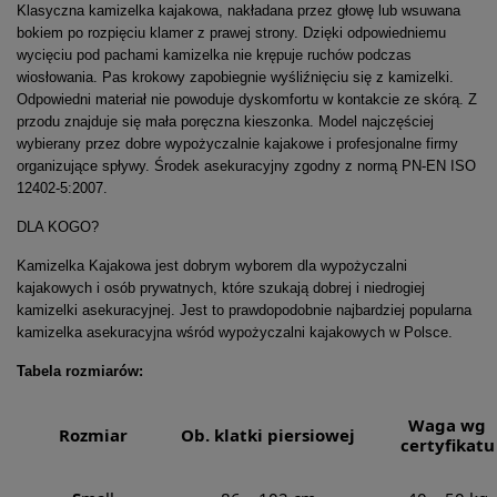
Klasyczna kamizelka kajakowa, nakładana przez głowę lub wsuwana
bokiem po rozpięciu klamer z prawej strony. Dzięki odpowiedniemu
wycięciu pod pachami kamizelka nie krępuje ruchów podczas
wiosłowania. Pas krokowy zapobiegnie wyśliźnięciu się z kamizelki.
Odpowiedni materiał nie powoduje dyskomfortu w kontakcie ze skórą. Z
przodu znajduje się mała poręczna kieszonka. Model najczęściej
wybierany przez dobre wypożyczalnie kajakowe i profesjonalne firmy
organizujące spływy. Środek asekuracyjny zgodny z normą PN-EN ISO
12402-5:2007.
DLA KOGO?
Kamizelka Kajakowa jest dobrym wyborem dla wypożyczalni
kajakowych i osób prywatnych, które szukają dobrej i niedrogiej
kamizelki asekuracyjnej. Jest to prawdopodobnie najbardziej popularna
kamizelka asekuracyjna wśród wypożyczalni kajakowych w Polsce.
Tabela rozmiarów:
Waga wg
Rozmiar
Ob. klatki piersiowej
certyfikatu