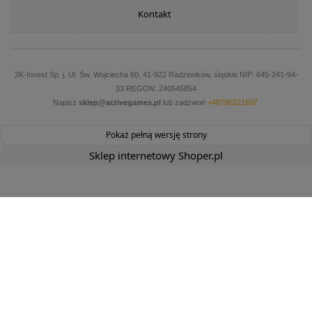
Kontakt
2K-Invest Sp. j. Ul. Św. Wojciecha 60, 41-922 Radzionków, śląskie NIP: 645-241-94-
33 REGON: 240545854
Napisz
sklep@activegames.pl
lub zadzwoń
+48796521697
Pokaż pełną wersję strony
Sklep internetowy Shoper.pl