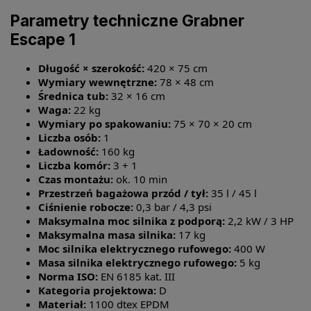
Parametry techniczne Grabner
Escape 1
Długość × szerokość:
420 × 75 cm
Wymiary wewnętrzne:
78 × 48 cm
Średnica tub:
32 × 16 cm
Waga:
22 kg
Wymiary po spakowaniu:
75 × 70 × 20 cm
Liczba osób:
1
Ładowność:
160 kg
Liczba komór:
3 + 1
Czas montażu:
ok. 10 min
Przestrzeń bagażowa przód / tył:
35 l / 45 l
Ciśnienie robocze:
0,3 bar / 4,3 psi
Maksymalna moc silnika z podporą:
2,2 kW / 3 HP
Maksymalna masa silnika:
17 kg
Moc silnika elektrycznego rufowego:
400 W
Masa silnika elektrycznego rufowego:
5 kg
Norma ISO:
EN 6185 kat. III
Kategoria projektowa:
D
Materiał:
1100 dtex EPDM