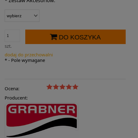
*
Zestaw Akcesoriów:
DO KOSZYKA
szt.
dodaj do przechowalni
*
- Pole wymagane
Ocena:
Producent: