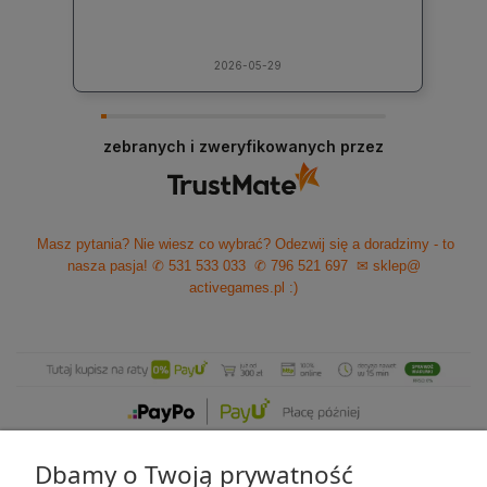
2026-05-29
zebranych i zweryfikowanych przez
Masz pytania? Nie wiesz co wybrać? Odezwij się a doradzimy - to
nasza pasja!
✆ 531 533 033
✆ 796 521 697
✉ sklep@
activegames.pl
:)
Dbamy o Twoją prywatność