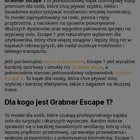
Grabner Escape 1
to jednoosobowy kajak touringowy klasy
premium dla osób, które chcą pływać szybko, lekko i
świadomie wykorzystywać możliwości smukłej konstrukcji.
To model zaprojektowany na rzeki, jeziora i rejsy
przybrzeżne, z naciskiem na sprawne pokonywanie
dłuższych dystansów oraz wygodne pakowanie sprzętu na
wyprawy solo. Escape 1 jest naturalnym wyborem dla
użytkownika, który chce więcej osiągów i lepszy ślizg niż w
kajakach rekreacyjnych, ale nadal oczekuje mobilności i
łatwego transportu.
Jeśli porównujesz
kajaki pompowane
, Escape 1 jest wyraźnie
bardziej sportowy i smukły niż
Grabner Mega
, a
jednocześnie stanowi jednoosobowy odpowiednik
Grabner
Escape 2
. To kajak dla osoby, która chce pływać solo,
szybciej i bardziej efektywnie, także z bagażem na dłuższej
trasie.
Dla kogo jest Grabner Escape 1?
To model dla osób, które szukają profesjonalnego kajaka
solo do turystyki i dłuższych wycieczek. Bardzo dobrze
sprawdzi się u bardziej świadomych wioślarzy, którzy chcą
lepszej prędkości przelotowej, sprawnego prowadzenia i
większej przyjemności z pokonywania kilometrów. Escape 1