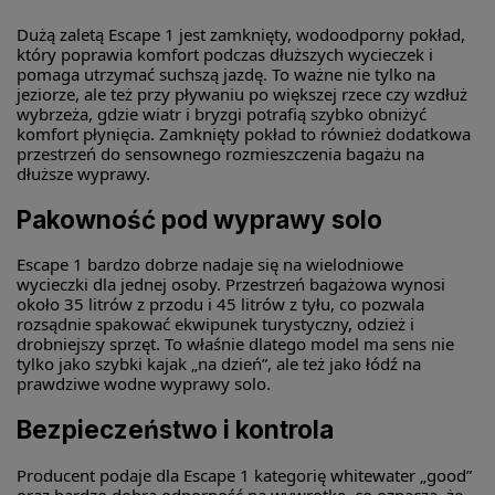
Dużą zaletą Escape 1 jest zamknięty, wodoodporny pokład,
który poprawia komfort podczas dłuższych wycieczek i
pomaga utrzymać suchszą jazdę. To ważne nie tylko na
jeziorze, ale też przy pływaniu po większej rzece czy wzdłuż
wybrzeża, gdzie wiatr i bryzgi potrafią szybko obniżyć
komfort płynięcia. Zamknięty pokład to również dodatkowa
przestrzeń do sensownego rozmieszczenia bagażu na
dłuższe wyprawy.
Pakowność pod wyprawy solo
Escape 1 bardzo dobrze nadaje się na wielodniowe
wycieczki dla jednej osoby. Przestrzeń bagażowa wynosi
około 35 litrów z przodu i 45 litrów z tyłu, co pozwala
rozsądnie spakować ekwipunek turystyczny, odzież i
drobniejszy sprzęt. To właśnie dlatego model ma sens nie
tylko jako szybki kajak „na dzień”, ale też jako łódź na
prawdziwe wodne wyprawy solo.
Bezpieczeństwo i kontrola
Producent podaje dla Escape 1 kategorię whitewater „good”
oraz bardzo dobrą odporność na wywrotkę, co oznacza, że