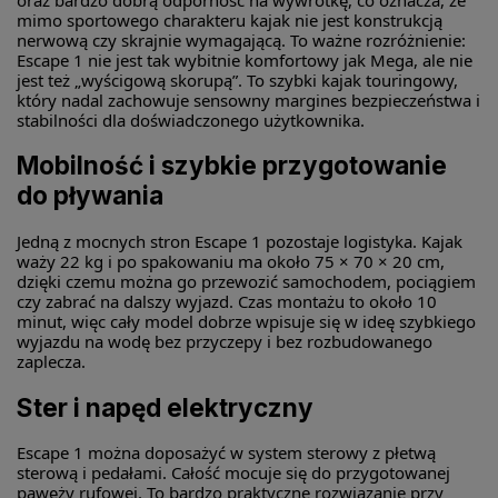
mimo sportowego charakteru kajak nie jest konstrukcją
nerwową czy skrajnie wymagającą. To ważne rozróżnienie:
Escape 1 nie jest tak wybitnie komfortowy jak Mega, ale nie
jest też „wyścigową skorupą”. To szybki kajak touringowy,
który nadal zachowuje sensowny margines bezpieczeństwa i
stabilności dla doświadczonego użytkownika.
Mobilność i szybkie przygotowanie
do pływania
Jedną z mocnych stron Escape 1 pozostaje logistyka. Kajak
waży 22 kg i po spakowaniu ma około 75 × 70 × 20 cm,
dzięki czemu można go przewozić samochodem, pociągiem
czy zabrać na dalszy wyjazd. Czas montażu to około 10
minut, więc cały model dobrze wpisuje się w ideę szybkiego
wyjazdu na wodę bez przyczepy i bez rozbudowanego
zaplecza.
Ster i napęd elektryczny
Escape 1 można doposażyć w system sterowy z płetwą
sterową i pedałami. Całość mocuje się do przygotowanej
pawęży rufowej. To bardzo praktyczne rozwiązanie przy