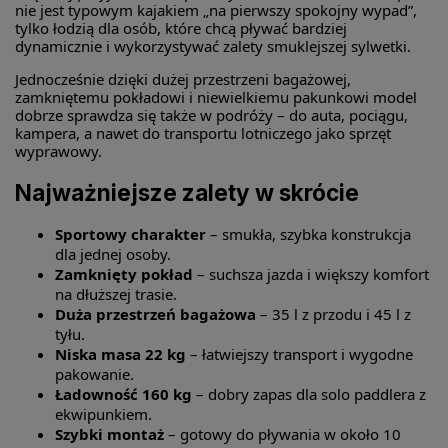
nie jest typowym kajakiem „na pierwszy spokojny wypad”,
tylko łodzią dla osób, które chcą pływać bardziej
dynamicznie i wykorzystywać zalety smuklejszej sylwetki.
Jednocześnie dzięki dużej przestrzeni bagażowej,
zamkniętemu pokładowi i niewielkiemu pakunkowi model
dobrze sprawdza się także w podróży – do auta, pociągu,
kampera, a nawet do transportu lotniczego jako sprzęt
wyprawowy.
Najważniejsze zalety w skrócie
Sportowy charakter
– smukła, szybka konstrukcja
dla jednej osoby.
Zamknięty pokład
– suchsza jazda i większy komfort
na dłuższej trasie.
Duża przestrzeń bagażowa
– 35 l z przodu i 45 l z
tyłu.
Niska masa 22 kg
– łatwiejszy transport i wygodne
pakowanie.
Ładowność 160 kg
– dobry zapas dla solo paddlera z
ekwipunkiem.
Szybki montaż
– gotowy do pływania w około 10