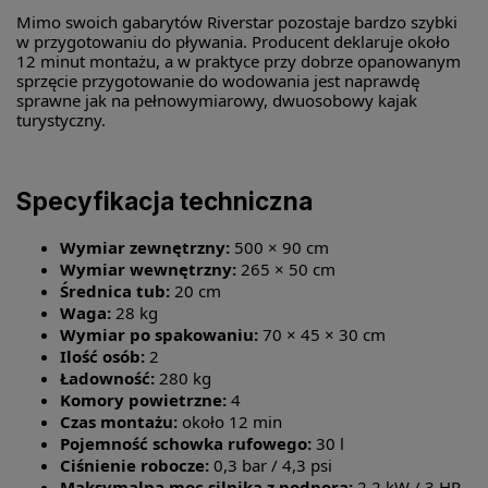
Mimo swoich gabarytów Riverstar pozostaje bardzo szybki
w przygotowaniu do pływania. Producent deklaruje około
12 minut montażu, a w praktyce przy dobrze opanowanym
sprzęcie przygotowanie do wodowania jest naprawdę
sprawne jak na pełnowymiarowy, dwuosobowy kajak
turystyczny.
Specyfikacja techniczna
Wymiar zewnętrzny:
500 × 90 cm
Wymiar wewnętrzny:
265 × 50 cm
Średnica tub:
20 cm
Waga:
28 kg
Wymiar po spakowaniu:
70 × 45 × 30 cm
Ilość osób:
2
Ładowność:
280 kg
Komory powietrzne:
4
Czas montażu:
około 12 min
Pojemność schowka rufowego:
30 l
Ciśnienie robocze:
0,3 bar / 4,3 psi
Maksymalna moc silnika z podporą:
2,2 kW / 3 HP