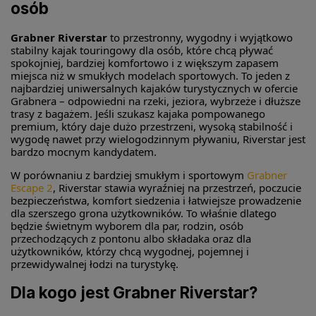
osób
Grabner Riverstar
to przestronny, wygodny i wyjątkowo
stabilny kajak touringowy dla osób, które chcą pływać
spokojniej, bardziej komfortowo i z większym zapasem
miejsca niż w smukłych modelach sportowych. To jeden z
najbardziej uniwersalnych kajaków turystycznych w ofercie
Grabnera – odpowiedni na rzeki, jeziora, wybrzeże i dłuższe
trasy z bagażem. Jeśli szukasz kajaka pompowanego
premium, który daje dużo przestrzeni, wysoką stabilność i
wygodę nawet przy wielogodzinnym pływaniu, Riverstar jest
bardzo mocnym kandydatem.
W porównaniu z bardziej smukłym i sportowym
Grabner
Escape 2
, Riverstar stawia wyraźniej na przestrzeń, poczucie
bezpieczeństwa, komfort siedzenia i łatwiejsze prowadzenie
dla szerszego grona użytkowników. To właśnie dlatego
będzie świetnym wyborem dla par, rodzin, osób
przechodzących z pontonu albo składaka oraz dla
użytkowników, którzy chcą wygodnej, pojemnej i
przewidywalnej łodzi na turystykę.
Dla kogo jest Grabner Riverstar?