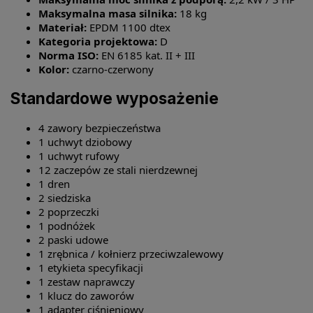
Maksymalna masa silnika:
18 kg
Materiał:
EPDM 1100 dtex
Kategoria projektowa:
D
Norma ISO:
EN 6185 kat. II + III
Kolor:
czarno-czerwony
Standardowe wyposażenie
4 zawory bezpieczeństwa
1 uchwyt dziobowy
1 uchwyt rufowy
12 zaczepów ze stali nierdzewnej
1 dren
2 siedziska
2 poprzeczki
1 podnóżek
2 paski udowe
1 zrębnica / kołnierz przeciwzalewowy
1 etykieta specyfikacji
1 zestaw naprawczy
1 klucz do zaworów
1 adapter ciśnieniowy