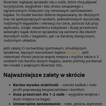
Riverstar najlepiej sprawdzi się u osób, które chcą pływać
turystycznie, wygodnie i bez stresu związanego z
ograniczonym miejscem czy nerwowym zachowaniem
kajaka. To model bardzo dobrze dopasowany do dłuższych
tras na spokojniejszych wodach, jednodniowych wycieczek,
rodzinnych wypadów i rekreacji na rzece, jeziorze lub przy
wybrzeżu. Dzięki otwartemu kokpitowi i dużej przestrzeni
wewnątrz kajak dobrze sprawdza się zarówno dla dwóch
dorosłych osób z bagażem, jak i w bardziej elastycznym,
rodzinnym układzie.
Jeśli zależy Ci na bardziej sportowym, smuklejszym
tandemie, lepszym kierunkiem będzie
Escape 2
. Jeśli
natomiast chcesz jeszcze więcej miejsca i myślisz także o 3
osobach lub bardzo dużym bagażu, warto później porównać
ten model z większym Riverstar XXL.
Najważniejsze zalety w skrócie
Bardzo wysoka stabilność
– szeroki kadłub i niski
profil poprawiają bezpieczeństwo i komfort.
Duża przestrzeń dla 1–2 osób
– wygodne wnętrze i
dużo miejsca na bagaż.
Uniwersalne zastosowanie
– rzeki, jeziora, wybrzeże