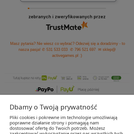
zebranych i zweryfikowanych przez
Masz pytania? Nie wiesz co wybrać? Odezwij się a doradzimy - to
nasza pasja!
✆ 531 533 033
✆ 796 521 697
✉ sklep@
activegames.pl
:)
Dbamy o Twoją prywatność
Pliki cookies i pokrewne im technologie umożliwiają
ZAKUPY
poprawne działanie strony i pomagają nam
dostosować ofertę do Twoich potrzeb. Możesz
zaakceptować wykorzystanie przez nas wszystkich tych