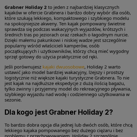
Grabner Holiday 2
to jeden z najbardziej klasycznych
kajaków w ofercie Grabnera i bardzo dobry wybór dla osób,
które szukają lekkiego, kompaktowego i szybkiego modelu
na spokojniejsze akweny. Ten kajak pompowany świetnie
sprawdza się podczas wakacyjnych wyjazdów, krótszych i
średnich tras po jeziorach oraz rzekach o łagodnym nurcie.
Dzięki małemu pakunkowi i niskiej wadze jest szczególnie
popularny wśród właścicieli kamperów, osób
początkujących i użytkowników, którzy chcą mieć wygodny
sprzęt gotowy do użycia praktycznie od ręki.
Jeśli porównujesz
kajaki dwuosobowe
, Holiday 2 warto
ustawić jako model bardziej wakacyjny, lżejszy i prostszy
logistycznie niż większe kajaki turystyczne Grabnera. To nie
jest kajak na najdłuższe ekspedycje z dużą ilością bagażu,
tylko zwinny i przyjemny model do rekreacyjnego pływania,
szybkiego wyjazdu nad wodę i codziennego użytkowania w
sezonie.
Dla kogo jest Grabner Holiday 2?
To bardzo dobra opcja dla jednej lub dwóch osób, które chcą
lekkiego kajaka pompowanego bez dużego ciężaru i bez
problemu z przechowywaniem. Holiday 2 szczególnie