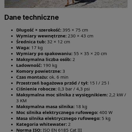
Dane techniczne
Długość × szerokość:
395 × 75 cm
Wymiary wewnętrzne:
230 × 43 cm
Średnica tub:
32 × 12 cm
Waga:
17 kg
Wymiary po spakowaniu:
55 × 35 × 20 cm
Maksymalna liczba osób:
2
Ładowność:
190 kg
Komory powietrzne:
3
Czas montażu:
ok. 6 min
Przestrzeń bagażowa przód / tył:
15 l / 25 l
Ciśnienie robocze:
0,3 bar / 4,3 psi
Maksymalna moc silnika z wysięgnikiem:
2,2 kW /
3 KM
Maksymalna masa silnika:
18 kg
Moc silnika elektrycznego rufowego:
400 W
Masa silnika elektrycznego rufowego:
5 kg
Kategoria whitewater:
2
Norma ISO:
ISO EN 6185 Cat III