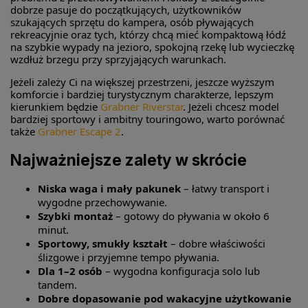
dobrze pasuje do początkujących, użytkowników
szukających sprzętu do kampera, osób pływających
rekreacyjnie oraz tych, którzy chcą mieć kompaktową łódź
na szybkie wypady na jezioro, spokojną rzekę lub wycieczkę
wzdłuż brzegu przy sprzyjających warunkach.
Jeżeli zależy Ci na większej przestrzeni, jeszcze wyższym
komforcie i bardziej turystycznym charakterze, lepszym
kierunkiem będzie
Grabner Riverstar
. Jeżeli chcesz model
bardziej sportowy i ambitny touringowo, warto porównać
także
Grabner Escape 2
.
Najważniejsze zalety w skrócie
Niska waga i mały pakunek
– łatwy transport i
wygodne przechowywanie.
Szybki montaż
– gotowy do pływania w około 6
minut.
Sportowy, smukły kształt
– dobre właściwości
ślizgowe i przyjemne tempo pływania.
Dla 1–2 osób
– wygodna konfiguracja solo lub
tandem.
Dobre dopasowanie pod wakacyjne użytkowanie