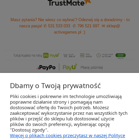
Masz pytania? Nie wiesz co wybrać? Odezwij się a doradzimy - to
nasza pasja!
✆ 531 533 033
✆ 796 521 697
✉ sklep@
activegames.pl
:)
Dbamy o Twoją prywatność
Pliki cookies i pokrewne im technologie umożliwiają
ZAKUPY
poprawne działanie strony i pomagają nam
dostosować ofertę do Twoich potrzeb. Możesz
zaakceptować wykorzystanie przez nas wszystkich tych
POMOC
plików i przejść do sklepu lub dostosować użycie
plików do swoich preferencji, wybierając opcję
"Dostosuj zgody".
MOJE KONTO
Więcej o plikach cookies przeczytasz w naszej Polityce