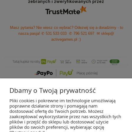
zebranych i zweryfikowanych przez
Masz pytania? Nie wiesz co wybrać? Odezwij się a doradzimy - to
nasza pasja!
✆ 531 533 033
✆ 796 521 697
✉ sklep@
activegames.pl
:)
Dbamy o Twoją prywatność
Pliki cookies i pokrewne im technologie umożliwiają
ZAKUPY
poprawne działanie strony i pomagają nam
dostosować ofertę do Twoich potrzeb. Możesz
zaakceptować wykorzystanie przez nas wszystkich tych
POMOC
plików i przejść do sklepu lub dostosować użycie
plików do swoich preferencji, wybierając opcję