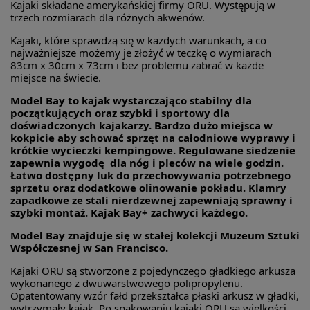
Kajaki składane amerykańskiej firmy ORU. Występują w
trzech rozmiarach dla różnych akwenów.
Kajaki, które sprawdzą się w każdych warunkach, a co
najważniejsze możemy je złożyć w teczkę o wymiarach
83cm x 30cm x 73cm i bez problemu zabrać w każde
miejsce na świecie.
Model Bay to kajak wystarczająco stabilny dla
początkujących oraz szybki i sportowy dla
doświadczonych kajakarzy. Bardzo dużo miejsca w
kokpicie aby schować sprzęt na całodniowe wyprawy i
krótkie wycieczki kempingowe. Regulowane siedzenie
zapewnia wygodę dla nóg i pleców na wiele godzin.
Łatwo dostępny luk do przechowywania potrzebnego
sprzetu oraz dodatkowe olinowanie pokładu. Klamry
zapadkowe ze stali nierdzewnej zapewniają sprawny i
szybki montaż. Kajak Bay+ zachwyci każdego.
Model Bay znajduje się w stałej kolekcji Muzeum Sztuki
Współczesnej w San Francisco.
Kajaki ORU są stworzone z pojedynczego gładkiego arkusza
wykonanego z dwuwarstwowego polipropylenu.
Opatentowany wzór fałd przekształca płaski arkusz w gładki,
wytrzymały kajak. Po spakowaniu kajaki ORU są wielkości