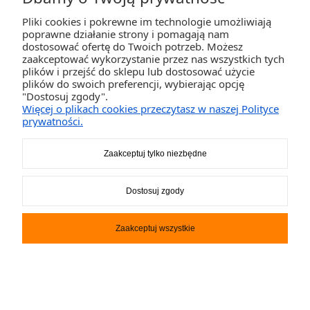
Pliki cookies i pokrewne im technologie umożliwiają
poprawne działanie strony i pomagają nam
dostosować ofertę do Twoich potrzeb. Możesz
zaakceptować wykorzystanie przez nas wszystkich tych
Deska SUP Double Chamber
plików i przejść do sklepu lub dostosować użycie
Deluxe iGO 12 x 33 Starboard
plików do swoich preferencji, wybierając opcję
"Dostosuj zgody".
6 299,00 zł
Więcej o plikach cookies przeczytasz w naszej Polityce
prywatności.
DO KOSZYKA
Zaakceptuj tylko niezbędne
Dostosuj zgody
promocja
Zaakceptuj wszystkie