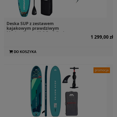
Deska SUP z zestawem
kajakowym prawdziwym
Marine Clown 10.2 Pathfinder +
1 299,00 zł
siedzisko + wiosło kajakowe
DO KOSZYKA
promocja