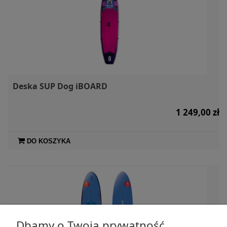
Deska SUP Dog iBOARD
1 249,00 zł
DO KOSZYKA
Dbamy o Twoją prywatność