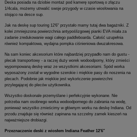
Deska posiada na dziobie montaż pod kamerę sportową o złączu
1/4cala, możemy utrwalić swoje przygody w czasie wiosłowania na
stojąco na desce sup.
Jak na deskę sup touring 12'6" przystało mamy tutaj dwa bagażniki. Z
kolei zmniejszona powierzchnia antypoślizgowej pianki EVA miała za
zadanie zredukowanie wagi całego paddleboarda. Całość uzupełnia
również kompaktowa, wydajna pompka ciśnieniowa dwuzakresowa.
Na sam koniec akcesorium które najbardziej przypadło nam do gustu -
plecak transportowy - a raczej duży worek wodoodporny, który zmieści
wypompowaną deskę wraz ze wszystkimi akcesoriami. Spód worka
wyposażony został w wygodne szerokie i miękkie pasy do noszenia na
plecach. Podobnie jak miękkie jest wykończenie powierzchni
przylegającej do pleców użytkownika.
Wszystko doskonale przemyślane i perfekcyjnie wykonane. Nie
potrzeba nam osobnego worka wodoodpornego do zabrania na wodę,
ponieważ wszystko zmieścimy w głównym worku na deskę Indiana. Od
przodu znajduje się również zapinana na szczelny zamek kieszeń na
najważniejsze drobiazgi.
Przeznaczenie deski z wiosłem Indiana Feather 12'6"