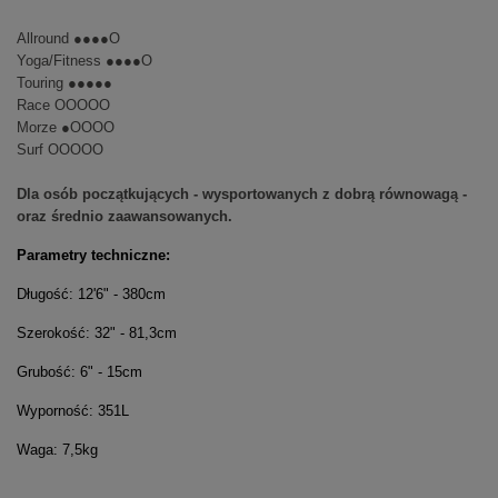
Allround ●●●●O
Yoga/Fitness ●●●●O
Touring ●●●●●
Race OOOOO
Morze ●OOOO
Surf OOOOO
Dla osób początkujących - wysportowanych z dobrą równowagą -
oraz średnio zaawansowanych.
Parametry techniczne:
Długość: 12'6" - 380cm
Szerokość: 32" - 81,3cm
Grubość: 6" - 15cm
Wyporność: 351L
Waga: 7,5kg