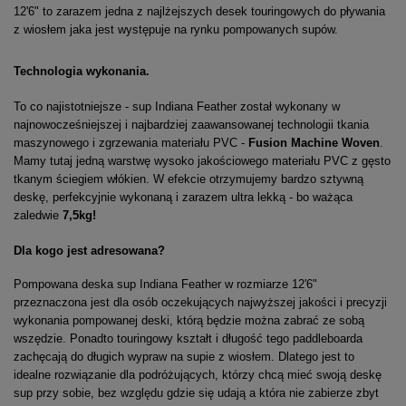
12'6" to zarazem jedna z najlżejszych desek touringowych do pływania
z wiosłem jaka jest występuje na rynku pompowanych supów.
Technologia wykonania.
To co najistotniejsze - sup Indiana Feather został wykonany w
najnowocześniejszej i najbardziej zaawansowanej technologii tkania
maszynowego i zgrzewania materiału PVC -
Fusion Machine Woven
.
Mamy tutaj jedną warstwę wysoko jakościowego materiału PVC z gęsto
tkanym ściegiem włókien. W efekcie otrzymujemy bardzo sztywną
deskę, perfekcyjnie wykonaną i zarazem ultra lekką - bo ważąca
zaledwie
7,5kg!
Dla kogo jest adresowana?
Pompowana deska sup Indiana Feather w rozmiarze 12'6"
przeznaczona jest dla osób oczekujących najwyższej jakości i precyzji
wykonania pompowanej deski, którą będzie można zabrać ze sobą
wszędzie. Ponadto touringowy kształt i długość tego paddleboarda
zachęcają do długich wypraw na supie z wiosłem. Dlatego jest to
idealne rozwiązanie dla podróżujących, którzy chcą mieć swoją deskę
sup przy sobie, bez względu gdzie się udają a która nie zabierze zbyt