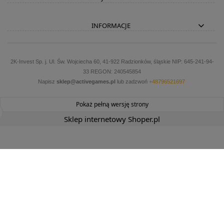
INFORMACJE
2K-Invest Sp. j. Ul. Św. Wojciecha 60, 41-922 Radzionków, śląskie NIP: 645-241-94-
33 REGON: 240545854
Napisz
sklep@activegames.pl
lub zadzwoń
+48796521697
Pokaż pełną wersję strony
Sklep internetowy Shoper.pl