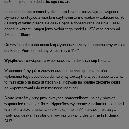
dużo miejsca i nie doda dużego ciężaru.
Idealnie dobrane parametry deski sup Feather pozwalają na wygodne
pływanie na stojąco z wiosłem użytkownikom o wadze w zakresie od 7
0
- 100kg
w takim przedziale deska będzie dopasowana idealnie. Jeżeli
chodzi o wzrost - sugerujemy wybór tego modelu 12'6" wioślarzom od
170cm - 195cm.
Oczywiście dla osób nieco lżejszych oraz niższych proponujemy wersję
deski sup Pióro od Indiany w rozmiarze 11'6".
Wyjątkowe rozwiązania
w pompowanych deskach sup Indiana.
Wspomnieliśmy już o zaawansowanej technologii oraz jakości
wykonania tego paddleboardu, kolejną rzeczą która jest niepowtarzalna
to m.in dzielona baza statecznika. Pozwala na idealne złożenie deski
po wypompowaniu do minimalnego rozmiaru.
Skoro jesteśmy przy przy skrzynce statecznikowej należy również
wspomnieć o samym finie -
Hyperflow
wykonany z poliamidu - kształt i
wielkość płetwy zapewnia doskonałą stabilność kursową i przepływ
wody pod deską. Fin stanowi również unikalny design marki
Indiana
SUP.