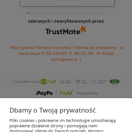
zebranych i zweryfikowanych przez
Masz pytania? Nie wiesz co wybrać? Odezwij się a doradzimy - to
nasza pasja!
✆ 531 533 033
✆ 796 521 697
✉ sklep@
activegames.pl
:)
Dbamy o Twoją prywatność
Pliki cookies i pokrewne im technologie umożliwiają
ZAKUPY
poprawne działanie strony i pomagają nam
dostosować ofertę do Twoich potrzeb. Możesz