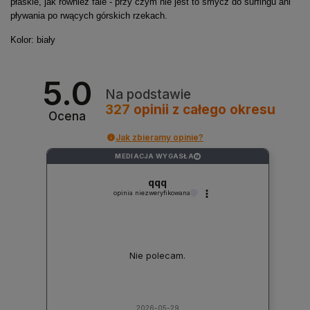
płaskie, jak również fale - przy czym nie jest to smycz do surfingu ani
pływania po rwących górskich rzekach.
Kolor: biały
5.0
Na podstawie
327
opinii
z całego okresu
Ocena
Jak zbieramy opinie?
MEDIACJA WYGASŁA
?
qqq
opinia niezweryfikowana
Nie polecam.
2026-05-29