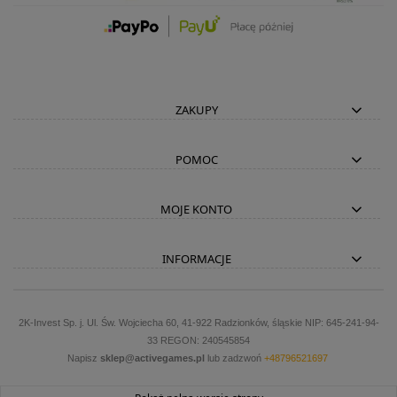
ZAKUPY
POMOC
MOJE KONTO
INFORMACJE
2K-Invest Sp. j. Ul. Św. Wojciecha 60, 41-922 Radzionków, śląskie NIP: 645-241-94-
33 REGON: 240545854
Napisz
sklep@activegames.pl
lub zadzwoń
+48796521697