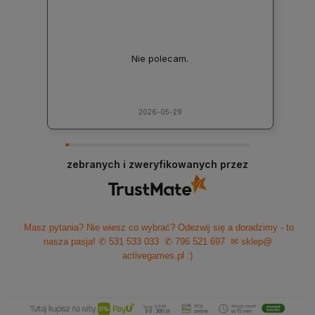
Nie polecam.
2026-05-29
zebranych i zweryfikowanych przez
Masz pytania? Nie wiesz co wybrać? Odezwij się a doradzimy - to
nasza pasja!
✆ 531 533 033
✆ 796 521 697
✉ sklep@
activegames.pl
:)