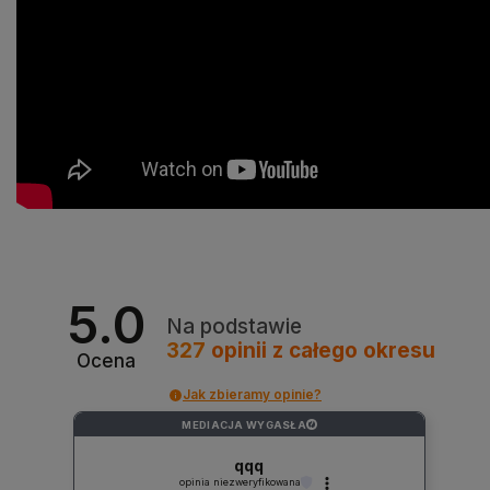
5.0
Na podstawie
327
opinii
z całego okresu
Ocena
Jak zbieramy opinie?
MEDIACJA WYGASŁA
?
qqq
opinia niezweryfikowana