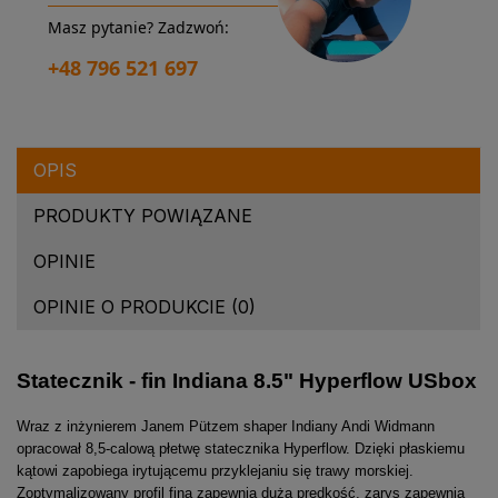
Masz pytanie? Zadzwoń:
+48 796 521 697
OPIS
PRODUKTY POWIĄZANE
OPINIE
OPINIE O PRODUKCIE (0)
Statecznik - fin Indiana 8.5" Hyperflow USbox
Wraz z inżynierem Janem Pützem shaper Indiany Andi Widmann
opracował 8,5-calową płetwę statecznika Hyperflow. Dzięki płaskiemu
kątowi zapobiega irytującemu przyklejaniu się trawy morskiej.
Zoptymalizowany profil fina zapewnia dużą prędkość, zarys zapewnia