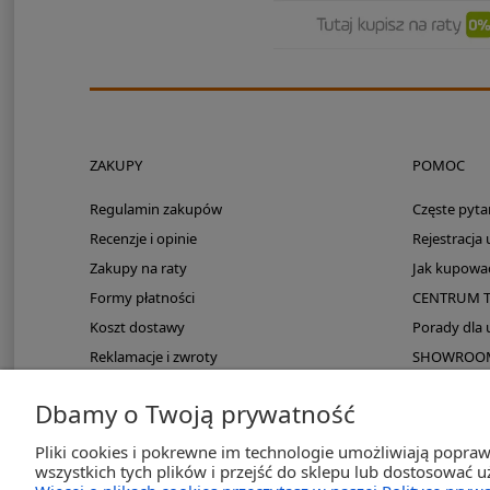
ZAKUPY
POMOC
Regulamin zakupów
Częste pyta
Recenzje i opinie
Rejestracja
Zakupy na raty
Jak kupowa
Formy płatności
CENTRUM 
Koszt dostawy
Porady dla
Reklamacje i zwroty
SHOWROOM: 
Zmieści się do kampera?
Dbamy o Twoją prywatność
PayPo odroczona płatność
Pliki cookies i pokrewne im technologie umożliwiają popra
wszystkich tych plików i przejść do sklepu lub dostosować u