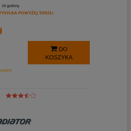
24 godziny
SYŁKA POWYŻEJ 500ZŁ!
ł
DO
KOSZYKA
owalni