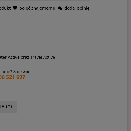
odukt
poleć znajomemu
dodaj opinię
ter Active oraz Travel Active
tanie? Zadzwoń:
96 521 697
E (0)