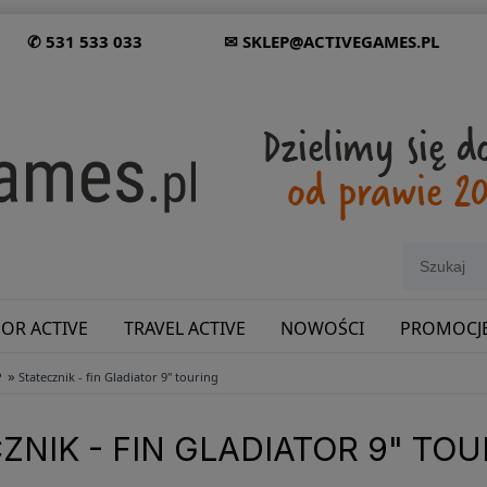
✆ 531 533 033
✉ SKLEP@ACTIVEGAMES.PL
OR ACTIVE
TRAVEL ACTIVE
NOWOŚCI
PROMOCJ
»
P
Statecznik - fin Gladiator 9" touring
SHOWROOM: ODWIEDŹ NAS NA ŚLĄSKU!
ZNIK - FIN GLADIATOR 9" TO