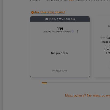
Jak zbieramy opinie?
MEDIACJA WYGASŁA
?
o
qqq
opinia niezweryfikowana
Produk
leżące
pod
zdan
pr
Nie polecam.
współp
ponad
jaki
lic
kons
2026-05-29
Pole
Masz pytania? Nie wiesz co wy