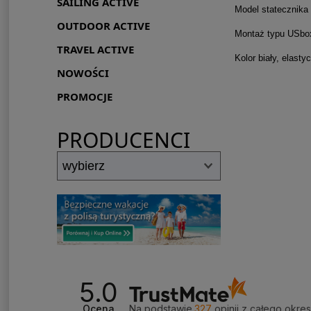
SAILING ACTIVE
Model statecznika
OUTDOOR ACTIVE
Montaż typu USbox
TRAVEL ACTIVE
Kolor biały, elasty
NOWOŚCI
PROMOCJE
PRODUCENCI
5.0
Ocena
Na podstawie
327
opinii
z całego okre