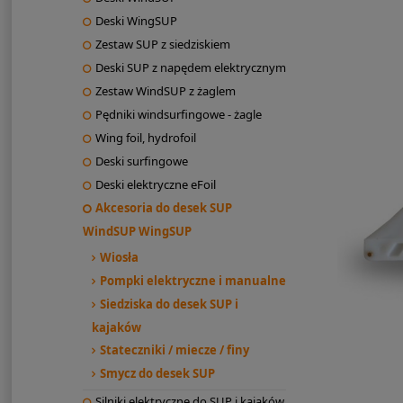
Deski WingSUP
Zestaw SUP z siedziskiem
Deski SUP z napędem elektrycznym
Zestaw WindSUP z żaglem
Pędniki windsurfingowe - żagle
Wing foil, hydrofoil
Deski surfingowe
Deski elektryczne eFoil
Akcesoria do desek SUP
WindSUP WingSUP
Wiosła
Pompki elektryczne i manualne
Siedziska do desek SUP i
kajaków
Stateczniki / miecze / finy
Smycz do desek SUP
Silniki elektryczne do SUP i kajaków