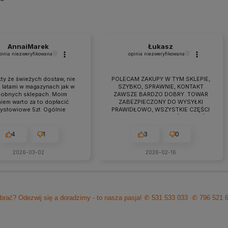
AnnaiMarek
Łukasz
pinia niezweryfikowana
opinia niezweryfikowana
ty że świeżych dostaw, nie
POLECAM ZAKUPY W TYM SKLEPIE,
 latami w magazynach jak w
SZYBKO, SPRAWNIE, KONTAKT
obnych sklepach. Moim
ZAWSZE BARDZO DOBRY. TOWAR
iem warto za to dopłacić
ZABEZPIECZONY DO WYSYŁKI
zysłowiowe 5zł. Ogólnie
PRAWIDŁOWO, WSZYSTKIE CZĘŚCI
raca przebiega owocnie od
BYŁY W ZESTAWIE. jEŻELI KTOŚ
 7 lat. Jeśli pojawiają się
PLANUJE ZAKUP TO NAPEWNO
eś problemy zawsze można
WARTO TUTAJ
4
1
3
0
zyć na szybką pomoc czy
ultacje i rzeczową rade.
2026-03-02
2026-02-16
cam z czystym sumieniem!
brać? Odezwij się a doradzimy - to nasza pasja!
✆ 531 533 033
✆ 796 521 