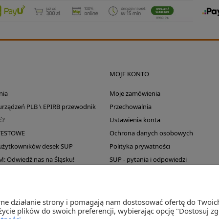
MOJE KONTO
nia
Moje zamówienia
 urządzeń PLB \ EPIRB przewodnik
Przechowalnia
ć?
Ustawienia konta
TESTOWE
Ochrona danych osobowych
 użytkowników desek SUP
Polityka prywatności
Odwiedź nas na Śląsku!
SUP - pytania i odpowiedzi
Wyprzedaż magazynu
wne działanie strony i pomagają nam dostosować ofertę do Twoi
życie plików do swoich preferencji, wybierając opcję "Dostosuj z