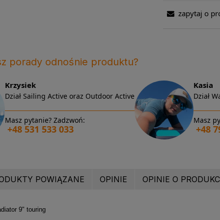
zapytaj o pr
sz porady odnośnie produktu?
Krzysiek
Kasia
Dział Sailing Active oraz Outdoor Active
Dział Wa
Masz pytanie? Zadzwoń:
Masz py
+48 531 533 033
+48 7
ODUKTY POWIĄZANE
OPINIE
OPINIE O PRODUKCI
diator 9" touring