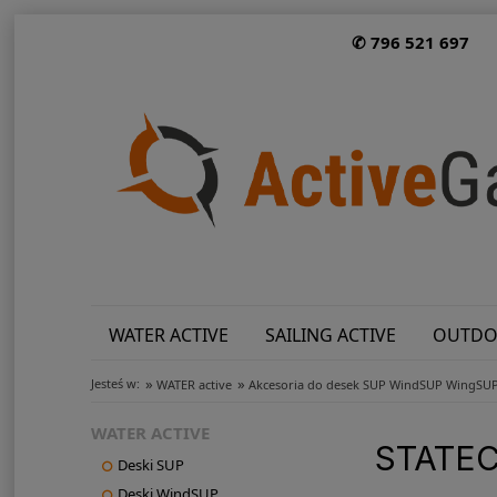
✆ 796 521 697
WATER ACTIVE
SAILING ACTIVE
OUTDO
»
»
Jesteś w:
WATER active
Akcesoria do desek SUP WindSUP WingSU
WATER ACTIVE
STATEC
Deski SUP
Deski WindSUP