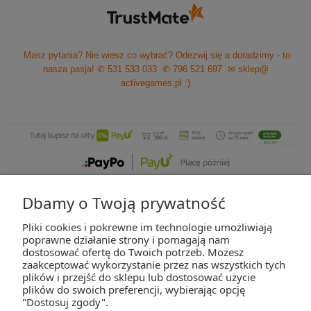
Masz pytania? Nie wiesz co wybrać? Odezwij się a doradzimy - to
nasza pasja!
✆ 531 533 033
✆ 796 521 697
✉ sklep@
activegames.pl
:)
Dbamy o Twoją prywatność
Pliki cookies i pokrewne im technologie umożliwiają
ZAKUPY
poprawne działanie strony i pomagają nam
dostosować ofertę do Twoich potrzeb. Możesz
zaakceptować wykorzystanie przez nas wszystkich tych
POMOC
plików i przejść do sklepu lub dostosować użycie
plików do swoich preferencji, wybierając opcję
"Dostosuj zgody".
MOJE KONTO