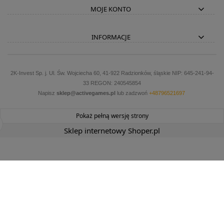
MOJE KONTO
INFORMACJE
2K-Invest Sp. j. Ul. Św. Wojciecha 60, 41-922 Radzionków, śląskie NIP: 645-241-94-
33 REGON: 240545854
Napisz
sklep@activegames.pl
lub zadzwoń
+48796521697
Pokaż pełną wersję strony
Sklep internetowy Shoper.pl