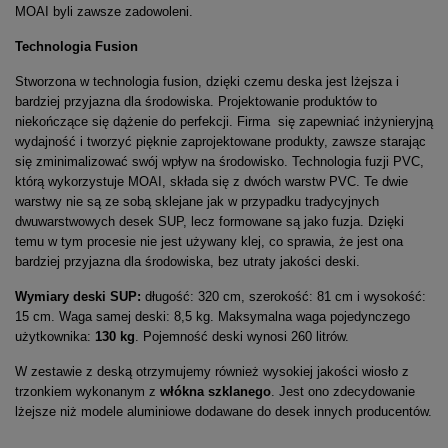
MOAI byli zawsze zadowoleni.
Technologia Fusion
Stworzona w technologia fusion, dzięki czemu deska jest lżejsza i
bardziej przyjazna dla środowiska. Projektowanie produktów to
niekończące się dążenie do perfekcji. Firma się zapewniać inżynieryjną
wydajność i tworzyć pięknie zaprojektowane produkty, zawsze starając
się zminimalizować swój wpływ na środowisko. Technologia fuzji PVC,
którą wykorzystuje MOAI, składa się z dwóch warstw PVC. Te dwie
warstwy nie są ze sobą sklejane jak w przypadku tradycyjnych
dwuwarstwowych desek SUP, lecz formowane są jako fuzja. Dzięki
temu w tym procesie nie jest używany klej, co sprawia, że jest ona
bardziej przyjazna dla środowiska, bez utraty jakości deski.
Wymiary deski SUP:
długość: 320 cm, szerokość: 81 cm i wysokość:
15 cm. Waga samej deski: 8,5 kg. Maksymalna waga pojedynczego
użytkownika:
130 kg
. Pojemność deski wynosi 260 litrów.
W zestawie z deską otrzymujemy również wysokiej jakości wiosło z
trzonkiem wykonanym z
włókna szklanego
. Jest ono zdecydowanie
lżejsze niż modele aluminiowe dodawane do desek innych producentów.