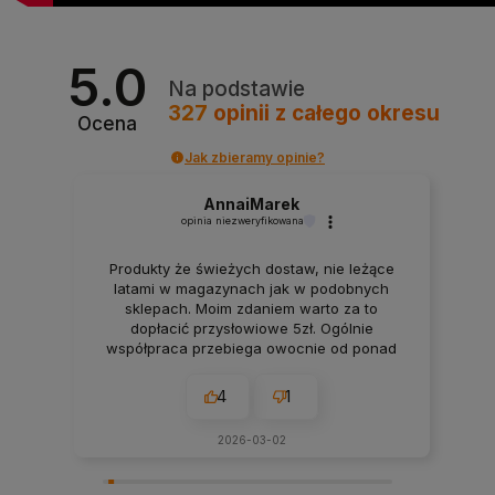
5.0
Na podstawie
327
opinii
z całego okresu
Ocena
Jak zbieramy opinie?
AnnaiMarek
opinia niezweryfikowana
Produkty że świeżych dostaw, nie leżące
latami w magazynach jak w podobnych
sklepach. Moim zdaniem warto za to
dopłacić przysłowiowe 5zł. Ogólnie
współpraca przebiega owocnie od ponad
7 lat. Jeśli pojawiają się jakieś problemy
zawsze można liczyć na szybką pomoc czy
4
1
konsultacje i rzeczową rade. Polecam z
czystym sumieniem!
2026-03-02