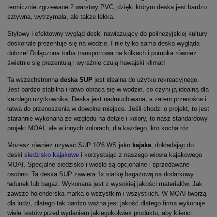
termicznie zgrzewane 2 warstwy PVC, dzięki którym deska jest bardzo
sztywna, wytrzymała, ale także lekka.
Stylowy i efektowny wygląd deski nawiązujący do polinezyjskiej kultury
doskonale prezentuje się na wodzie. I nie tylko sama deska wygląda
dobrze! Dołączona torba transportowa na kółkach i pompka również
świetnie się prezentują i wyraźnie czują hawajski klimat!
Ta wszechstronna
deska SUP
jest idealna do użytku rekreacyjnego.
Jest bardzo stabilna i łatwo obraca się w wodzie, co czyni ją idealną dla
każdego użytkownika. Deska jest nadmuchiwana, a zatem przenośna i
łatwa do przenoszenia w dowolne miejsce. Jeśli chodzi o projekt, to jest
starannie wykonana ze względu na detale i kolory, to nasz standardowy
projekt MOAI, ale w innych kolorach, dla każdego, kto kocha róż.
Możesz również używać SUP 10’6 WS jako
kajaka
, dokładając do
deski
siedzisko kajakowe
i korzystając z naszego wiosła kajakowego
MOAI. Specjalne siedzisko i wiosło są opcjonalne i sprzedawane
osobno. Ta deska SUP zawiera 1x siatkę bagażową na dodatkowy
ładunek lub bagaż. Wykonana jest z wysokiej jakości materiałów. Jak
zawsze holenderska marka o wszystkim i wszystkich. W MOAI tworzą
dla ludzi, dlatego tak bardzo ważna jest jakość dlatego firma wykonuje
wiele testów przed wydaniem jakiegokolwiek produktu, aby klienci