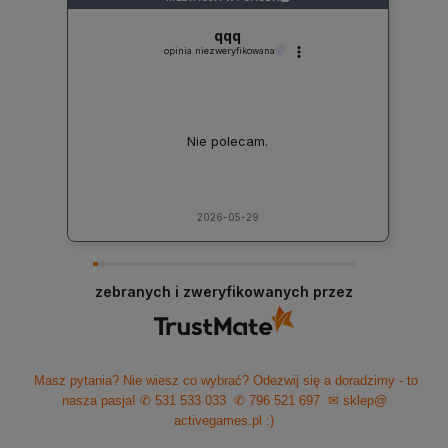
qqq
opinia niezweryfikowana
Nie polecam.
2026-05-29
zebranych i zweryfikowanych przez
Masz pytania? Nie wiesz co wybrać? Odezwij się a doradzimy - to
nasza pasja!
✆ 531 533 033
✆ 796 521 697
✉ sklep@
activegames.pl
:)