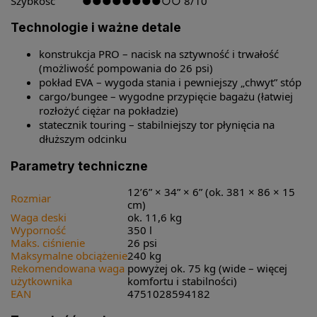
Szybkość
●●●●●●●●○○
8/10
Technologie i ważne detale
konstrukcja PRO – nacisk na sztywność i trwałość
(możliwość pompowania do 26 psi)
pokład EVA – wygoda stania i pewniejszy „chwyt” stóp
cargo/bungee – wygodne przypięcie bagażu (łatwiej
rozłożyć ciężar na pokładzie)
statecznik touring – stabilniejszy tor płynięcia na
dłuższym odcinku
Parametry techniczne
12’6” × 34” × 6” (ok. 381 × 86 × 15
Rozmiar
cm)
Waga deski
ok. 11,6 kg
Wyporność
350 l
Maks. ciśnienie
26 psi
Maksymalne obciążenie
240 kg
Rekomendowana waga
powyżej ok. 75 kg (wide – więcej
użytkownika
komfortu i stabilności)
EAN
4751028594182