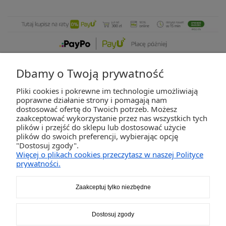
Dbamy o Twoją prywatność
Pliki cookies i pokrewne im technologie umożliwiają
ZAKUPY
poprawne działanie strony i pomagają nam
dostosować ofertę do Twoich potrzeb. Możesz
zaakceptować wykorzystanie przez nas wszystkich tych
POMOC
plików i przejść do sklepu lub dostosować użycie
plików do swoich preferencji, wybierając opcję
"Dostosuj zgody".
MOJE KONTO
Więcej o plikach cookies przeczytasz w naszej Polityce
prywatności.
INFORMACJE
Zaakceptuj tylko niezbędne
2K-Invest Sp. j. Ul. Św. Wojciecha 60, 41-922 Radzionków, śląskie NIP: 645-241-94-
Dostosuj zgody
33 REGON: 240545854