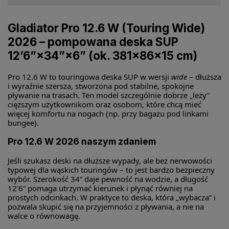
Gladiator Pro 12.6 W (Touring Wide)
2026 – pompowana deska SUP
12’6”×34”×6” (ok. 381×86×15 cm)
Pro 12.6 W to touringowa deska SUP w wersji
wide
– dłuższa
i wyraźnie szersza, stworzona pod stabilne, spokojne
pływanie na trasach. Ten model szczególnie dobrze „leży”
cięższym użytkownikom oraz osobom, które chcą mieć
więcej komfortu na nogach (np. przy bagażu pod linkami
bungee).
Pro 12.6 W 2026 naszym zdaniem
Jeśli szukasz deski na dłuższe wypady, ale bez nerwowości
typowej dla wąskich touringów – to jest bardzo bezpieczny
wybór. Szerokość 34” daje pewność na wodzie, a długość
12’6” pomaga utrzymać kierunek i płynąć równiej na
prostych odcinkach. W praktyce to deska, która „wybacza” i
pozwala skupić się na przyjemności z pływania, a nie na
walce o równowagę.