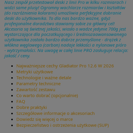
Nasz zespół przetestował deski z linii Pro w kilku rozmiarach i
widzi same plusy! Ogromny wachlarze rozmiarów i kształtów
(do rozróżnienia kolorami) umożliwia perfekcyjne dobranie
deski do użytkownika. To dla nas bardzo ważne, gdyż
profesjonalne doradztwo stawiamy sobie za główny cel!
Akcesoria są świetnej jakości, wiosło o wadze jedynie 700g jest
wystarczające dla poczatkującego i średniozaawansowanego
użytkownika zostało bardzo dobrze przemyślane - drążek z
włókna węglowego (carbon) nadaje lekkości a nylonowe pióro
- wytrzymałości. Na uwagę w całej linie PRO zasługuje relacja:
jakość / ceny.
Najważniejsze cechy Gladiator Pro 12.6 W 2026
Metryki użytkowe
Technologie i ważne detale
Parametry techniczne
Zawartość zestawu
Co warto dobrać (opcjonalnie)
FAQ
Dobre praktyki
Szczegółowe informacje o akcesoriach
Dowiedz się więcej o marce
Bezpieczeństwo i ostrzeżenia użytkowe (SUP)