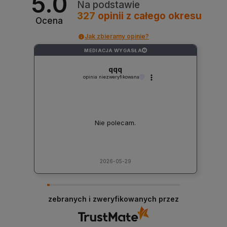
5.0
Na podstawie
327
opinii
z całego okresu
Ocena
Jak zbieramy opinie?
MEDIACJA WYGASŁA
?
qqq
opinia niezweryfikowana
Nie polecam.
2026-05-29
zebranych i zweryfikowanych przez