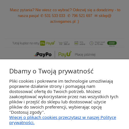
Masz pytania? Nie wiesz co wybrać? Odezwij się a doradzimy - to
nasza pasja!
✆ 531 533 033
✆ 796 521 697
✉ sklep@
activegames.pl
:)
Dbamy o Twoją prywatność
Pliki cookies i pokrewne im technologie umożliwiają
ZAKUPY
poprawne działanie strony i pomagają nam
dostosować ofertę do Twoich potrzeb. Możesz
zaakceptować wykorzystanie przez nas wszystkich tych
POMOC
plików i przejść do sklepu lub dostosować użycie
plików do swoich preferencji, wybierając opcję
"Dostosuj zgody".
MOJE KONTO
Więcej o plikach cookies przeczytasz w naszej Polityce
prywatności.