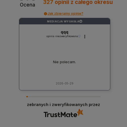
327
opinii
z całego okresu
Ocena
Jak zbieramy opinie?
MEDIACJA WYGASŁA
?
qqq
opinia niezweryfikowana
Nie polecam.
2026-05-29
zebranych i zweryfikowanych przez