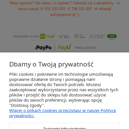
Masz pytania? Nie wiesz co wybrać? Odezwij się a doradzimy - to
nasza pasja!
✆ 531 533 033
✆ 796 521 697
✉ sklep@
activegames.pl
:)
Dbamy o Twoją prywatność
Pliki cookies i pokrewne im technologie umożliwiają
ZAKUPY
poprawne działanie strony i pomagają nam
dostosować ofertę do Twoich potrzeb. Możesz
zaakceptować wykorzystanie przez nas wszystkich tych
POMOC
plików i przejść do sklepu lub dostosować użycie
plików do swoich preferencji, wybierając opcję
"Dostosuj zgody".
MOJE KONTO
Więcej o plikach cookies przeczytasz w naszej Polityce
prywatności.
INFORMACJE