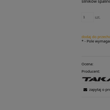
silników spali
szt.
dodaj do przech
*
- Pole wymaga
Ocena:
Producent:
zapytaj o pr