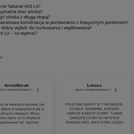
erze Takacat 420 LX?
symalna moc silnika?
ć silnika z długą stopą?
maranowa konstrukcja w porównaniu z klasycznym pontonem?
o dobry wybór do nurkowania i wędkowania?
80 LX – co wybrać?
su
AnnaiMarek
Łukasz
pinia niezweryfikowana
opinia niezweryfikowana
ty że świeżych dostaw, nie
POLECAM ZAKUPY W TYM SKLEPIE,
 latami w magazynach jak w
SZYBKO, SPRAWNIE, KONTAKT
obnych sklepach. Moim
ZAWSZE BARDZO DOBRY. TOWAR
iem warto za to dopłacić
ZABEZPIECZONY DO WYSYŁKI
zysłowiowe 5zł. Ogólnie
PRAWIDŁOWO, WSZYSTKIE CZĘŚCI
raca przebiega owocnie od
BYŁY W ZESTAWIE. jEŻELI KTOŚ
 7 lat. Jeśli pojawiają się
PLANUJE ZAKUP TO NAPEWNO