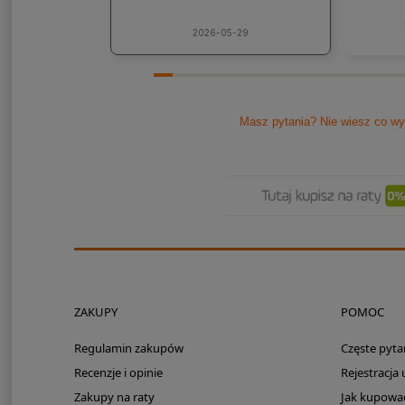
jaki
lic
kons
2026-05-29
Pole
Masz pytania? Nie wiesz co wy
ZAKUPY
POMOC
Regulamin zakupów
Częste pyta
Recenzje i opinie
Rejestracja
Zakupy na raty
Jak kupowa