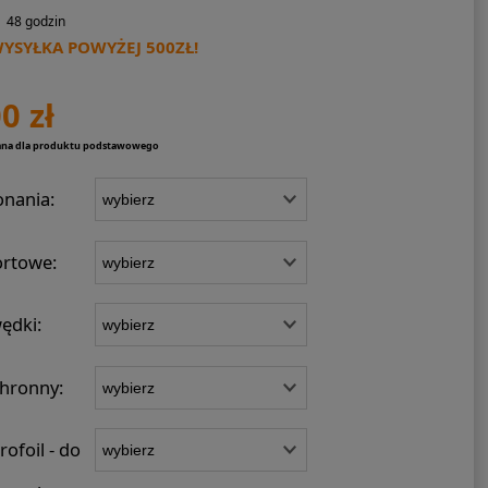
48 godzin
SYŁKA POWYŻEJ 500ZŁ!
0 zł
ana dla produktu podstawowego
onania:
ortowe:
ędki:
hronny:
ofoil - do