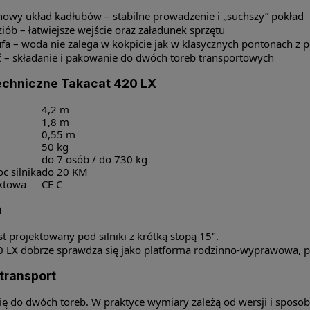
owy układ kadłubów – stabilne prowadzenie i „suchszy” pokład
iób – łatwiejsze wejście oraz załadunek sprzętu
ufa – woda nie zalega w kokpicie jak w klasycznych pontonach z 
 – składanie i pakowanie do dwóch toreb transportowych
echniczne Takacat 420 LX
4,2 m
1,8 m
0,55 m
50 kg
do 7 osób / do 730 kg
 silnika
do 20 KM
ektowa
CE C
a
st projektowany pod silniki z krótką stopą 15".
 LX dobrze sprawdza się jako platforma rodzinno-wyprawowa, p
transport
ię do dwóch toreb. W praktyce wymiary zależą od wersji i sposobu