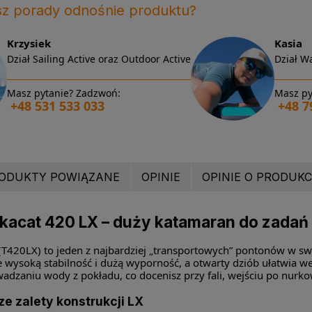
sz porady odnośnie produktu?
Krzysiek
Kasia
Dział Sailing Active oraz Outdoor Active
Dział Wa
Masz pytanie? Zadzwoń:
Masz py
+48 531 533 033
+48 7
ODUKTY POWIĄZANE
OPINIE
OPINIE O PRODUKCI
kacat 420 LX – duży katamaran do zadań
(T420LX) to jeden z najbardziej „transportowych” pontonów w s
e wysoką stabilność i dużą wyporność, a otwarty dziób ułatwia w
adzaniu wody z pokładu, co docenisz przy fali, wejściu po nurk
e zalety konstrukcji LX