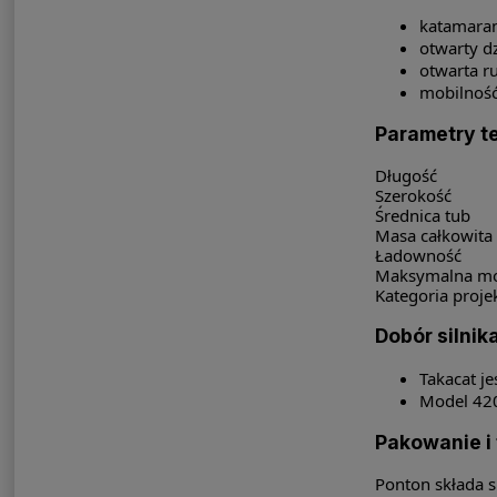
katamaran
otwarty dz
otwarta r
mobilność
Parametry t
Długość
Szerokość
Średnica tub
Masa całkowita
Ładowność
Maksymalna moc
Kategoria proj
Dobór silnik
Takacat je
Model 420
Pakowanie i 
Ponton składa s