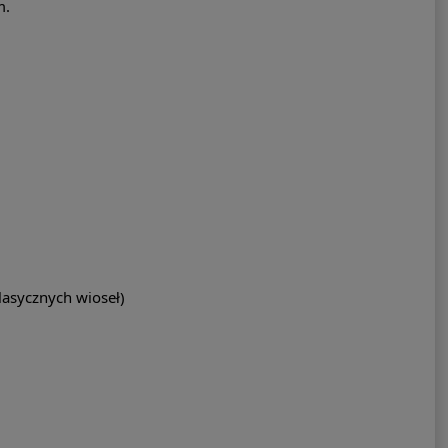
m.
lasycznych wioseł)