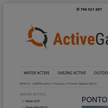
✆ 796 521 697
WATER ACTIVE
SAILING ACTIVE
OUTDO
»
»
»
Jesteś w:
WATER active
Pontony
Ponton Takacat 420 LX
WATER ACTIVE
PONTON
Deski SUP
Deski WindSUP