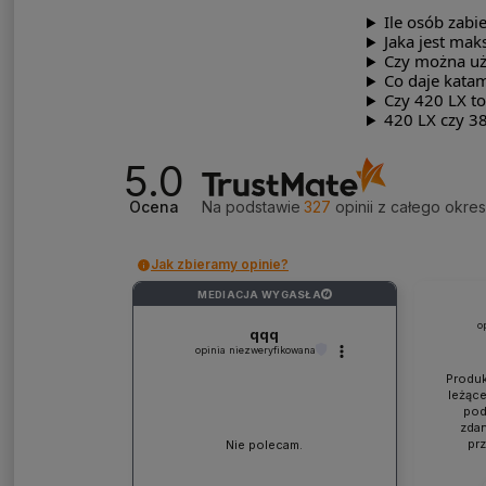
Ile osób zabi
Jaka jest mak
Czy można uży
Co daje kata
Czy 420 LX t
420 LX czy 3
5.0
Ocena
Na podstawie
327
opinii
z całego okre
Jak zbieramy opinie?
MEDIACJA WYGASŁA
?
o
qqq
opinia niezweryfikowana
Produk
leżące
pod
zdan
pr
Nie polecam.
współp
ponad