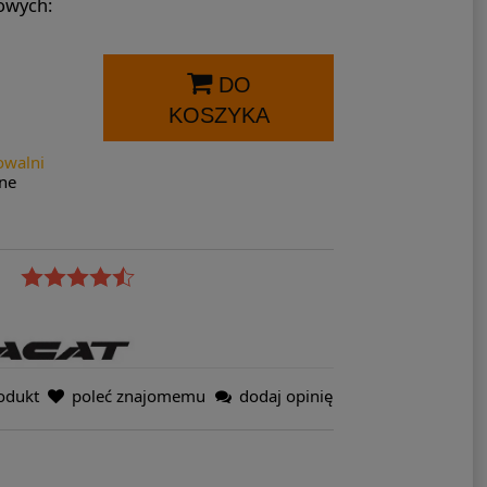
nowych:
DO
KOSZYKA
owalni
ne
odukt
poleć znajomemu
dodaj opinię