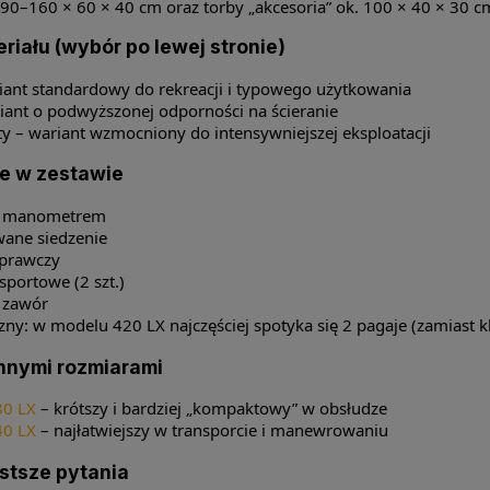
. 90–160 × 60 × 40 cm oraz torby „akcesoria” ok. 100 × 40 × 30 c
riału (wybór po lewej stronie)
iant standardowy do rekreacji i typowego użytkowania
iant o podwyższonej odporności na ścieranie
y – wariant wzmocniony do intensywniejszej eksploatacji
e w zestawie
z manometrem
ane siedzenie
aprawczy
sportowe (2 szt.)
 zawór
zny: w modelu 420 LX najczęściej spotyka się 2 pagaje (zamiast k
innymi rozmiarami
80 LX
– krótszy i bardziej „kompaktowy” w obsłudze
40 LX
– najłatwiejszy w transporcie i manewrowaniu
stsze pytania