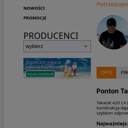
Potrzebuje
NOWOŚCI
PROMOCJE
PRODUCENCI
OPIS
PR
Ponton Ta
Takacat 420 LX 
konstrukcja daj
szybkim odprow
Najważniejsz