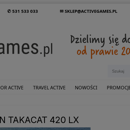
✆ 531 533 033
✉ SKLEP@ACTIVEGAMES.PL
OR ACTIVE
TRAVEL ACTIVE
NOWOŚCI
PROMOCJ
SHOWROOM: ODWIEDŹ NAS NA ŚLĄSKU!
 TAKACAT 420 LX