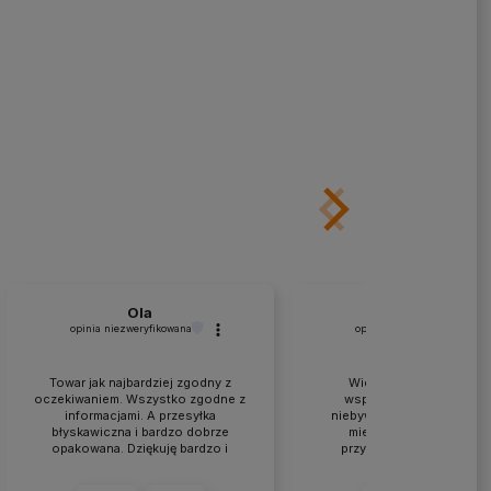
Ola
Kruczkowski
opinia niezweryfikowana
opinia niezweryfikowana
Towar jak najbardziej zgodny z
Wielkie podziękowania 
oczekiwaniem. Wszystko zgodne z
współpracę i doradztwo
informacjami. A przesyłka
niebywałą skalę. Nie ma ta
błyskawiczna i bardzo dobrze
miejsca w Polsce... War
opakowana. Dziękuję bardzo i
przyjechać, porozmawiać
szczerze polecam a przy okazji
specjalistami-praktykam
dziękuję też za profesjonalną
aczkolwiek wysyłki też idą 