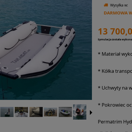
Wysyłka w:
DARMOWA WY
13 700,0
Symulacja została wykon
*
Materiał wyk
*
Kółka transp
*
Uchwyty na w
*
Pokrowiec oc
Permatrim Hydr