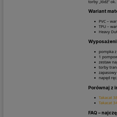
torby „łódź” ok
Wariant mate
PVC – war
TPU – war
Heavy Dut
Wyposażeni
pompka 
1 pompow
zestaw n
torby tran
zapasowy
napęd ręc
Porównaj z 
Takacat 3
Takacat 3
FAQ – najczę