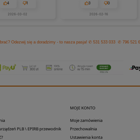
eś problemy zawsze można
WARTO TUTAJ
4
1
3
0
zyć na szybką pomoc czy
ultacje i rzeczową rade.
2026-03-02
2026-02-16
cam z czystym sumieniem!
brać? Odezwij się a doradzimy - to nasza pasja!
✆ 531 533 033
✆ 796 521 
MOJE KONTO
nia
Moje zamówienia
 urządzeń PLB \ EPIRB przewodnik
Przechowalnia
ć?
Ustawienia konta