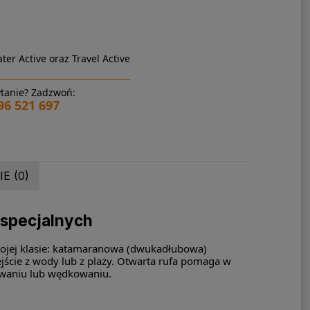
ter Active oraz Travel Active
tanie? Zadzwoń:
96 521 697
E (0)
 specjalnych
wojej klasie: katamaranowa (dwukadłubowa)
ejście z wody lub z plaży. Otwarta rufa pomaga w
owaniu lub wędkowaniu.