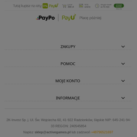
ZAKUPY
POMOC
MOJE KONTO
INFORMACJE
2K-Invest Sp. j. Ul. Św. Wojciecha 60, 41-922 Radzionków, śląskie NIP: 645-241-94-
33 REGON: 240545854
Napisz
sklep@activegames.pl
lub zadzwoń
+48796521697