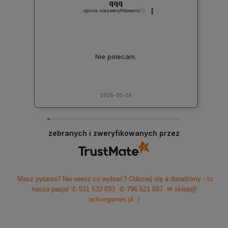
qqq
opinia niezweryfikowana
Nie polecam.
2026-05-29
zebranych i zweryfikowanych przez
Masz pytania? Nie wiesz co wybrać? Odezwij się a doradzimy - to
nasza pasja!
✆ 531 533 033
✆ 796 521 697
✉ sklep@
activegames.pl
:)