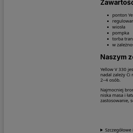
Zawartoś
ponton Ye
regulowa
wiosła
pompka
torba tra
w zależno
Naszym z
Yellow V 330 je
nadal zależy Ci
2–4 osób.
Najmocniej bron
niska masa i ła
zastosowanie, 
Szczegółowe 