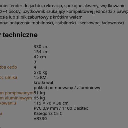
nie: tender do jachtu, rekreacja, spokojne akweny, wędkowanie
 2–4 osoby, użytkownik szukający kompaktowej jednostki z pawę
osła lub silnik zaburtowy z krótkim wałem
ona: połączenie mobilności, stabilności i sensownej ładowności
 techniczne
330 cm
154 cm
42 cm
3
zba osób
4
570 kg
 silnika
15 KM
krótki wał
pokład pompowany / aluminiowy
dem pompowanym
51 kg
em aluminiowym
65 kg
akowaniu
115 × 70 × 38 cm
PVC 0,9 mm / 1100 Decitex
wa
Kategoria CE C
VB330