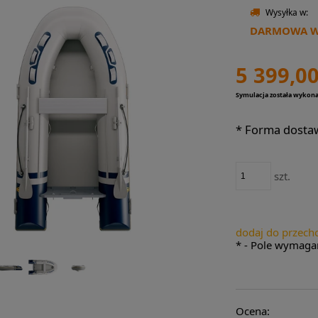
Wysyłka w:
DARMOWA WY
5 399,00
Symulacja została wykon
*
Forma dosta
szt.
dodaj do przech
*
- Pole wymaga
Ocena: