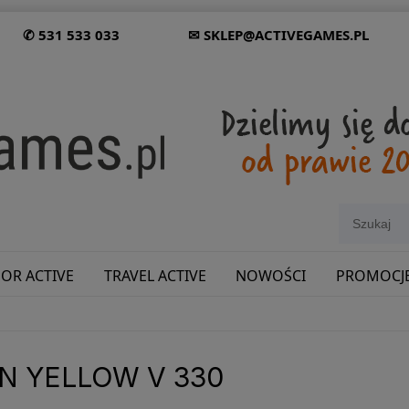
✆ 531 533 033
✉ SKLEP@ACTIVEGAMES.PL
OR ACTIVE
TRAVEL ACTIVE
NOWOŚCI
PROMOCJ
SHOWROOM: ODWIEDŹ NAS NA ŚLĄSKU!
N YELLOW V 330