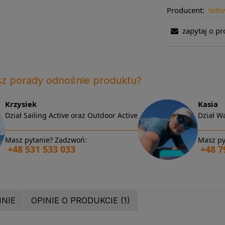
Producent:
Yell
zapytaj o pr
sz porady odnośnie produktu?
Krzysiek
Kasia
Dział Sailing Active oraz Outdoor Active
Dział Wa
Masz pytanie? Zadzwoń:
Masz py
+48 531 533 033
+48 7
INIE
OPINIE O PRODUKCIE (1)