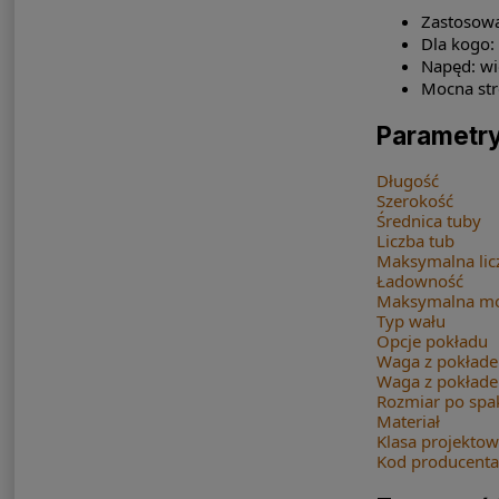
Zastosowa
Dla kogo:
Napęd: wi
Mocna str
Parametry
Długość
Szerokość
Średnica tuby
Liczba tub
Maksymalna lic
Ładowność
Maksymalna moc
Typ wału
Opcje pokładu
Waga z pokła
Waga z pokład
Rozmiar po sp
Materiał
Klasa projekto
Kod producenta