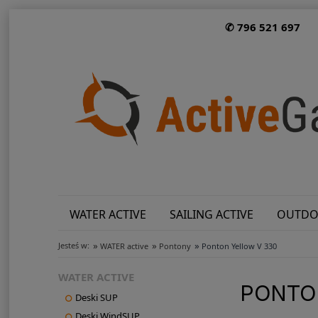
✆ 796 521 697
WATER ACTIVE
SAILING ACTIVE
OUTDO
»
»
»
Jesteś w:
WATER active
Pontony
Ponton Yellow V 330
WATER ACTIVE
PONTO
Deski SUP
Deski WindSUP