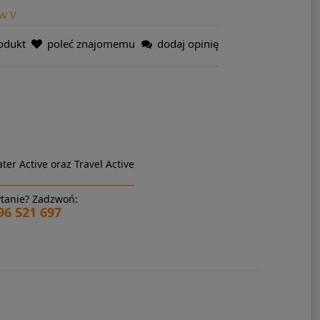
ow V
odukt
poleć znajomemu
dodaj opinię
ter Active oraz Travel Active
tanie? Zadzwoń:
96 521 697