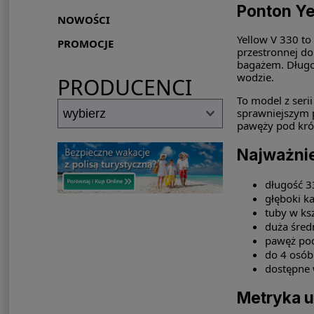
Ponton Ye
NOWOŚCI
Yellow V 330 to
PROMOCJE
przestronnej do
bagażem. Długoś
wodzie.
PRODUCENCI
To model z seri
sprawniejszym p
pawęży pod kró
Najważni
długość 3
głęboki k
tuby w ksz
duża śred
pawęż pod
do 4 osób
dostępne 
Metryka 