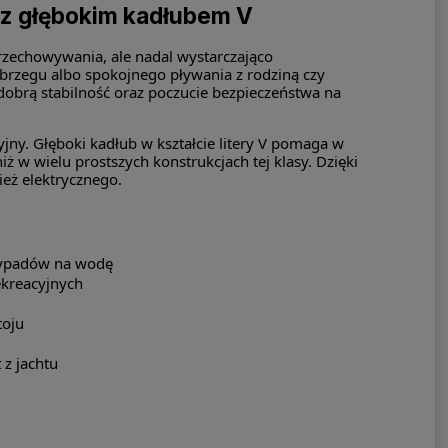
 z głębokim kadłubem V
 przechowywania, ale nadal wystarczająco
 brzegu albo spokojnego pływania z rodziną czy
dobrą stabilność oraz poczucie bezpieczeństwa na
jny. Głęboki kadłub w kształcie litery V pomaga w
ż w wielu prostszych konstrukcjach tej klasy. Dzięki
eż elektrycznego.
 wypadów na wodę
ekreacyjnych
toju
 z jachtu