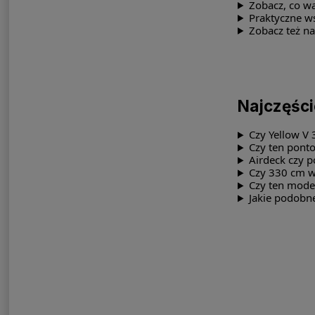
Zobacz, co w
Praktyczne w
Zobacz też n
Najczęści
Czy Yellow V 
Czy ten pont
Airdeck czy 
Czy 330 cm w
Czy ten mode
Jakie podobne