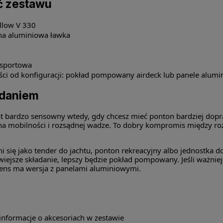
ć zestawu
llow V 330
na aluminiowa ławka
nsportowa
ści od konfiguracji: pokład pompowany airdeck lub panele alum
daniem
st bardzo sensowny wtedy, gdy chcesz mieć ponton bardziej dop
 na mobilności i rozsądnej wadze. To dobry kompromis między r
i się jako tender do jachtu, ponton rekreacyjny albo jednostka d
twiejsze składanie, lepszy będzie pokład pompowany. Jeśli ważniej
sens ma wersja z panelami aluminiowymi.
informacje o akcesoriach w zestawie