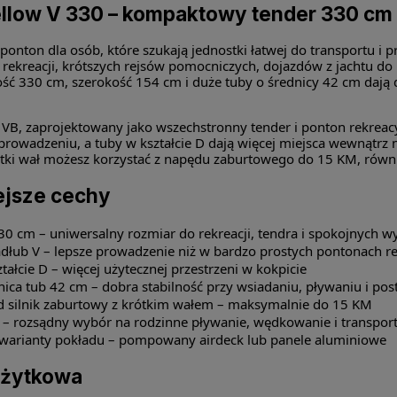
llow V 330 – kompaktowy tender 330 cm
 ponton dla osób, które szukają jednostki łatwej do transportu i
 rekreacji, krótszych rejsów pomocniczych, dojazdów z jachtu do
ć 330 cm, szerokość 154 cm i duże tuby o średnicy 42 cm dają 
i VB, zaprojektowany jako wszechstronny tender i ponton rekreacy
rowadzeniu, a tuby w kształcie D dają więcej miejsca wewnątrz ni
tki wał możesz korzystać z napędu zaburtowego do 15 KM, równi
ejsze cechy
30 cm – uniwersalny rozmiar do rekreacji, tendra i spokojnych
adłub V – lepsze prowadzenie niż w bardzo prostych pontonach r
tałcie D – więcej użytecznej przestrzeni w kokpicie
nica tub 42 cm – dobra stabilność przy wsiadaniu, pływaniu i pos
 silnik zaburtowy z krótkim wałem – maksymalnie do 15 KM
 – rozsądny wybór na rodzinne pływanie, wędkowanie i transport
warianty pokładu – pompowany airdeck lub panele aluminiowe
użytkowa