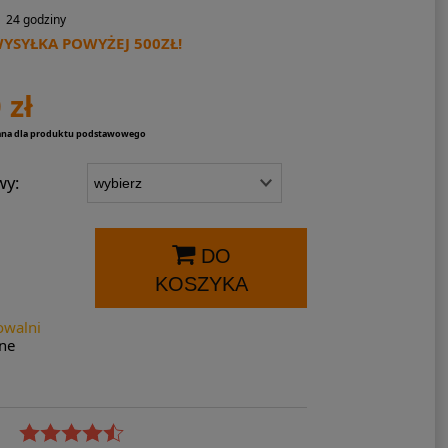
24 godziny
SYŁKA POWYŻEJ 500ZŁ!
 zł
ana dla produktu podstawowego
wy:
DO
KOSZYKA
owalni
ne