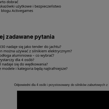
arto dobrać
skazówki użytkowe i bezpieczeństwo
a blogu Activegames
ej zadawane pytania
330 nadaje się jako tender do jachtu?
on można używać z silnikiem elektrycznym?
podłoga aluminiowa – co wybrać?
ystarczy dla 4 osób?
l nadaje się do wędkowania?
 modele i kategoria będą najtrafniejsze?
Odpowiedni dla 4 osób i przystosowany do silników zaburtowych 