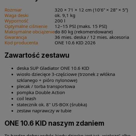
Rozmiar
320 × 71 × 12 cm (10’6” × 28” × 5”)
Waga deski
ok. 9,1 kg
Wyporność
200 l
Optymalne ciśnienie
12–15 PSI (maks. 15 PSI)
Maksymalne obciążenie
do 80 kg (rekomendowane)
Gwarancja
36 mies. deska / 12 mies. akcesoria
Kod producenta
ONE 10.6 KID 2026
Zawartość zestawu
deska SUP Gladiator ONE 10.6 KID
wiosło dziecięce 3-częściowe (trzonek z włókna
szklanego + pióro nylonowe)
plecak / torba transportowa
pompka Double Action
coil leash
statecznik ok. 8" US-BOX (śrubka)
zestaw naprawczy w tubie
ONE 10.6 KID naszym zdaniem
To bardzo dobry wybór, kiedy dziecko jest już „większe” albo