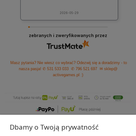
2026-05-29
zebranych i zweryfikowanych przez
Masz pytania? Nie wiesz co wybrać? Odezwij się a doradzimy - to
nasza pasja!
✆ 531 533 033
✆ 796 521 697
✉ sklep@
activegames.pl
:)
Dbamy o Twoją prywatność