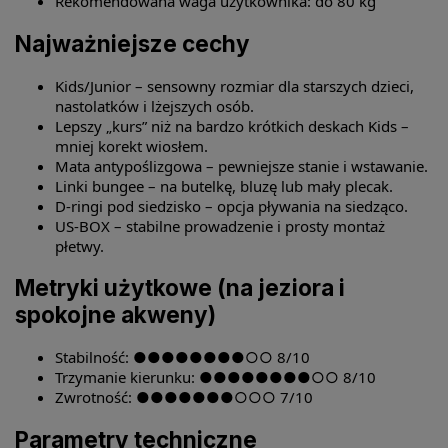
Rekomendowana waga użytkownika: do 80 kg
Najważniejsze cechy
Kids/Junior – sensowny rozmiar dla starszych dzieci,
nastolatków i lżejszych osób.
Lepszy „kurs” niż na bardzo krótkich deskach Kids –
mniej korekt wiosłem.
Mata antypoślizgowa – pewniejsze stanie i wstawanie.
Linki bungee – na butelkę, bluzę lub mały plecak.
D-ringi pod siedzisko – opcja pływania na siedząco.
US-BOX – stabilne prowadzenie i prosty montaż
płetwy.
Metryki użytkowe (na jeziora i
spokojne akweny)
Stabilność: ●●●●●●●●○○ 8/10
Trzymanie kierunku: ●●●●●●●●○○ 8/10
Zwrotność: ●●●●●●●○○○ 7/10
Parametry techniczne