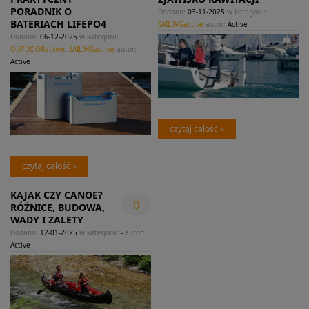
PORADNIK O
Dodano:
03-11-2025
w kategorii:
BATERIACH LIFEPO4
SAILINGactive
autor:
Active
Dodano:
06-12-2025
w kategorii:
OUTDOORactive
,
SAILINGactive
autor:
Active
czytaj całość »
czytaj całość »
KAJAK CZY CANOE?
0
RÓŻNICE, BUDOWA,
WADY I ZALETY
Dodano:
12-01-2025
w kategorii:
-
autor:
Active