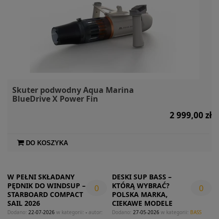
Skuter podwodny Aqua Marina
BlueDrive X Power Fin
2 999,00 zł
DO KOSZYKA
W PEŁNI SKŁADANY
DESKI SUP BASS –
PĘDNIK DO WINDSUP –
KTÓRĄ WYBRAĆ?
0
0
STARBOARD COMPACT
POLSKA MARKA,
SAIL 2026
CIEKAWE MODELE
Dodano:
22-07-2026
w kategorii:
-
autor:
Dodano:
27-05-2026
w kategorii:
BASS