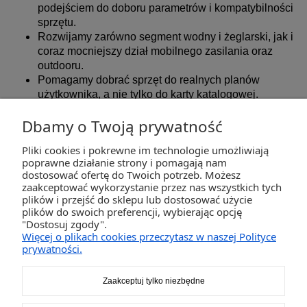
podejściem do doboru parametrów i kompatybilności
sprzętu.
Rozwijamy zarówno segment wodny i żeglarski, jak i
coraz mocniejszy dział mobilnego zasilania oraz
outdooru.
Pomagamy dobrać sprzęt do realnych planów
użytkownika, a nie tylko do karty katalogowej.
Dbamy o Twoją prywatność
Pliki cookies i pokrewne im technologie umożliwiają
ZAKUPY
poprawne działanie strony i pomagają nam
dostosować ofertę do Twoich potrzeb. Możesz
zaakceptować wykorzystanie przez nas wszystkich tych
POMOC
plików i przejść do sklepu lub dostosować użycie
plików do swoich preferencji, wybierając opcję
"Dostosuj zgody".
MOJE KONTO
Więcej o plikach cookies przeczytasz w naszej Polityce
prywatności.
INFORMACJE
Zaakceptuj tylko niezbędne