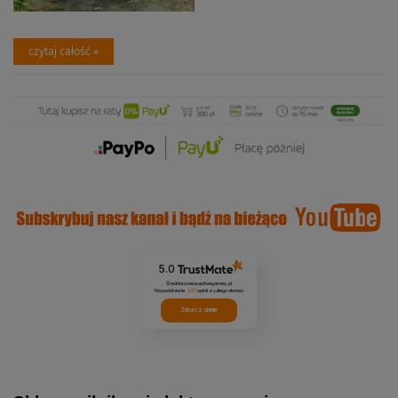
czytaj całość »
5.0
Średnia ocena activegames.pl
Na podstawie
327
opinii
z całego okresu
Zobacz opinie