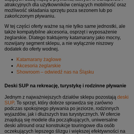
atrakcyjnych dla użytkowników ceniących mobilność oraz
możliwość składania sprzętu poza sezonem lub po
zakończonym pływaniu.
W tej części oferty ważne są nie tylko same jednostki, ale
także kompatybilne akcesoria, osprzęt i wyposażenie
żeglarskie. Dlatego traktujemy katamarany jako mocny,
rozwijany segment sklepu, a nie wyłącznie niszowy
dodatek do oferty wodnej.
Katamarany żaglowe
Akcesoria żeglarskie
Showroom – odwiedź nas na Śląsku
Deski SUP na rekreację, turystykę i rodzinne pływanie
Jednym z najważniejszych działów sklepu pozostają
deski
SUP
. To sprzęt, który dobrze sprawdza się zarówno
podczas spokojnego pływania po jeziorze, rodzinnych
wyjazdów, jak i dłuższych tras turystycznych. W ofercie
znajdują się modele dla początkujących, uniwersalne
deski allround oraz konstrukcje touringowe dla osób
oczekujących lepszego ślizgu i większej efektywności na