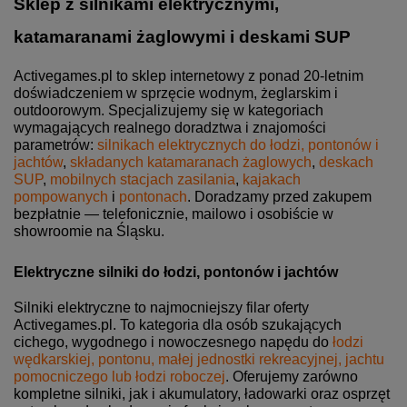
Sklep z silnikami elektrycznymi,
katamaranami żaglowymi i deskami SUP
Activegames.pl to sklep internetowy z ponad 20-letnim
doświadczeniem w sprzęcie wodnym, żeglarskim i
outdoorowym. Specjalizujemy się w kategoriach
wymagających realnego doradztwa i znajomości
parametrów:
silnikach elektrycznych do łodzi, pontonów i
jachtów
,
składanych katamaranach żaglowych
,
deskach
SUP
,
mobilnych stacjach zasilania
,
kajakach
pompowanych
i
pontonach
. Doradzamy przed zakupem
bezpłatnie — telefonicznie, mailowo i osobiście w
showroomie na Śląsku.
Elektryczne silniki do łodzi, pontonów i jachtów
Silniki elektryczne to najmocniejszy filar oferty
Activegames.pl. To kategoria dla osób szukających
cichego, wygodnego i nowoczesnego napędu do
łodzi
wędkarskiej, pontonu, małej jednostki rekreacyjnej, jachtu
pomocniczego lub łodzi roboczej
. Oferujemy zarówno
kompletne silniki, jak i akumulatory, ładowarki oraz osprzęt