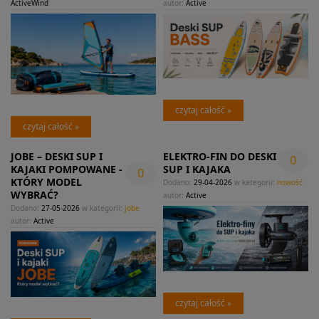
ActiveWind
autor:
Active
czytaj całość »
czytaj całość »
JOBE – DESKI SUP I
ELEKTRO-FIN DO DESKI
0
KAJAKI POMPOWANE -
SUP I KAJAKA
0
KTÓRY MODEL
Dodano:
29-04-2026
w kategorii:
nowość
WYBRAĆ?
autor:
Active
Dodano:
27-05-2026
w kategorii:
jobe
autor:
Active
czytaj całość »