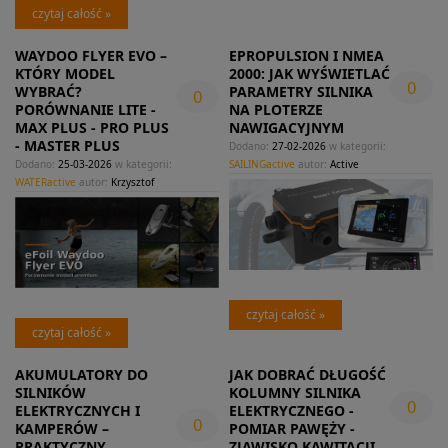
czytaj całość »
WAYDOO FLYER EVO –
EPROPULSION I NMEA
KTÓRY MODEL
2000: JAK WYŚWIETLAĆ
0
WYBRAĆ?
PARAMETRY SILNIKA
0
PORÓWNANIE LITE -
NA PLOTERZE
MAX PLUS - PRO PLUS
NAWIGACYJNYM
- MASTER PLUS
Dodano:
27-02-2026
w kategorii:
Dodano:
25-03-2026
w kategorii:
SAILINGactive
autor:
Active
WATERactive
autor:
Krzysztof
czytaj całość »
czytaj całość »
AKUMULATORY DO
JAK DOBRAĆ DŁUGOŚĆ
SILNIKÓW
KOLUMNY SILNIKA
0
ELEKTRYCZNYCH I
ELEKTRYCZNEGO -
0
KAMPERÓW –
POMIAR PAWĘŻY -
PRAKTYCZNY
ZJAWISKO KAWITACJI