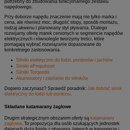
potrzebny do zbudowania funkcjonalnego zestawu
napędowego.
Przy doborze napędu znaczenie mają nie tylko marka i
cena, ale również moc, długość stopy, sposób montażu,
rodzaj akwenu i planowany styl pływania. Dlatego
rozwijamy ofertę marek cenionych w segmencie napędów
elektrycznych i równolegle tworzymy treści, które
pomagają wybrać rozwiązanie dopasowane do
konkretnego zastosowania.
Silniki elektryczne do łodzi, pontonów i jachtów
Silniki ePropulsion
Silniki Torqeedo
Akumulatory i zasilanie do silników
Dopiero zaczynasz? Sprawdź poradnik:
Jak dobrać silnik
elektryczny do łodzi lub pontonu
.
Składane katamarany żaglowe
Drugim strategicznym obszarem oferty są
katamarany
żaglowe
. To propozycja dla osób szukających jednostek
dających dużą frajdę z pływania, łatwych w transporcie i