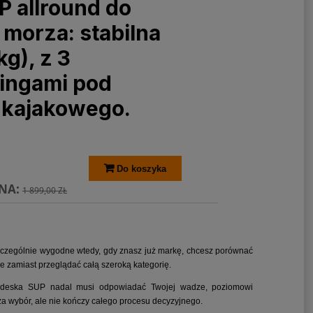
P allround do
 morza: stabilna
kg), z 3
ringami pod
a kajakowego.
Do koszyka
NA:
1 899,00 ZŁ
szczególnie wygodne wtedy, gdy znasz już markę, chcesz porównać
e zamiast przeglądać całą szeroką kategorię.
a deska SUP nadal musi odpowiadać Twojej wadze, poziomowi
ęża wybór, ale nie kończy całego procesu decyzyjnego.