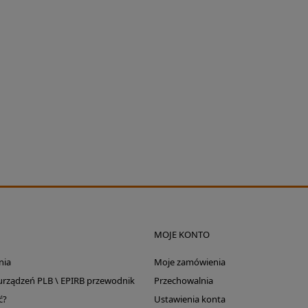
a X Moomin
Restube PFD - bojka
Silnik ele
se 0,6l
asekuracyjna
903 
109,00 zł
450,00 zł
MOJE KONTO
nia
Moje zamówienia
 urządzeń PLB \ EPIRB przewodnik
Przechowalnia
ć?
Ustawienia konta