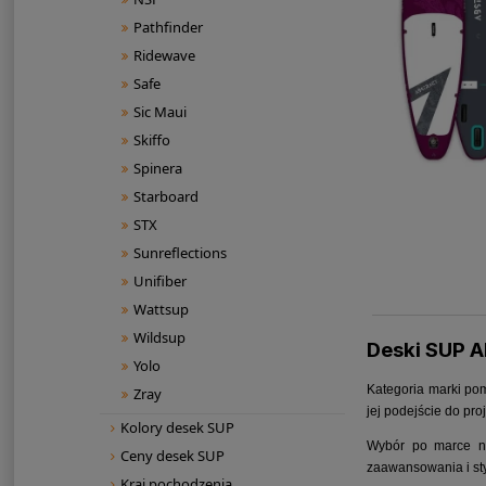
Pathfinder
Ridewave
Safe
Sic Maui
Skiffo
Spinera
Starboard
STX
Sunreflections
Unifiber
Wattsup
Wildsup
Deski SUP A
Yolo
Kategoria marki po
Zray
jej podejście do pr
Kolory desek SUP
Wybór po marce ni
Ceny desek SUP
zaawansowania i sty
Kraj pochodzenia