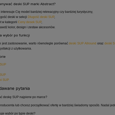
wnywać deski SUP marki Abstract?
 interesuje Cię model bardziej rekreacyjny czy bardziej turystyczny,
gość deski w sekcji
Długość deski SUP
,
 w kategorii
Ceny desek SUP
,
awdź kolor, design i zestaw akcesoriów.
 wybór po funkcji
ze jest zastosowanie, warto równolegle porównać
deski SUP Allround
oraz
deski 
ysfakcji z użytkowania.
orie
 SUP
 SUP
ki SUP
adawane pytania
ać deskę SUP najpierw po marce?
ż producenta lub chcesz porządkować ofertę w bardziej świadomy sposób. Nadal jed
uje wybór po typie deski?