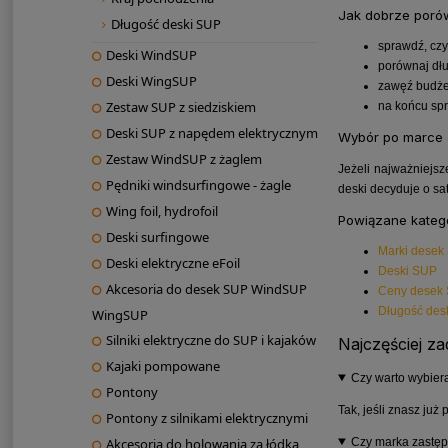
Jak dobrze poró
Długość deski SUP
sprawdź, czy
Deski WindSUP
porównaj dłu
Deski WingSUP
zawęź budżet
Zestaw SUP z siedziskiem
na końcu spr
Deski SUP z napędem elektrycznym
Wybór po marce a
Zestaw WindSUP z żaglem
Jeżeli najważniejs
Pędniki windsurfingowe - żagle
deski decyduje o sat
Wing foil, hydrofoil
Powiązane kateg
Deski surfingowe
Marki desek
Deski elektryczne eFoil
Deski SUP
Akcesoria do desek SUP WindSUP
Ceny desek
Długość des
WingSUP
Silniki elektryczne do SUP i kajaków
Najczęściej z
Kajaki pompowane
Czy warto wybier
Pontony
Tak, jeśli znasz ju
Pontony z silnikami elektrycznymi
Czy marka zastęp
Akcesoria do holowania za łódką