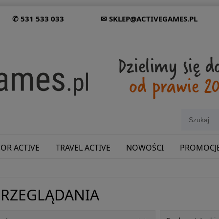
✆ 531 533 033
✉ SKLEP@ACTIVEGAMES.PL
OR ACTIVE
TRAVEL ACTIVE
NOWOŚCI
PROMOCJ
SHOWROOM: ODWIEDŹ NAS NA ŚLĄSKU!
PRZEGLĄDANIA