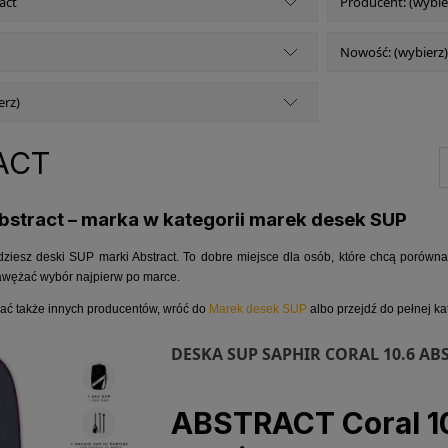
act
Producent: (wybie
Nowość: (wybierz)
erz)
ACT
bstract – marka w kategorii marek desek SUP
jdziesz deski SUP marki Abstract. To dobre miejsce dla osób, które chcą porówna
awężać wybór najpierw po marce.
nać także innych producentów, wróć do
Marek desek SUP
albo przejdź do pełnej ka
DESKA SUP SAPHIR CORAL 10.6 AB
ABSTRACT Coral 10