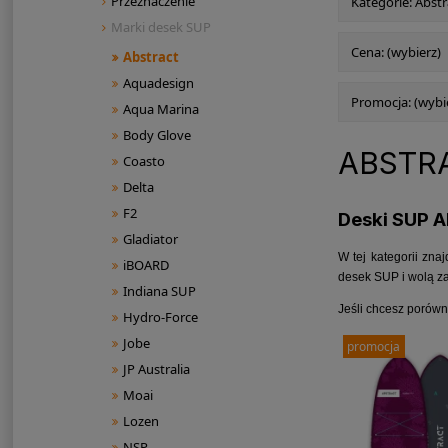
Przeznaczenie
Kategorie: Abstr
Marki desek SUP
Cena: (wybierz)
Abstract
Aquadesign
Promocja: (wybi
Aqua Marina
Body Glove
ABSTR
Coasto
Delta
F2
Deski SUP A
Gladiator
W tej kategorii zna
iBOARD
desek SUP i wolą z
Indiana SUP
Jeśli chcesz porów
Hydro-Force
Jobe
promocja
JP Australia
Moai
Lozen
NSP