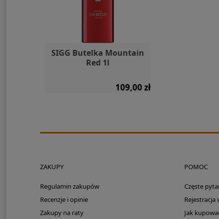
rba 2l
SIGG Butelka Mountain
SIGG Butelk
Marina
Red 1l
Lighthou
65,00 zł
109,00 zł
ZAKUPY
POMOC
Regulamin zakupów
Częste pyta
Recenzje i opinie
Rejestracja
Zakupy na raty
Jak kupowa