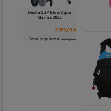
 Moomin
Deska SUP Glow Aqua
SIGG Butelk
l
Marina 2025
Black 
119,00 zł
2 099,00 zł
Cena regularna:
2 999,00 zł