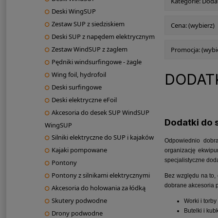
Kategorie: Dodat
Deski WingSUP
Zestaw SUP z siedziskiem
Cena: (wybierz)
Deski SUP z napędem elektrycznym
Zestaw WindSUP z żaglem
Promocja: (wybi
Pędniki windsurfingowe - żagle
Wing foil, hydrofoil
DODAT
Deski surfingowe
Deski elektryczne eFoil
Akcesoria do desek SUP WindSUP
Dodatki do 
WingSUP
Silniki elektryczne do SUP i kajaków
Odpowiednio dobran
Kajaki pompowane
organizację ekwipu
specjalistyczne dod
Pontony
Pontony z silnikami elektrycznymi
Bez względu na to,
dobrane akcesoria p
Akcesoria do holowania za łódką
Skutery podwodne
Worki i torb
Butelki i ku
Drony podwodne