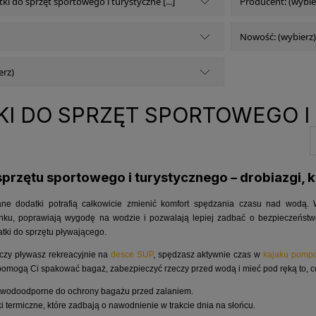
ki do sprzęt sportowego i turystyczne [...]
Producent: (wybie
Nowość: (wybierz)
erz)
KI DO SPRZĘT SPORTOWEGO 
sprzętu sportowego i turystycznego – drobiazgi, k
e dodatki potrafią całkowicie zmienić komfort spędzania czasu nad wodą. W t
nku, poprawiają wygodę na wodzie i pozwalają lepiej zadbać o bezpieczeństwo
atki do sprzętu pływającego.
 czy pływasz rekreacyjnie na
desce SUP
, spędzasz aktywnie czas w
kajaku pom
omogą Ci spakować bagaż, zabezpieczyć rzeczy przed wodą i mieć pod ręką to, co
y wodoodporne do ochrony bagażu przed zalaniem.
bki termiczne, które zadbają o nawodnienie w trakcie dnia na słońcu.