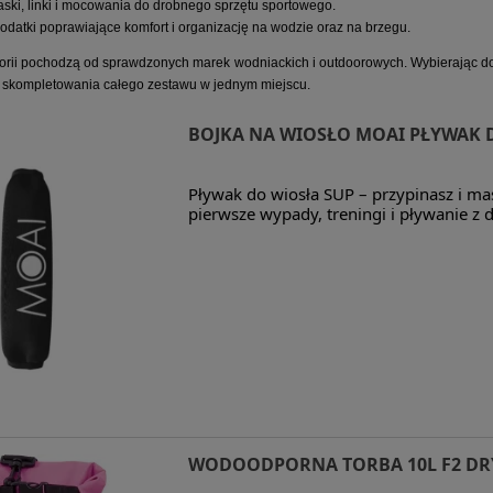
ski, linki i mocowania do drobnego sprzętu sportowego.
odatki poprawiające komfort i organizację na wodzie oraz na brzegu.
gorii pochodzą od sprawdzonych marek wodniackich i outdoorowych. Wybierając do
ć skompletowania całego zestawu w jednym miejscu.
BOJKA NA WIOSŁO MOAI PŁYWAK 
Pływak do wiosła SUP – przypinasz i ma
pierwsze wypady, treningi i pływanie z 
WODOODPORNA TORBA 10L F2 DR