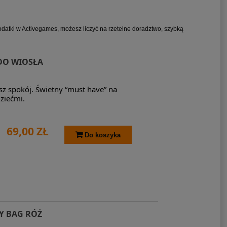
datki w Activegames, możesz liczyć na rzetelne doradztwo, szybką
DO WIOSŁA
sz spokój. Świetny “must have” na
dziećmi.
69,00 ZŁ
Do koszyka
Y BAG RÓŻ