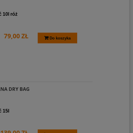
 10l róż
79,00 ZŁ
Do koszyka
NA DRY BAG
 15l
139,00 ZŁ