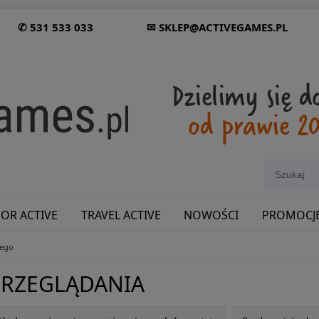
✆ 531 533 033
✉ SKLEP@ACTIVEGAMES.PL
OR ACTIVE
TRAVEL ACTIVE
NOWOŚCI
PROMOCJ
nego
SHOWROOM: ODWIEDŹ NAS NA ŚLĄSKU!
PRZEGLĄDANIA