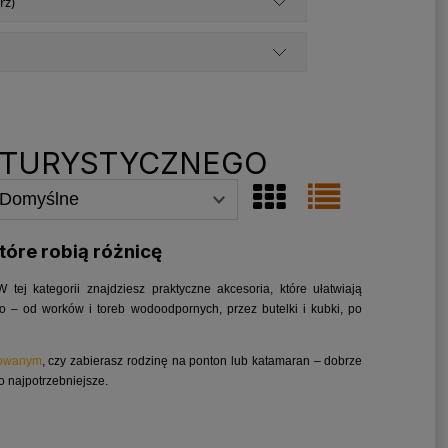
rz)
I TURYSTYCZNEGO
tóre robią różnicę
ej kategorii znajdziesz praktyczne akcesoria, które ułatwiają
 – od worków i toreb wodoodpornych, przez butelki i kubki, po
powanym
, czy zabierasz rodzinę na ponton lub katamaran – dobrze
 najpotrzebniejsze.