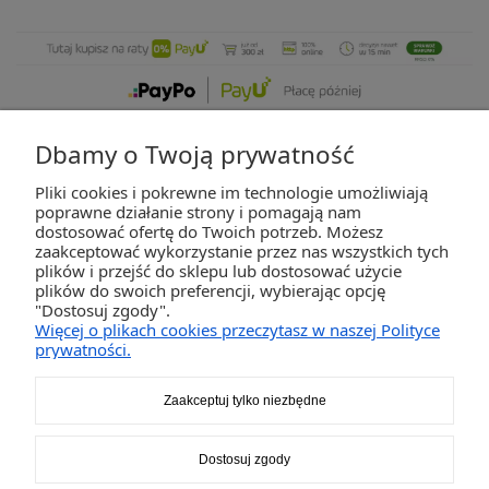
Dbamy o Twoją prywatność
Pliki cookies i pokrewne im technologie umożliwiają
ZAKUPY
poprawne działanie strony i pomagają nam
dostosować ofertę do Twoich potrzeb. Możesz
zaakceptować wykorzystanie przez nas wszystkich tych
POMOC
plików i przejść do sklepu lub dostosować użycie
plików do swoich preferencji, wybierając opcję
"Dostosuj zgody".
MOJE KONTO
Więcej o plikach cookies przeczytasz w naszej Polityce
prywatności.
INFORMACJE
Zaakceptuj tylko niezbędne
2K-Invest Sp. j. Ul. Św. Wojciecha 60, 41-922 Radzionków, śląskie NIP: 645-241-94-
Dostosuj zgody
33 REGON: 240545854