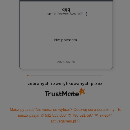
qqq
opinia niezweryfikowana
Nie polecam.
2026-05-29
zebranych i zweryfikowanych przez
Masz pytania? Nie wiesz co wybrać? Odezwij się a doradzimy - to
nasza pasja!
✆ 531 533 033
✆ 796 521 697
✉ sklep@
activegames.pl
:)