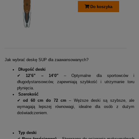
Do koszyka
Jak wybrać deskę SUP dla zaawansowanych?
Długość deski
✔
12’6” – 14’0”
– Optymalne dla sportowców i
długodystansowców, zapewniają szybkość i utrzymanie toru
płynięcia.
Szerokość
✔
od 60 cm do 72 cm
– Węższe deski są szybsze, ale
wymagają lepszej równowagi, idealne dla osób z dużym
doświadczeniem.
Typ deski
✔
Race (wyścigowe)
– Stworzone do osiągania maksymalnych