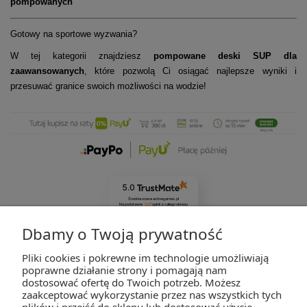
pompowanych
Gotowy na sportowe wyzwania?
W tej kategorii znajdziesz
pompowane deski SUP dla
zaawansowanych
, które pozwolą Ci osiągać najlepsze wyniki i
przesuwać granice swoich możliwości na wodzie!
5.0
Średnia ocena activegames.pl
Na podstawie
327
opinii
z całego okresu
Zobacz opinie
Dbamy o Twoją prywatność
Pliki cookies i pokrewne im technologie umożliwiają
ZAKUPY
poprawne działanie strony i pomagają nam
dostosować ofertę do Twoich potrzeb. Możesz
zaakceptować wykorzystanie przez nas wszystkich tych
POMOC