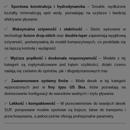
✅
Sportowa konstrukcja i hydrodynamika
– Smukłe, wydłużone
kształty minimalizują opór wody, pozwalając na szybsze i bardziej
efektywne pływanie.
✅
Maksymalna sztywność i stabilność
– Deski wykonane w
technologii
fusion drop-stitch
oraz
double-layer
zapewniają wyjątkową
sztywność, porównywalną do modeli kompozytowych, co przekłada się
na lepszą kontrolę i wydajność.
✅
Wyższa prędkość i doskonała responsywność
– Modele z tej
kategorii są zoptymalizowane pod kątem szybkości, dzięki czemu
nadają się zarówno do sprintów, jak i długodystansowych tras.
✅
Zaawansowane systemy finów
– Wiele desek w tej kategorii
wyposażonych jest w
finy typu US Box
, które pozwalają na
dostosowanie konfiguracji do warunków wodnych i stylu pływania.
✅
Lekkość i kompaktowość
– W przeciwieństwie do twardych desek
SUP, pompowane modele sportowe są lżejsze, łatwe do transportu i
przechowywania, a jednocześnie oferują profesjonalne parametry.