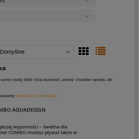
rz)
ka
y przez osoby, które chcą zachować „wodny” charakter sprzętu, ale
warianty:
niebieski
,
zielony
i
biały
.
OMBO AQUADESIGN
kszej wyporności – świetna dla
tawowi COMBO możesz pływać także w