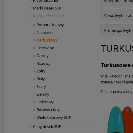
Przeznaczenie
Kategorie: Turk
Marki desek SUP
Cena: (wybierz)
Kolory desek SUP
Pomarańczowy
Promocja: (wybi
Niebieski
Turkusowy
TURKU
Czerwony
Czarny
Różowy
Turkusowe d
Żółty
W tej kategorii zna
Biały
szukają czegoś jaśni
Szary
Zobacz pełną ofert
Zielony
Fioletowy
Beżowy i brąz
Wielokolorowy SUP
Ceny desek SUP