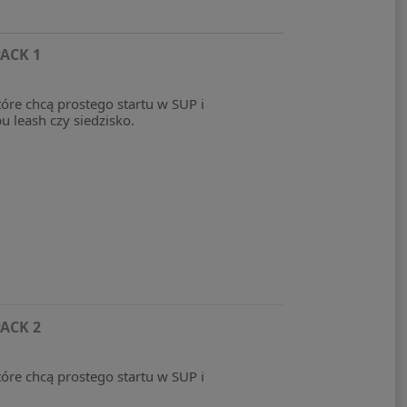
PACK 1
podwodny /
Silnik elektryczny Travel
Skut
tóre chcą prostego startu w SUP i
 leash czy siedzisko.
lektryczny
903 Torqeedo
napę
o Subnado
Waydoo
1 499,00 zł
10 455,00 zł
PACK 2
tóre chcą prostego startu w SUP i