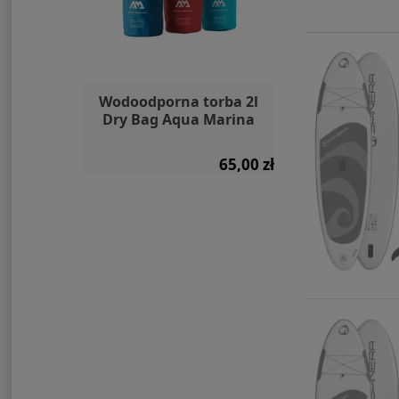
yczny
Wodoodporna torba 2l
Deska SUP 
 XP 1600
Dry Bag Aqua Marina
Marina
900,00 zł
65,00 zł
Cena regul