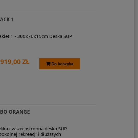
PACK 1
Pakiet 1 - 300x76x15cm Deska SUP
919,00 ZŁ
Do koszyka
MBO ORANGE
ka i wszechstronna deska SUP
okojnej rekreacji i dłuższych