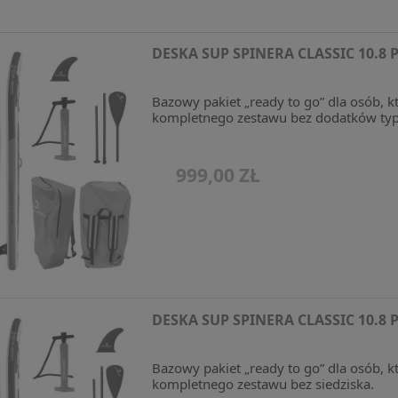
DESKA SUP SPINERA CLASSIC 10.8 
Glow Aqua
SIGG Butelka Mountain
Skuter 
Bazowy pakiet „ready to go” dla osób, k
kompletnego zestawu bez dodatków typu
 2025
Red 1l
napęd e
Waydo
2 099,00 zł
109,00 zł
999,00 ZŁ
arna:
2 999,00 zł
DESKA SUP SPINERA CLASSIC 10.8 
Bazowy pakiet „ready to go” dla osób, k
kompletnego zestawu bez siedziska.