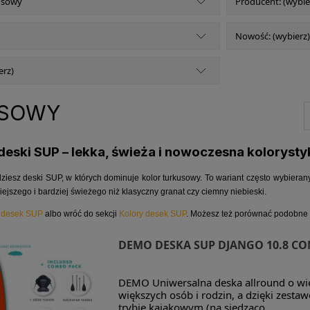
usowy
Producent: (wybie
Nowość: (wybierz)
erz)
SOWY
eski SUP – lekka, świeża i nowoczesna kolorysty
jdziesz deski SUP, w których dominuje kolor turkusowy. To wariant często wybieran
ejszego i bardziej świeżego niż klasyczny granat czy ciemny niebieski.
ę
desek SUP
albo wróć do sekcji
Kolory desek SUP
. Możesz też porównać podobne 
DEMO DESKA SUP DJANGO 10.8 C
DEMO Uniwersalna deska allround o wię
większych osób i rodzin, a dzięki zes
trybie kajakowym (na siedząco