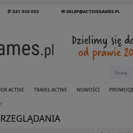
✆ 531 533 033
✉ SKLEP@ACTIVEGAMES.PL
OR ACTIVE
TRAVEL ACTIVE
NOWOŚCI
PROMOCJ
wy
SHOWROOM: ODWIEDŹ NAS NA ŚLĄSKU!
PRZEGLĄDANIA