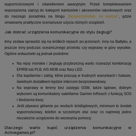
wypornościowymi i oświetleniem awaryjnym. Przed kompletowaniem
wyposażenia zajrzyj do kategorii kamizelek i akcesoriów ratunkowych oraz
do naszego poradnika na blogu
„Bezpieczeństwo na wodzie”
, gdzie
omawiamy praktyczne scenariusze użycia różnych urządzeń.
Jak dobrać urządzenia komunikacyjne do stylu żeglugi?
Inny zestaw sprawdzi się na krótkich rejsach po jeziorach, inny na Bałtyku, a
jeszcze inny podczas oceanicznego przelotu czy wyprawy w góry wysokie.
Ogólne wskazówki są jednak podobne:
Na rejsy morskie i żeglugę przybrzeżną warto rozważyć kombinację
EPIRB lub PLB, AIS MOB oraz flary LED.
Dla kapitanów i załóg, które pracują w trudnych warunkach i hałasie,
świetnym dodatkiem będzie intercom bezprzewodowy.
Na wyprawy w tereny bez zasięgu GSM, także lądowe, dobrym
wyborem są komunikatory satelitarne Garmin inReach z funkcją SOS
i śledzenia trasy.
Jeśli pływasz głównie po wodach śródlądowych, minimum to środek
wypornościowy, telefon w szczelnym etui oraz co najmniej jedno
niezależne urządzenie do wezwania pomocy.
Dlaczego warto kupić urządzenia komunikacyjne w
Activegames.pl?