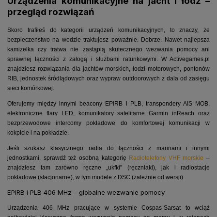
Urządzenia komunikacyjne na jacht i łódź –
przegląd rozwiązań
Skoro trafiłeś do kategorii urządzeń komunikacyjnych, to znaczy, że
bezpieczeństwo na wodzie traktujesz poważnie. Dobrze. Nawet najlepsza
kamizelka czy tratwa nie zastąpią skutecznego wezwania pomocy ani
sprawnej łączności z załogą i służbami ratunkowymi. W Activegames.pl
znajdziesz rozwiązania dla jachtów morskich, łodzi motorowych, pontonów
RIB, jednostek śródlądowych oraz wypraw outdoorowych z dala od zasięgu
sieci komórkowej.
Oferujemy między innymi beacony EPIRB i PLB, transpondery AIS MOB,
elektroniczne flary LED, komunikatory satelitarne Garmin inReach oraz
bezprzewodowe intercomy pokładowe do komfortowej komunikacji w
kokpicie i na pokładzie.
Jeśli szukasz klasycznego radia do łączności z marinami i innymi
jednostkami, sprawdź też osobną kategorię
Radiotelefony VHF morskie
–
znajdziesz tam zarówno ręczne „ukfki” (ręczniaki), jak i radiostacje
pokładowe (stacjonarne), w tym modele z DSC (zależnie od wersji).
EPIRB i PLB 406 MHz – globalne wezwanie pomocy
Urządzenia 406 MHz pracujące w systemie Cospas-Sarsat to wciąż