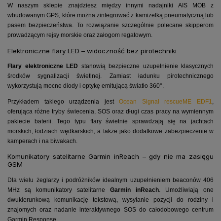
W naszym sklepie znajdziesz między innymi nadajniki AIS MOB z
wbudowanym GPS, które można zintegrować z kamizelką pneumatyczną lub
pasem bezpieczeństwa. To rozwiązanie szczególnie polecane skipperom
prowadzącym rejsy morskie oraz załogom regatowym.
Elektroniczne flary LED – widoczność bez pirotechniki
Flary elektroniczne LED
stanowią bezpieczne uzupełnienie klasycznych
środków sygnalizacji świetlnej. Zamiast ładunku pirotechnicznego
wykorzystują mocne diody i optykę emitującą światło 360°.
Przykładem takiego urządzenia jest
Ocean Signal rescueME EDF1
,
oferująca różne tryby świecenia, SOS oraz długi czas pracy na wymiennym
pakiecie baterii. Tego typu flary świetnie sprawdzają się na jachtach
morskich, łodziach wędkarskich, a także jako dodatkowe zabezpieczenie w
kamperach i na biwakach.
Komunikatory satelitarne Garmin inReach – gdy nie ma zasięgu
GSM
Dla wielu żeglarzy i podróżników idealnym uzupełnieniem beaconów 406
MHz są komunikatory satelitarne
Garmin inReach
. Umożliwiają one
dwukierunkową komunikację tekstową, wysyłanie pozycji do rodziny i
znajomych oraz nadanie interaktywnego SOS do całodobowego centrum
Garmin Response.