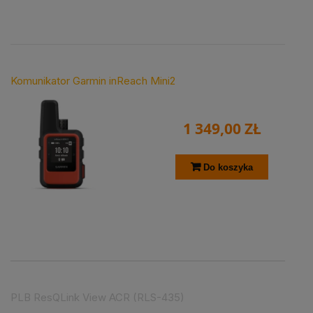
Komunikator Garmin inReach Mini2
1 349,00 ZŁ
Do koszyka
PLB ResQLink View ACR (RLS-435)