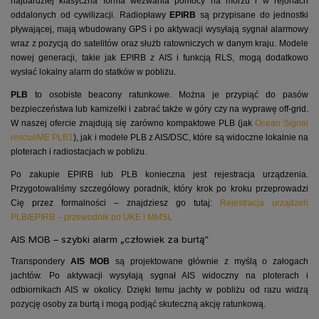
najbardziej klasyczna forma wezwania pomocy na morzu i w rejonach
oddalonych od cywilizacji. Radiopławy
EPIRB
są przypisane do jednostki
pływającej, mają wbudowany GPS i po aktywacji wysyłają sygnał alarmowy
wraz z pozycją do satelitów oraz służb ratowniczych w danym kraju. Modele
nowej generacji, takie jak EPIRB z AIS i funkcją RLS, mogą dodatkowo
wysłać lokalny alarm do statków w pobliżu.
PLB
to osobiste beacony ratunkowe. Można je przypiąć do pasów
bezpieczeństwa lub kamizelki i zabrać także w góry czy na wyprawę off-grid.
W naszej ofercie znajdują się zarówno kompaktowe PLB (jak
Ocean Signal
rescueME PLB1
), jak i modele PLB z AIS/DSC, które są widoczne lokalnie na
ploterach i radiostacjach w pobliżu.
Po zakupie EPIRB lub PLB konieczna jest rejestracja urządzenia.
Przygotowaliśmy szczegółowy poradnik, który krok po kroku przeprowadzi
Cię przez formalności – znajdziesz go tutaj:
Rejestracja urządzeń
PLB/EPIRB – przewodnik po UKE i MMSI
.
AIS MOB – szybki alarm „człowiek za burtą”
Transpondery
AIS MOB
są projektowane głównie z myślą o załogach
jachtów. Po aktywacji wysyłają sygnał AIS widoczny na ploterach i
odbiornikach AIS w okolicy. Dzięki temu jachty w pobliżu od razu widzą
pozycję osoby za burtą i mogą podjąć skuteczną akcję ratunkową.