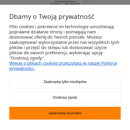
Średnia ocena activegames.pl
Na podstawie
327
opinii
z całego okresu
Zobacz opinie
Dbamy o Twoją prywatność
Pliki cookies i pokrewne im technologie umożliwiają
ZAKUPY
poprawne działanie strony i pomagają nam
dostosować ofertę do Twoich potrzeb. Możesz
zaakceptować wykorzystanie przez nas wszystkich tych
POMOC
plików i przejść do sklepu lub dostosować użycie
plików do swoich preferencji, wybierając opcję
"Dostosuj zgody".
MOJE KONTO
Więcej o plikach cookies przeczytasz w naszej Polityce
prywatności.
INFORMACJE
Zaakceptuj tylko niezbędne
2K-Invest Sp. j. Ul. Św. Wojciecha 60, 41-922 Radzionków, śląskie NIP: 645-241-94-33
Dostosuj zgody
REGON: 240545854
Napisz
sklep@activegames.pl
lub zadzwoń
+48796521697
Zaakceptuj wszystkie