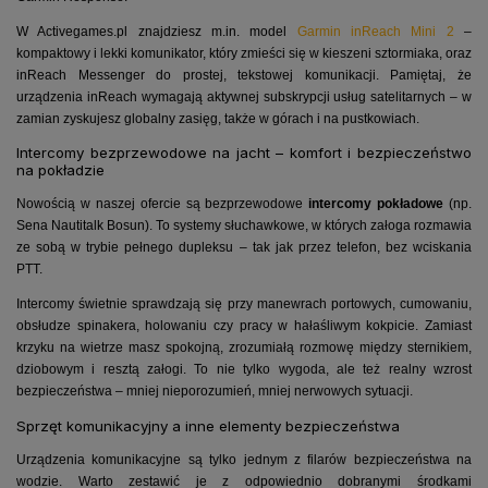
W Activegames.pl znajdziesz m.in. model
Garmin inReach Mini 2
–
kompaktowy i lekki komunikator, który zmieści się w kieszeni sztormiaka, oraz
inReach Messenger do prostej, tekstowej komunikacji. Pamiętaj, że
urządzenia inReach wymagają aktywnej subskrypcji usług satelitarnych – w
zamian zyskujesz globalny zasięg, także w górach i na pustkowiach.
Intercomy bezprzewodowe na jacht – komfort i bezpieczeństwo
na pokładzie
Nowością w naszej ofercie są bezprzewodowe
intercomy pokładowe
(np.
Sena Nautitalk Bosun). To systemy słuchawkowe, w których załoga rozmawia
ze sobą w trybie pełnego dupleksu – tak jak przez telefon, bez wciskania
PTT.
Intercomy świetnie sprawdzają się przy manewrach portowych, cumowaniu,
obsłudze spinakera, holowaniu czy pracy w hałaśliwym kokpicie. Zamiast
krzyku na wietrze masz spokojną, zrozumiałą rozmowę między sternikiem,
dziobowym i resztą załogi. To nie tylko wygoda, ale też realny wzrost
bezpieczeństwa – mniej nieporozumień, mniej nerwowych sytuacji.
Sprzęt komunikacyjny a inne elementy bezpieczeństwa
Urządzenia komunikacyjne są tylko jednym z filarów bezpieczeństwa na
wodzie. Warto zestawić je z odpowiednio dobranymi środkami