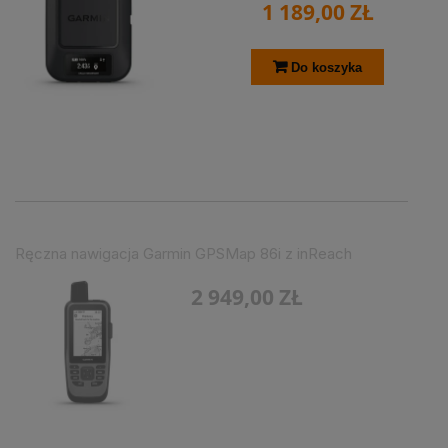
1 189,00 ZŁ
Do koszyka
Ręczna nawigacja Garmin GPSMap 86i z inReach
2 949,00 ZŁ